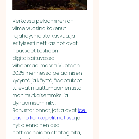
Verkossa pelaaminen on 
viime vuosina kokenut 
räjähdysmäistä kasvua, ja 
erityisesti nettikasinot ovat 
nousseet keskiöön 
digitalisoituvassa 
viihdemaailmassa. Vuoteen 
2025 mennessä pelaamisen 
kysyntä ja käyttäjäodotukset 
tulevat muuttumaan entistä 
monimutkaisemmiksi ja 
dynaamisemmiksi. 
Bonustarjonnat, jotka ovat 
ice 
casino kolikkopelit netissä
 jo 
nyt olennainen osa 
nettikasinoiden strategioita, 