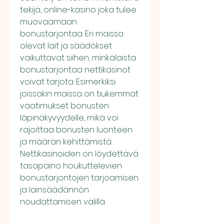
tekijä, online-kasino joka tulee 
muovaamaan 
bonustarjontaa. Eri maissa 
olevat lait ja säädökset 
vaikuttavat siihen, minkälaista 
bonustarjontaa nettikasinot 
voivat tarjota. Esimerkiksi 
joissakin maissa on tiukemmat 
vaatimukset bonusten 
läpinäkyvyydelle, mikä voi 
rajoittaa bonusten luonteen 
ja määrän kehittämistä. 
Nettikasinoiden on löydettävä 
tasapaino houkuttelevien 
bonustarjontojen tarjoamisen 
ja lainsäädännön 
noudattamisen välillä.