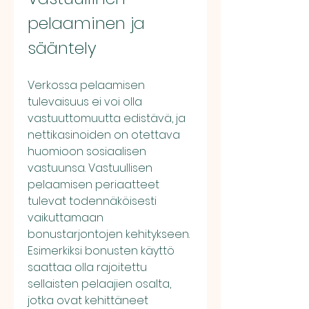
pelaaminen ja 
sääntely
Verkossa pelaamisen 
tulevaisuus ei voi olla 
vastuuttomuutta edistävä, ja 
nettikasinoiden on otettava 
huomioon sosiaalisen 
vastuunsa. Vastuullisen 
pelaamisen periaatteet 
tulevat todennäköisesti 
vaikuttamaan 
bonustarjontojen kehitykseen. 
Esimerkiksi bonusten käyttö 
saattaa olla rajoitettu 
sellaisten pelaajien osalta, 
jotka ovat kehittäneet 