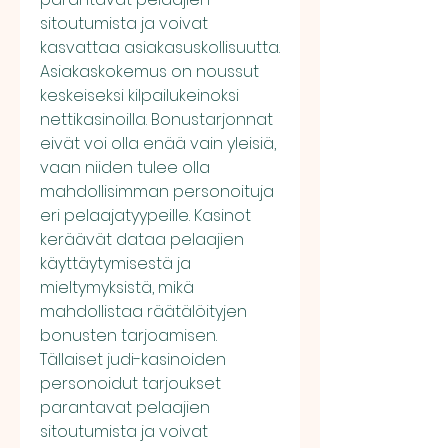
sitoutumista ja voivat 
kasvattaa asiakasuskollisuutta.   
Asiakaskokemus on noussut 
keskeiseksi kilpailukeinoksi 
nettikasinoilla. Bonustarjonnat 
eivät voi olla enää vain yleisiä, 
vaan niiden tulee olla 
mahdollisimman personoituja 
eri pelaajatyypeille. Kasinot 
keräävät dataa pelaajien 
käyttäytymisestä ja 
mieltymyksistä, mikä 
mahdollistaa räätälöityjen 
bonusten tarjoamisen. 
Tällaiset judi-kasinoiden 
personoidut tarjoukset 
parantavat pelaajien 
sitoutumista ja voivat 