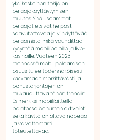
yksi keskeinen tekijä on 
pelaajakäyttäytymisen 
muutos. Yhä useammat 
pelaajat etsivät helposti 
saavutettavaa ja viihdyttävää 
pelaamista, mikä vauhdittaa 
kysyntää mobiilipeleille ja live-
kasinoille. Vuoteen 2025 
mennessä mobiilipelaamisen 
osuus tulee todennäköisesti 
kasvamaan merkittävästi, ja 
bonustarjontojen on 
mukauduttava tähän trendiin. 
Esimerkiksi mobiililaitteilla 
pelatessa bonusten aktivointi 
sekä käyttö on oltava nopeaa 
ja vaivattomasti 
toteutettavaa.