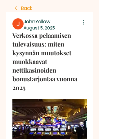
Back
JohnYellow
August 5, 2025
Verkossa pelaamisen
tulevaisuus: miten
kysynnän muutokset
muokkaavat
nettikasinoiden
bonustarjontaa vuonna
2025