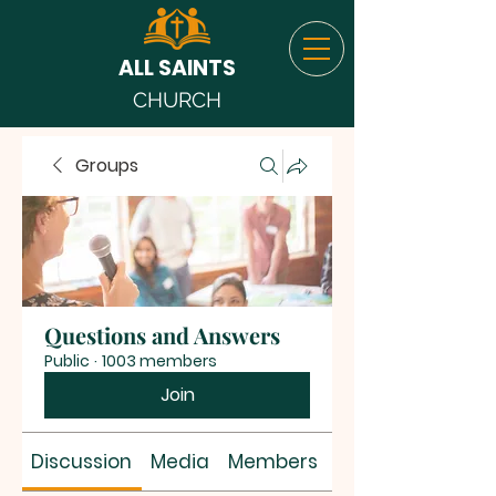
ALL SAINTS
CHURCH
Groups
Questions and Answers
Public
·
1003 members
Join
Discussion
Media
Members
About