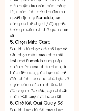
mắn hoặc dựa vào các thống 
kê, phân tích trước khi đưa ra 
quyết định. Tại 
Bumclub
, bạn 
cũng có thể chọn tự động nếu 
không muốn mất thời gian chọn 
số.
5. Chọn Mức Cược
Sau khi đã chọn các số, bạn sẽ 
cần chọn mức cược cho mỗi 
lượt chơi. 
Bumclub
 cung cấp 
nhiều mức cược khác nhau, từ 
thấp đến cao, giúp bạn có thể 
điều chỉnh sao cho phù hợp với 
ngân sách của mình. Sau khi 
đã chọn mức cược, bạn chỉ cần 
nhấn "Đặt cược" để hoàn tất.
6. Chờ Kết Quả Quay Số
Sau khi bạn đã đặt cược, bạn 