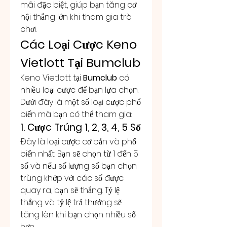
mãi đặc biệt, giúp bạn tăng cơ 
hội thắng lớn khi tham gia trò 
chơi.
Các Loại Cược Keno 
Vietlott Tại Bumclub
Keno Vietlott tại 
Bumclub
 có 
nhiều loại cược để bạn lựa chọn. 
Dưới đây là một số loại cược phổ 
biến mà bạn có thể tham gia:
1. Cược Trúng 1, 2, 3, 4, 5 Số
Đây là loại cược cơ bản và phổ 
biến nhất. Bạn sẽ chọn từ 1 đến 5 
số và nếu số lượng số bạn chọn 
trùng khớp với các số được 
quay ra, bạn sẽ thắng. Tỷ lệ 
thắng và tỷ lệ trả thưởng sẽ 
tăng lên khi bạn chọn nhiều số 
hơn.