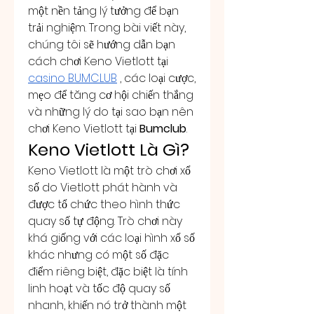
một nền tảng lý tưởng để bạn 
trải nghiệm. Trong bài viết này, 
chúng tôi sẽ hướng dẫn bạn 
cách chơi Keno Vietlott tại 
casino BUMCLUB
 , các loại cược, 
mẹo để tăng cơ hội chiến thắng 
và những lý do tại sao bạn nên 
chơi Keno Vietlott tại 
Bumclub
.
Keno Vietlott Là Gì?
Keno Vietlott là một trò chơi xổ 
số do Vietlott phát hành và 
được tổ chức theo hình thức 
quay số tự động. Trò chơi này 
khá giống với các loại hình xổ số 
khác nhưng có một số đặc 
điểm riêng biệt, đặc biệt là tính 
linh hoạt và tốc độ quay số 
nhanh, khiến nó trở thành một 