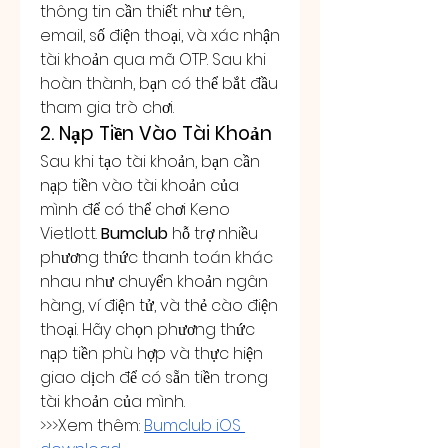
thông tin cần thiết như tên, 
email, số điện thoại, và xác nhận 
tài khoản qua mã OTP. Sau khi 
hoàn thành, bạn có thể bắt đầu 
tham gia trò chơi.
2. Nạp Tiền Vào Tài Khoản
Sau khi tạo tài khoản, bạn cần 
nạp tiền vào tài khoản của 
mình để có thể chơi Keno 
Vietlott. 
Bumclub
 hỗ trợ nhiều 
phương thức thanh toán khác 
nhau như chuyển khoản ngân 
hàng, ví điện tử, và thẻ cào điện 
thoại. Hãy chọn phương thức 
nạp tiền phù hợp và thực hiện 
giao dịch để có sẵn tiền trong 
tài khoản của mình.
>>>Xem thêm: 
Bumclub iOS 