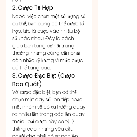
2. Cược Tổ Hợp
Ngoài việc chọn một số lượng số 
cụ thể, bạn cũng có thể cược tổ 
hợp, tức là cược vào nhiều bộ 
số khác nhau. Đây là cách 
giúp bạn tăng cơ hội trúng 
thưởng, nhưng cũng cần phải 
cân nhắc kỹ lưỡng vì mức cược 
có thể tăng cao.
3. Cược Đặc Biệt (Cược 
Bao Quát)
Với cược đặc biệt, bạn có thể 
chọn một dãy số liên tiếp hoặc 
một nhóm số có xu hướng quay 
ra nhiều lần trong các lần quay 
trước. Loại cược này có tỷ lệ 
thắng cao, nhưng yêu cầu 
người chơi phải có sự nghiên 