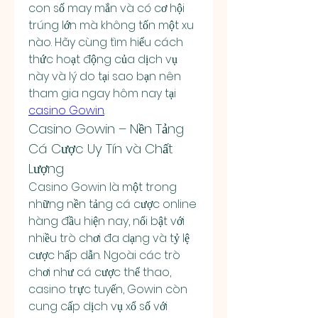
con số may mắn và có cơ hội 
trúng lớn mà không tốn một xu 
nào. Hãy cùng tìm hiểu cách 
thức hoạt động của dịch vụ 
này và lý do tại sao bạn nên 
tham gia ngay hôm nay tại 
casino Gowin
.
Casino Gowin – Nền Tảng 
Cá Cược Uy Tín và Chất 
Lượng
Casino Gowin là một trong 
những nền tảng cá cược online 
hàng đầu hiện nay, nổi bật với 
nhiều trò chơi đa dạng và tỷ lệ 
cược hấp dẫn. Ngoài các trò 
chơi như cá cược thể thao, 
casino trực tuyến, Gowin còn 
cung cấp dịch vụ xổ số với 