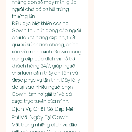
những con số may mắn, giúp 
người chơi có cơ hội trúng 
thưởng lớn.
Điều đặc biệt khiến casino 
Gowin thu hút đông đảo người 
chơi là khả năng cập nhật kết 
quả xổ số nhanh chóng, chính 
xác và minh bạch. Gowin cũng 
cung cấp các dịch vụ hỗ trợ 
khách hàng 24/7, giúp người 
chơi luôn cảm thấy an tâm và 
được phục vụ tận tình. Đây là lý 
do tại sao nhiều người chọn 
Gowin làm nơi giải trí và cá 
cược trực tuyến của mình.
Dịch Vụ Chốt Số Đẹp Miễn 
Phí Mỗi Ngày Tại Gowin
Một trong những dịch vụ đặc 
biệt mà casino Gowin mang lại 