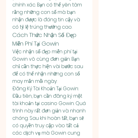
chính xác. Bạn có thể yên tâm 
rằng những con số mà bạn 
nhận được là đáng tin cậy và 
có tỷ lệ trúng thưởng cao.
Cách Thức Nhận Số Đẹp 
Miễn Phí Tại Gowin
Việc nhận số đẹp miễn phí tại 
Gowin vô cùng đơn giản. Bạn 
chỉ cần thực hiện vài bước sau 
để có thể nhận những con số 
may mắn mỗi ngày:
Đăng Ký Tài Khoản Tại Gowin: 
Đầu tiên, bạn cần đăng ký một 
tài khoản tại casino Gowin. Quá 
trình này rất đơn giản và nhanh 
chóng. Sau khi hoàn tất, bạn sẽ 
có quyền truy cập vào tất cả 
các dịch vụ mà Gowin cung 