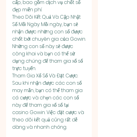
cấp, bao gồm dịch vụ chốt số 
đẹp miễn phí.
Theo Dõi Kết Quả Và Cập Nhật 
Số Mỗi Ngày: Mỗi ngày, bạn sẽ 
nhận được những con số được 
chốt bởi chuyên gia của Gowin. 
Những con số này sẽ được 
công khai và bạn có thể sử 
dụng chúng để tham gia xổ số 
trực tuyến.
Tham Gia Xổ Số Và Đặt Cược: 
Sau khi nhận được các con số 
may mắn, bạn có thể tham gia 
cá cược và chọn các con số 
này để tham gia xổ số tại 
casino Gowin. Việc đặt cược và 
theo dõi kết quả cũng rất dễ 
dàng và nhanh chóng.