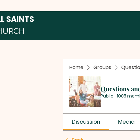
LL SAINTS
HURCH
Home
Groups
Questi
Questions an
Public
·
1005 mem
Discussion
Media