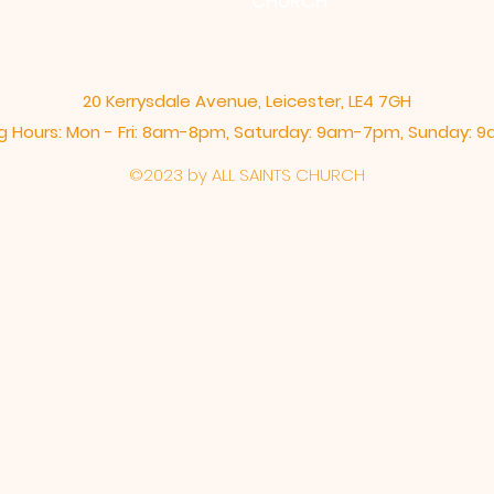
CHURCH
20 Kerrysdale Avenue, Leicester, LE4 7GH
 Hours: Mon - Fri: 8am-8pm,​​ Saturday: 9am-7pm, ​Sunday:
©2023 by ALL SAINTS CHURCH