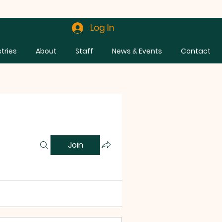
Log In
stries
About
Staff
News & Events
Contact
Join