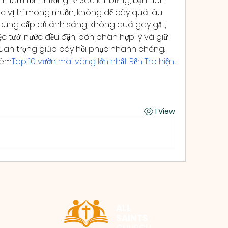
h làm tổn thương rễ. Sau khi bứng, bạn nên 
 vị trí mong muốn, không để cây quá lâu 
cung cấp đủ ánh sáng, không quá gay gắt, 
iệc tưới nước đều đặn, bón phân hợp lý và giữ 
quan trọng giúp cây hồi phục nhanh chóng. 
hêm
Top 10 vườn mai vàng lớn nhất Bến Tre hiện 
1 View
ALL
SAINTS