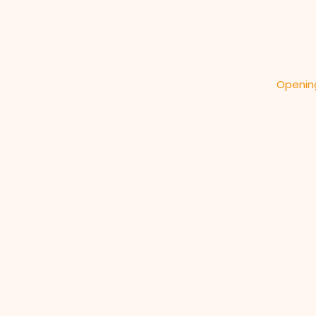
Opening