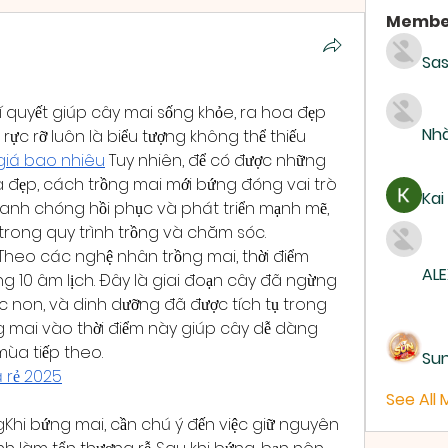
Membe
Sas
 quyết giúp cây mai sống khỏe, ra hoa đẹp
Nhà
rực rỡ luôn là biểu tượng không thể thiếu 
giá bao nhiêu
 Tuy nhiên, để có được những 
đẹp, cách trồng mai mới bứng đóng vai trò 
Kai
hanh chóng hồi phục và phát triển mạnh mẽ, 
trong quy trình trồng và chăm sóc.
Theo các nghệ nhân trồng mai, thời điểm 
ALE
g 10 âm lịch. Đây là giai đoạn cây đã ngừng 
c non, và dinh dưỡng đã được tích tụ trong 
g mai vào thời điểm này giúp cây dễ dàng 
mùa tiếp theo.
Su
 rẻ 2025
See All
hi bứng mai, cần chú ý đến việc giữ nguyên 