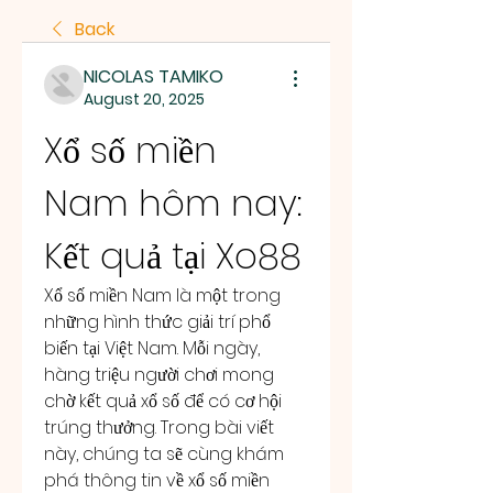
Back
NICOLAS TAMIKO
August 20, 2025
Xổ số miền 
Nam hôm nay: 
Kết quả tại Xo88
Xổ số miền Nam là một trong 
những hình thức giải trí phổ 
biến tại Việt Nam. Mỗi ngày, 
hàng triệu người chơi mong 
chờ kết quả xổ số để có cơ hội 
trúng thưởng. Trong bài viết 
này, chúng ta sẽ cùng khám 
phá thông tin về xổ số miền 