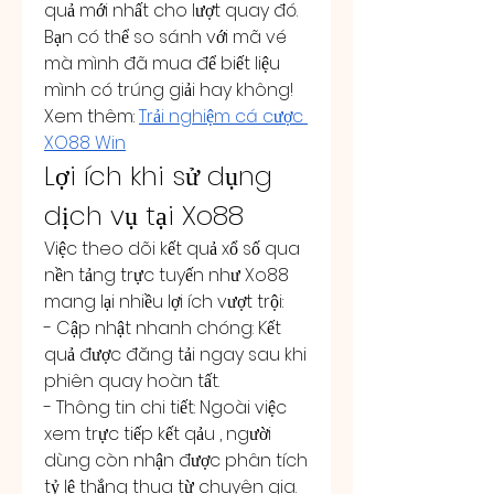
quả mới nhất cho lượt quay đó. 
Bạn có thể so sánh với mã vé 
mà mình đã mua để biết liệu 
mình có trúng giải hay không!
Xem thêm: 
Trải nghiệm cá cược 
XO88 Win
Lợi ích khi sử dụng 
dịch vụ tại Xo88
Việc theo dõi kết quả xổ số qua 
nền tảng trực tuyến như Xo88 
mang lại nhiều lợi ích vượt trội:
- Cập nhật nhanh chóng: Kết 
quả được đăng tải ngay sau khi 
phiên quay hoàn tất.
- Thông tin chi tiết: Ngoài việc 
xem trực tiếp kết qảu , người 
dùng còn nhận được phân tích 
tỷ lệ thắng thua từ chuyên gia.