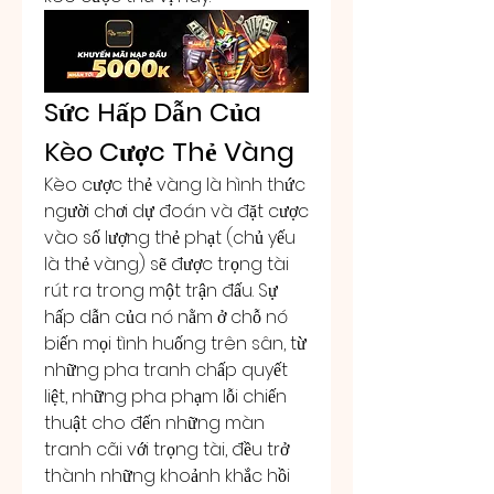
Sức Hấp Dẫn Của 
Kèo Cược Thẻ Vàng
Kèo cược thẻ vàng là hình thức 
người chơi dự đoán và đặt cược 
vào số lượng thẻ phạt (chủ yếu 
là thẻ vàng) sẽ được trọng tài 
rút ra trong một trận đấu. Sự 
hấp dẫn của nó nằm ở chỗ nó 
biến mọi tình huống trên sân, từ 
những pha tranh chấp quyết 
liệt, những pha phạm lỗi chiến 
thuật cho đến những màn 
tranh cãi với trọng tài, đều trở 
thành những khoảnh khắc hồi 