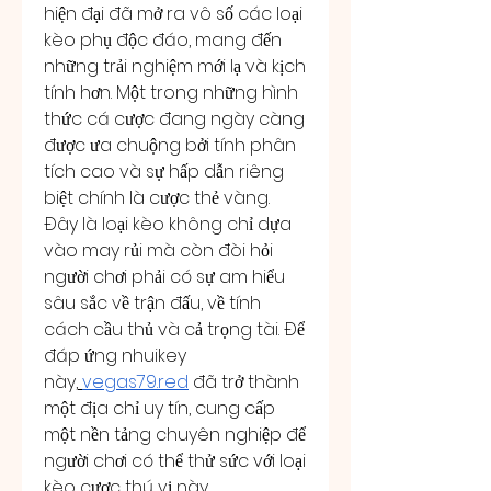
hiện đại đã mở ra vô số các loại 
kèo phụ độc đáo, mang đến 
những trải nghiệm mới lạ và kịch 
tính hơn. Một trong những hình 
thức cá cược đang ngày càng 
được ưa chuộng bởi tính phân 
tích cao và sự hấp dẫn riêng 
biệt chính là cược thẻ vàng. 
Đây là loại kèo không chỉ dựa 
vào may rủi mà còn đòi hỏi 
người chơi phải có sự am hiểu 
sâu sắc về trận đấu, về tính 
cách cầu thủ và cả trọng tài. Để 
đáp ứng nhuikey 
này,
vegas79.red
 đã trở thành 
một địa chỉ uy tín, cung cấp 
một nền tảng chuyên nghiệp để 
người chơi có thể thử sức với loại 
kèo cược thú vị này.