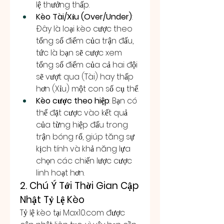
lệ thưởng thấp.
Kèo Tài/Xỉu (Over/Under)
: 
Đây là loại kèo cược theo 
tổng số điểm của trận đấu, 
tức là bạn sẽ cược xem 
tổng số điểm của cả hai đội 
sẽ vượt qua (Tài) hay thấp 
hơn (Xỉu) một con số cụ thể.
Kèo cược theo hiệp
: Bạn có 
thể đặt cược vào kết quả 
của từng hiệp đấu trong 
trận bóng rổ, giúp tăng sự 
kịch tính và khả năng lựa 
chọn các chiến lược cược 
linh hoạt hơn.
2. Chú Ý Tới Thời Gian Cập 
Nhật Tỷ Lệ Kèo
Tỷ lệ kèo tại 
Max10.com
 được 