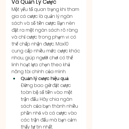
Và Quản Lý Cược
Một yếu tố quan trọng khi tham 
gia cá cược là quản lý ngân 
sách và số tiền cược. Bạn nên 
đặt ra một ngân sách rõ ràng 
và chỉ cược trong phạm vi có 
thể chấp nhận được. Max10 
cung cấp nhiều mức cược khác 
nhau, giúp người chơi có thể 
linh hoạt lựa chọn theo khả 
năng tài chính của mình.
Quản lý cược hiệu quả
: 
Đừng bao giờ đặt cược 
toàn bộ số tiền vào một 
trận đấu. Hãy chia ngân 
sách của bạn thành nhiều 
phần nhỏ và cá cược vào 
các trận đấu mà bạn cảm 
thấy tự tin nhất.