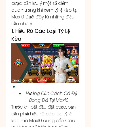
cược, cần lưu ý một số điểm 
quan trọng khi xem tỷ lệ kèo tại 
Max10. Dưới đây là những điều 
cần chú ý:
1. Hiểu Rõ Các Loại Tỷ Lệ 
Kèo
Hướng Dẫn Cách Cá Độ 
Bóng Đá Tại Max10
Trước khi bắt đầu đặt cược, bạn 
cần phải hiểu rõ các loại tỷ lệ 
kèo mà Max10 cung cấp. Các 