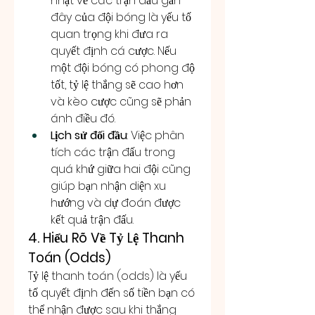
nhật về các trận đấu gần 
đây của đội bóng là yếu tố 
quan trọng khi đưa ra 
quyết định cá cược. Nếu 
một đội bóng có phong độ 
tốt, tỷ lệ thắng sẽ cao hơn 
và kèo cược cũng sẽ phản 
ánh điều đó.
Lịch sử đối đầu
: Việc phân 
tích các trận đấu trong 
quá khứ giữa hai đội cũng 
giúp bạn nhận diện xu 
hướng và dự đoán được 
kết quả trận đấu.
4. Hiểu Rõ Về Tỷ Lệ Thanh 
Toán (Odds)
Tỷ lệ thanh toán (odds) là yếu 
tố quyết định đến số tiền bạn có 
thể nhận được sau khi thắng 