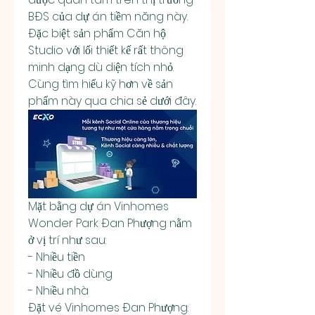
BĐS của dự án tiềm năng này. 
Đặc biệt sản phẩm Căn hộ 
Studio với lối thiết kế rất thông 
minh dạng dù diện tích nhỏ. 
Cùng tìm hiểu kỹ hơn về sản 
phẩm này qua chia sẻ dưới đây.
Mặt bằng dự án Vinhomes 
Wonder Park Đan Phượng nằm 
ở vị trí như sau:
- Nhiều tiền
- Nhiều đồ dùng
- Nhiều nhà
Đặt vé Vinhomes Đan Phượng: 