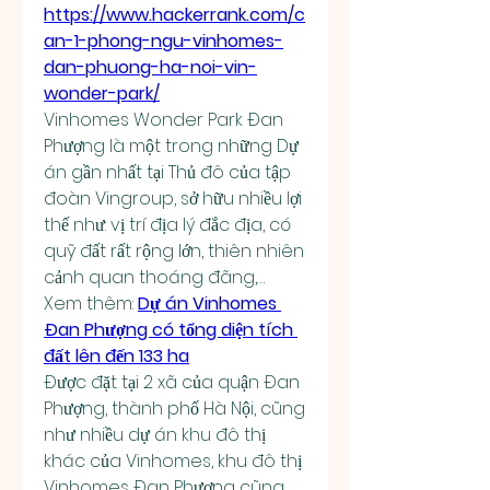
https://www.hackerrank.com/c
an-1-phong-ngu-vinhomes-
dan-phuong-ha-noi-vin-
wonder-park/
Vinhomes Wonder Park Đan 
Phượng là một trong những Dự 
án gần nhất tại Thủ đô của tập 
đoàn Vingroup, sở hữu nhiều lợi 
thế như: vị trí địa lý đắc địa, có 
quỹ đất rất rộng lớn, thiên nhiên 
cảnh quan thoáng đãng,…
Xem thêm: 
Dự án Vinhomes 
Đan Phượng có tổng diện tích 
đất lên đến 133 ha
Được đặt tại 2 xã của quận Đan 
Phượng, thành phố Hà Nội, cũng 
như nhiều dự án khu đô thị 
khác của Vinhomes, khu đô thị 
Vinhomes Đan Phượng cũng 