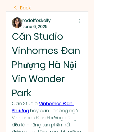
Back
rodolfoskelly
June 6, 2025
Căn Studio 
Vinhomes Đan 
Phượng Hà Nội 
Vin Wonder 
Park
Căn Studio 
Vinhomes Đan 
Phượng
 hay căn 1 phòng ngủ 
Vinhomes Đan Phượng cũng 
đều là những sản phẩm rất 
được quan tâm trên thị trường 