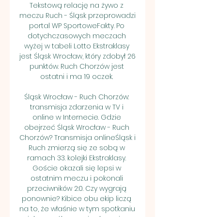
Tekstową relację na żywo z 
meczu Ruch - Śląsk przeprowadzi 
portal WP SportoweFakty. Po 
dotychczasowych meczach 
wyżej w tabeli Lotto Ekstraklasy 
jest Śląsk Wrocław, który zdobył 26 
punktów. Ruch Chorzów jest 
ostatni i ma 19 oczek. 

Śląsk Wrocław - Ruch Chorzów: 
transmisja zdarzenia w TV i 
online w Internecie. Gdzie 
obejrzeć Śląsk Wrocław - Ruch 
Chorzów? Transmisja onlineŚląsk i 
Ruch zmierzą się ze sobą w 
ramach 33. kolejki Ekstraklasy. 
Goście okazali się lepsi w 
ostatnim meczu i pokonali 
przeciwników 2:0. Czy wygrają 
ponownie? Kibice obu ekip liczą 
na to, że właśnie w tym spotkaniu 