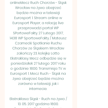
onlineMecz Ruch Chorzów - Śląsk 
Wrocław na żywo obejrzeć 
będzie można w telewizji 
Eurosport 1. Stream online w 
Eurosport Player, a relację live 
przeprowadzi portal WP 
SPortoweFakty. 27 Lutego 2017, 
14:38 WP SportoweFakty / Mateusz 
Czarnecki Spotkanie Ruchu 
Chorzów ze Śląskiem Wrocław 
zakończy 23. kolejkę Lotto 
Ekstraklasy. Mecz odbędzie się w 
poniedziałek 27 lutego 2017 roku 
o godzinie 18:00. Transmisja TV w 
Eurosport 1. Mecz Ruch - Śląsk na 
żywo obejrzeć będzie można 
zarówno w telewizji, jak i 
internecie. 

Ekstraklasa: Śląsk - Ruch na żywo / 
13. 05. 2017 godzina 18:00. 