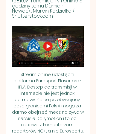
(28.10)? Transmisja TV i Online. 3 
godziny temu Damian 
Nowacki. Marcin Kadziolka / 
Shutterstock.com.
Stream online udostępni 
platforma Eurosport Player oraz 
IPLA. Dostęp do transmisji w 
internecie nie jest jednak 
darmowy. Kibice przebywający 
poza granicami Polski mogą za 
darmo obejrzeć mecz na żywo w 
serwisie Dailymotion i to co 
ciekawe z komentarzem 
redaktorów NC+, a nie Eurosportu. 