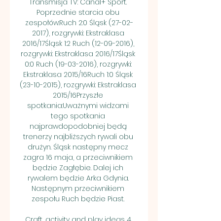
Transmisja TV: Canal+ Sport. 
Poprzednie starcia obu 
zespołów:Ruch 2:0 Śląsk (27-02-
2017), rozgrywki: Ekstraklasa 
2016/17Śląsk 1:2 Ruch (12-09-2016), 
rozgrywki: Ekstraklasa 2016/17Śląsk 
0:0 Ruch (19-03-2016), rozgrywki: 
Ekstraklasa 2015/16Ruch 1:0 Śląsk 
(23-10-2015), rozgrywki: Ekstraklasa 
2015/16Przyszłe 
spotkania:Uważnymi widzami 
tego spotkania 
najprawdopodobniej będą 
trenerzy najbliższych rywali obu 
drużyn. Śląsk następny mecz 
zagra 16 maja, a przeciwnikiem 
będzie Zagłębie. Dalej ich 
rywalem będzie Arka Gdynia. 
Następnym przeciwnikiem 
zespołu Ruch będzie Piast. 

Craft, activity and play ideas 4 