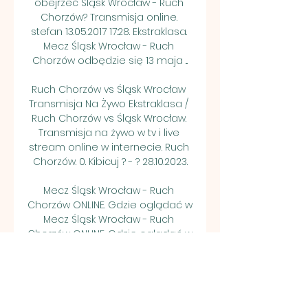
obejrzeć Śląsk Wrocław - Ruch 
Chorzów? Transmisja online. 
stefan 13.05.2017 17:28. Ekstraklasa. 
Mecz Śląsk Wrocław - Ruch 
Chorzów odbędzie się 13 maja ...

Ruch Chorzów vs Śląsk Wrocław 
Transmisja Na Żywo Ekstraklasa / 
Ruch Chorzów vs Śląsk Wrocław. 
Transmisja na żywo w tv i live 
stream online w internecie. Ruch 
Chorzów. 0. Kibicuj ? - ? 28.10.2023.

Mecz Śląsk Wrocław - Ruch 
Chorzów ONLINE. Gdzie oglądać w 
Mecz Śląsk Wrocław - Ruch 
Chorzów ONLINE. Gdzie oglądać w 
telewizji? TRANSMISJA TV NA ŻYWO.

Ruch Chorzów - Śląsk Wrocław NA 
ŻYWO: Gdzie transmisja w TV i 
Ruch Chorzów - Śląsk Wrocław 