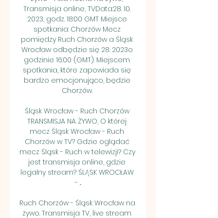
Transmisja online, TVData:28. 10. 
2023, godz. 18:00 GMT Miejsce 
spotkania: Chorzów Mecz 
pomiędzy Ruch Chorzów a Śląsk 
Wrocław odbędzie się 28. 2023o 
godzinie 16:00 (GMT). Miejscem 
spotkania, które zapowiada się 
bardzo emocjonująco, będzie 
Chorzów. 

Śląsk Wrocław - Ruch Chorzów 
TRANSMISJA NA ŻYWO, O której 
mecz Śląsk Wrocław - Ruch 
Chorzów w TV? Gdzie oglądać 
mecz Śląsk - Ruch w telewizji? Czy 
jest transmisja online, gdzie 
legalny stream? ŚLĄSK WROCŁAW 
- ...

Ruch Chorzów - Śląsk Wrocław na 
żywo. Transmisja TV, live stream 