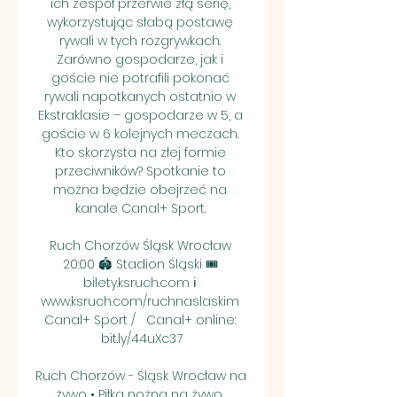
ich zespół przerwie złą serię, 
wykorzystując słabą postawę 
rywali w tych rozgrywkach. 
Zarówno gospodarze, jak i 
goście nie potrafili pokonać 
rywali napotkanych ostatnio w 
Ekstraklasie – gospodarze w 5, a 
goście w 6 kolejnych meczach. 
Kto skorzysta na złej formie 
przeciwników? Spotkanie to 
można będzie obejrzeć na 
kanale Canal+ Sport. 

Ruch Chorzów Śląsk Wrocław 
20:00 🏟️ Stadion Śląski 🎟️ 
bilety.ksruch.com ℹ️ 
www.ksruch.com/ruchnaslaskim 
Canal+ Sport /   Canal+ online: 
bit.ly/44uXc37

Ruch Chorzów - Śląsk Wrocław na 
żywo • Piłka nożna na żywo, 