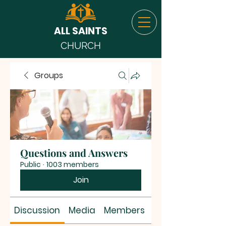
ALL SAINTS
CHURCH
Groups
Questions and Answers
Public
·
1003 members
Join
Discussion
Media
Members
About