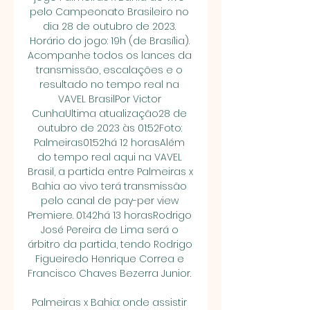
pelo Campeonato Brasileiro no 
dia 28 de outubro de 2023. 
Horário do jogo: 19h (de Brasília). 
Acompanhe todos os lances da 
transmissão, escalações e o 
resultado no tempo real na 
VAVEL BrasilPor Victor 
CunhaUltima atualização28 de 
outubro de 2023 às 01:52Foto: 
Palmeiras01:52há 12 horasAlém 
do tempo real aqui na VAVEL 
Brasil, a partida entre Palmeiras x 
Bahia ao vivo terá transmissão 
pelo canal de pay-per view 
Premiere. 01:42há 13 horasRodrigo 
José Pereira de Lima será o 
árbitro da partida, tendo Rodrigo 
Figueiredo Henrique Correa e 
Francisco Chaves Bezerra Junior. 

Palmeiras x Bahia: onde assistir 