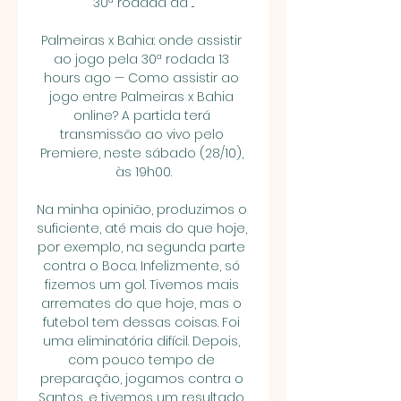
30ª rodada da ...

Palmeiras x Bahia: onde assistir 
ao jogo pela 30ª rodada 13 
hours ago — Como assistir ao 
jogo entre Palmeiras x Bahia 
online? A partida terá 
transmissão ao vivo pelo 
Premiere, neste sábado (28/10), 
às 19h00.

Na minha opinião, produzimos o 
suficiente, até mais do que hoje, 
por exemplo, na segunda parte 
contra o Boca. Infelizmente, só 
fizemos um gol. Tivemos mais 
arremates do que hoje, mas o 
futebol tem dessas coisas. Foi 
uma eliminatória difícil. Depois, 
com pouco tempo de 
preparação, jogamos contra o 
Santos, e tivemos um resultado 