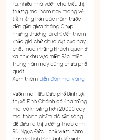
ra, nhiều nhà vườn cho biết, thị 
trường mai năm nay mang vẻ 
trầm lắng hơn các năm trước. 
đến gần giữa tháng Chạp 
nhưng thương lái chỉ đến tham 
khảo giá chứ chưa đặt cọc hay 
chốt mua. những khách quen ở 
xa như khu vực miền Bắc, miền 
Trung năm nay cũng chưa phổ 
quát.
Xem thêm: 
diễn đàn mai vàng
.
Vườn mai Hữu Đức phố Bình Lợi, 
thị xã Bình Chánh có 4ha trồng 
mai có khoảng hơn 20.000 cây 
mai thành phẩm đã sẵn sàng 
để đưa ra thị trường. Theo anh 
Bùi Ngọc Đức - chủ vườn, năm 
nay do tình hình kinh tế cạnh 