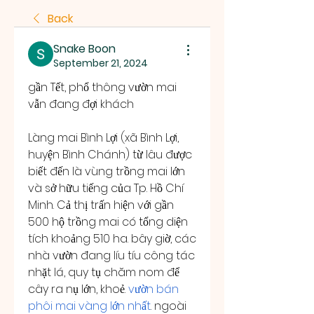
Back
Snake Boon
September 21, 2024
gần Tết, phổ thông vườn mai 
vẫn đang đợi khách
Làng mai Bình Lợi (xã Bình Lợi, 
huyện Bình Chánh) từ lâu được 
biết đến là vùng trồng mai lớn 
và sở hữu tiếng của Tp. Hồ Chí 
Minh. Cả thị trấn hiện với gần 
500 hộ trồng mai có tổng diện 
tích khoảng 510 ha. bây giờ, các 
nhà vườn đang líu tíu công tác 
nhặt lá, quy tụ chăm nom để 
cây ra nụ lớn, khoẻ. 
vườn bán 
phôi mai vàng lớn nhất
. ngoài 