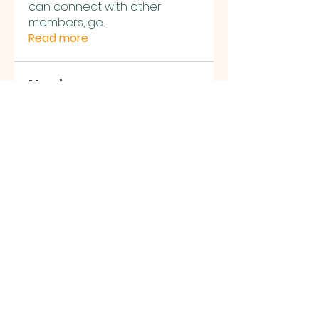
can connect with other
members, ge
...
Read more
Members
Sasuke Uchiha
Follow
Nhà cái MB66
Follow
Kai Amald
Follow
ALEXISTOGEL Situs Bandar Togel Online Terperc
Follow
Sunwin Hn
Follow