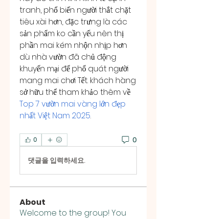
tranh, phổ biến người thắt chặt 
tiêu xài hơn, đặc trưng là các 
sản phẩm ko cần yếu nên thị 
phần mai kém nhộn nhịp hơn 
dù nhà vườn đã chủ động 
khuyến mại để phổ quát người 
mang mai chơi Tết. khách hàng 
sở hữu thể tham khảo thêm về 
Top 7 vườn mai vàng lớn đẹp 
nhất Việt Nam 2025
.
0
0
댓글을 입력하세요.
About
Welcome to the group! You