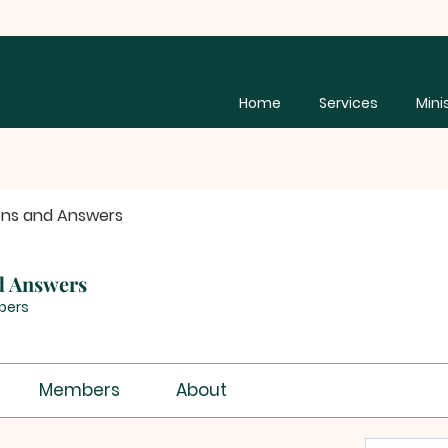
Home
Services
Mini
ons and Answers
d Answers
bers
Members
About