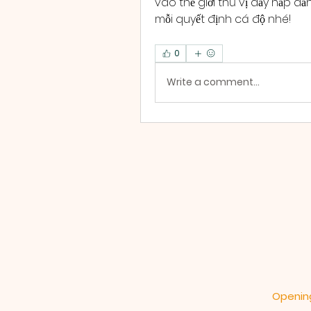
vào thế giới thú vị đầy hấp dẫ
mỗi quyết định cá độ nhé!
0
Write a comment...
Opening