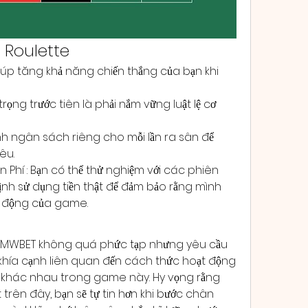
 Roulette
iúp tăng khả năng chiến thắng của bạn khi 
trọng trước tiên là phải nắm vững luật lệ cơ 
nh ngân sách riêng cho mỗi lần ra sân để 
êu.
n Phí : Bạn có thể thử nghiệm với các phiên 
ịnh sử dụng tiền thật để đảm bảo rằng mình 
t động của game.
i BMWBET không quá phức tạp nhưng yêu cầu 
 khía cạnh liên quan đến cách thức hoạt động 
 khác nhau trong game này. Hy vọng rằng 
 trên đây, bạn sẽ tự tin hơn khi bước chân 