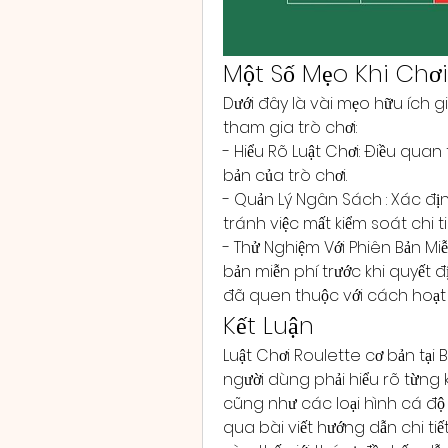
Một Số Mẹo Khi Chơi
Dưới đây là vài mẹo hữu ích g
tham gia trò chơi:
- Hiểu Rõ Luật Chơi: Điều quan 
bản của trò chơi.
- Quản Lý Ngân Sách : Xác đị
tránh việc mất kiểm soát chi ti
- Thử Nghiệm Với Phiên Bản Miễ
bản miễn phí trước khi quyết đ
đã quen thuộc với cách hoạ
Kết Luận
Luật Chơi Roulette cơ bản tạ
người dùng phải hiểu rõ từng
cũng như các loại hình cá độ
qua bài viết hướng dẫn chi tiết