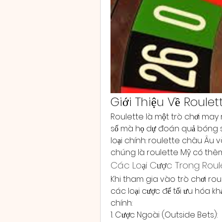
Giới Thiệu Về Roulet
Roulette là một trò chơi may 
số mà họ dự đoán quả bóng sẽ 
loại chính: roulette châu Âu v
chúng là roulette Mỹ có thêm 
Các Loại Cược Trong Roul
Khi tham gia vào trò chơi roul
các loại cược để tối ưu hóa kh
chính:
1. Cược Ngoài (Outside Bets):