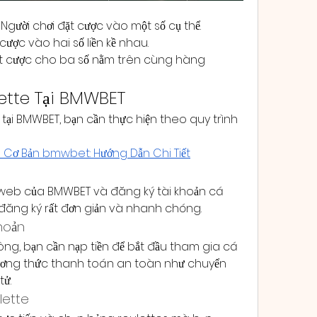
: Người chơi đặt cược vào một số cụ thể.
t cược vào hai số liền kề nhau.
 Đặt cược cho ba số nằm trên cùng hàng 
ette Tại BMWBET
tại BMWBET, bạn cần thực hiện theo quy trình 
e Cơ Bản bmwbet: Hướng Dẫn Chi Tiết
g web của BMWBET và đăng ký tài khoản cá 
đăng ký rất đơn giản và nhanh chóng.
Khoản
ông, bạn cần nạp tiền để bắt đầu tham gia cá 
hương thức thanh toán an toàn như chuyển 
tử.
lette