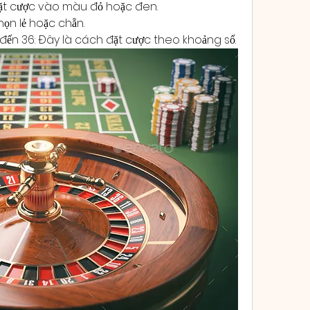
 đặt cược vào màu đỏ hoặc đen.
họn lẻ hoặc chẵn.
19 đến 36: Đây là cách đặt cược theo khoảng số.