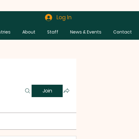
Log In
stries
About
Staff
News & Events
Contact
Join