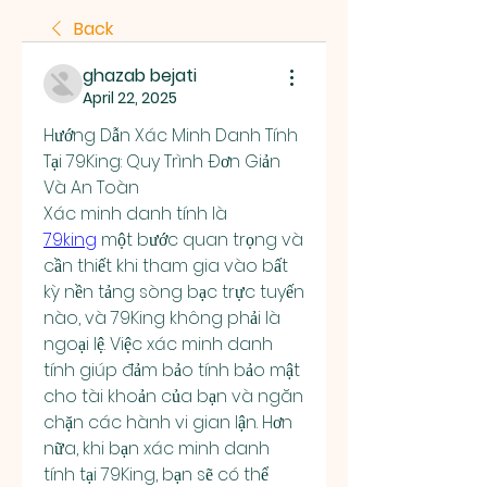
Back
ghazab bejati
April 22, 2025
Hướng Dẫn Xác Minh Danh Tính 
Tại 79King: Quy Trình Đơn Giản 
Và An Toàn
Xác minh danh tính là 
79king
 một bước quan trọng và 
cần thiết khi tham gia vào bất 
kỳ nền tảng sòng bạc trực tuyến 
nào, và 79King không phải là 
ngoại lệ. Việc xác minh danh 
tính giúp đảm bảo tính bảo mật 
cho tài khoản của bạn và ngăn 
chặn các hành vi gian lận. Hơn 
nữa, khi bạn xác minh danh 
tính tại 79King, bạn sẽ có thể 