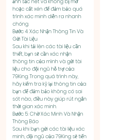
ảnh sắc nét và không bị mờ 
hoặc cắt xén để đảm bảo quá 
trình xác minh diễn ra nhanh 
chóng.
Bước 4: Xác Nhận Thông Tin Và 
Gửi Tài Liệu
Sau khi tải lên các tài liệu cần 
thiết, bạn sẽ cần xác nhận 
thông tin của mình và gửi tài 
liệu cho đội ngũ hỗ trợ của 
79King. Trong quá trình này, 
hãy kiểm tra kỹ lại thông tin của 
bạn để đảm bảo không có sai 
sót nào, điều này giúp rút ngắn 
thời gian xác minh.
Bước 5: Chờ Xác Minh Và Nhận 
Thông Báo
Sau khi bạn gửi các tài liệu xác 
minh, đội ngũ của 79King sẽ tiến 