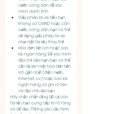
cước công dân để xác 
minh danh tính.
Giấy phép lái xe: Nếu bạn 
không có CMND hoặc căn 
cước công dân, bạn có thể 
sử dụng giấy phép lái xe 
như một tài liệu thay thế.
Hóa đơn tiện ích hoặc sao 
kê ngân hàng: Để xác minh 
địa chỉ của bạn, bạn có thể 
cần tải lên một hóa đơn tiện 
ích gần nhất (điện, nước, 
internet, v.v.) hoặc sao kê 
ngân hàng có ghi rõ tên 
và địa chỉ của bạn.
Hãy chắc chắn rằng tất cả các 
tài liệu bạn cung cấp là rõ ràng 
và dễ đọc. 79King yêu cầu hình 