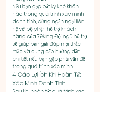
Nếu bạn gặp bất kỳ khó khăn 
nào trong quá trình xác minh 
danh tính, đừng ngần ngại liên 
hệ với bộ phận hỗ trợ khách 
hàng của 79King. Đội ngũ hỗ trợ 
sẽ giúp bạn giải đáp mọi thắc 
mắc và cung cấp hướng dẫn 
chi tiết nếu bạn gặp phải vấn đề 
trong quá trình xác minh.
4. Các Lợi Ích Khi Hoàn Tất 
Xác Minh Danh Tính
Sau khi hoàn tất quá trình xác 
minh danh tính, bạn sẽ nhận 
được một số lợi ích quan trọng, 
bao gồm:
4.1. Giao Dịch Nhanh Chóng
Khi tài khoản của bạn đã được 
xác minh, các giao dịch nạp 