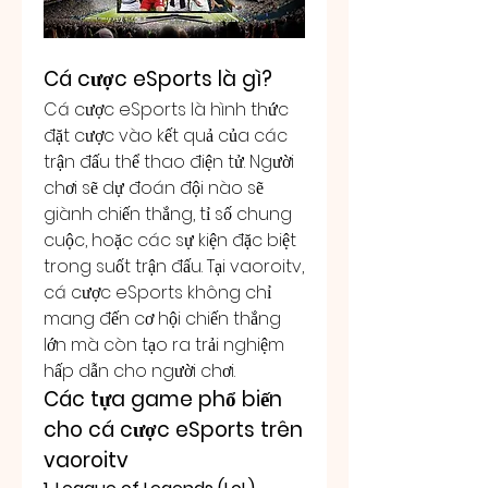
Cá cược eSports là gì?
Cá cược eSports là hình thức 
đặt cược vào kết quả của các 
trận đấu thể thao điện tử. Người 
chơi sẽ dự đoán đội nào sẽ 
giành chiến thắng, tỉ số chung 
cuộc, hoặc các sự kiện đặc biệt 
trong suốt trận đấu. Tại vaoroitv, 
cá cược eSports không chỉ 
mang đến cơ hội chiến thắng 
lớn mà còn tạo ra trải nghiệm 
hấp dẫn cho người chơi.
Các tựa game phổ biến 
cho cá cược eSports trên 
vaoroitv