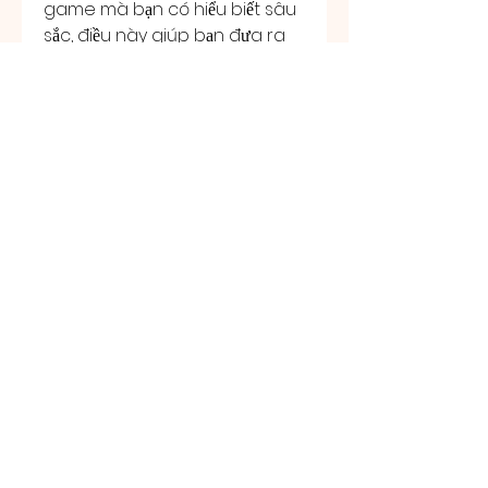
game mà bạn có hiểu biết sâu 
sắc, điều này giúp bạn đưa ra 
những phân tích chính xác 
hơn.
Tại sao nên cá cược 
eSports tại vaoroitv?
Đa dạng môn thể thao điện 
tử:
 Vaoroitv cung cấp cá 
cược trên nhiều tựa game 
eSports nổi tiếng.
Tỷ lệ cược hấp dẫn:
 Cung 