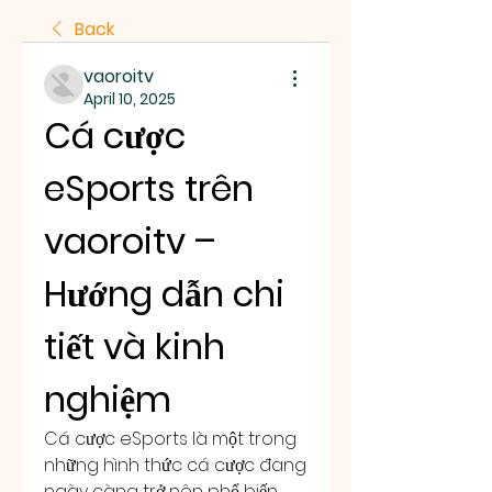
Back
vaoroitv
April 10, 2025
Cá cược 
eSports trên 
vaoroitv – 
Hướng dẫn chi 
tiết và kinh 
nghiệm
Cá cược eSports là một trong 
những hình thức cá cược đang 
ngày càng trở nên phổ biến, 