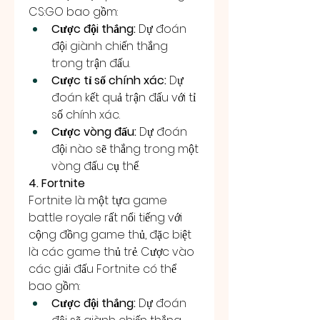
CS:GO bao gồm:
Cược đội thắng:
 Dự đoán 
đội giành chiến thắng 
trong trận đấu.
Cược tỉ số chính xác:
 Dự 
đoán kết quả trận đấu với tỉ 
số chính xác.
Cược vòng đấu:
 Dự đoán 
đội nào sẽ thắng trong một 
vòng đấu cụ thể.
4. Fortnite
Fortnite là một tựa game 
battle royale rất nổi tiếng với 
cộng đồng game thủ, đặc biệt 
là các game thủ trẻ. Cược vào 
các giải đấu Fortnite có thể 
bao gồm:
Cược đội thắng:
 Dự đoán 