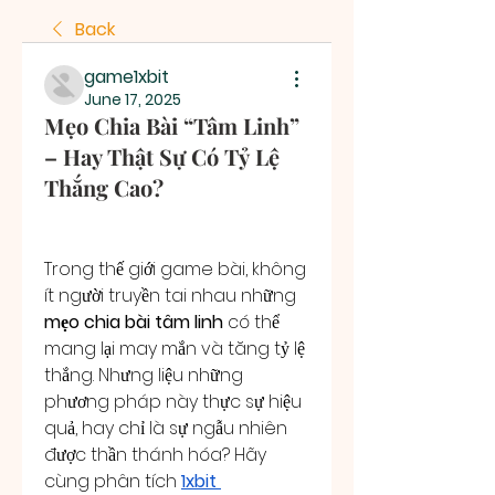
Back
game1xbit
June 17, 2025
Mẹo Chia Bài “Tâm Linh”
– Hay Thật Sự Có Tỷ Lệ
Thắng Cao?
Trong thế giới game bài, không 
ít người truyền tai nhau những 
mẹo chia bài tâm linh
 có thể 
mang lại may mắn và tăng tỷ lệ 
thắng. Nhưng liệu những 
phương pháp này thực sự hiệu 
quả, hay chỉ là sự ngẫu nhiên 
được thần thánh hóa? Hãy 
cùng phân tích 
1xbit 