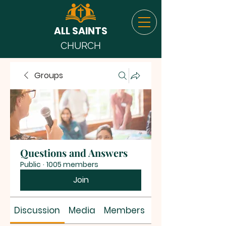
ALL SAINTS
CHURCH
Groups
Questions and Answers
Public
·
1005 members
Join
Discussion
Media
Members
About