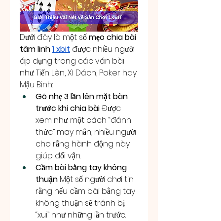
Dưới đây là một số 
mẹo chia bài 
tâm linh 
1 xbit
 được nhiều người 
áp dụng trong các ván bài 
như Tiến Lên, Xì Dách, Poker hay 
Mậu Binh:
Gõ nhẹ 3 lần lên mặt bàn 
trước khi chia bài
 Được 
xem như một cách “đánh 
thức” may mắn, nhiều người 
cho rằng hành động này 
giúp đổi vận.
Cầm bài bằng tay không 
thuận
 Một số người chơi tin 
rằng nếu cầm bài bằng tay 
không thuận sẽ tránh bị 
“xui” như những lần trước.