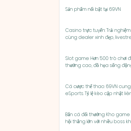
Sản phẩm nổi bật tại 69VN
Casino trực tuyến: Trải nghiệm 
cùng dealer xinh đẹp, livestre
Slot game: Hơn 500 trò chơi đến
thưởng cao, đồ họa sống độn
Cá cược thể thao: 69VN cung 
eSports. Tỷ lệ kèo cập nhật li
Bắn cá đổi thưởng: Kho game 
hội thắng lớn với nhiều boss k