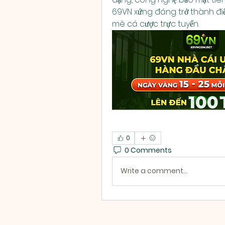
69VN xứng đáng trở thành đi
mê cá cược trực tuyến.
0
0 Comments
Write a comment...