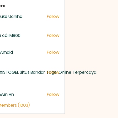
rs
uke Uchiha
Follow
 cái MB66
Follow
 Amald
Follow
XISTOGEL Situs Bandar Togel Online Terpercaya
Follow
nwin Hn
Follow
 Members (1003)