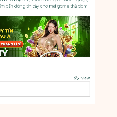
ểm đến đáng tin cậy cho mọi game thủ đam 
1 View