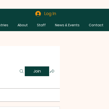
Log In
stries
About
Staff
News & Events
Contact
Join