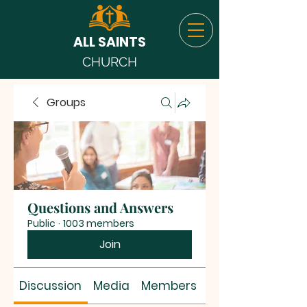
ALL SAINTS
CHURCH
Groups
Questions and Answers
Public
·
1003 members
Join
Discussion
Media
Members
About