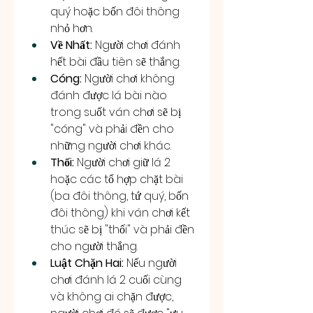
quý hoặc bốn đôi thông 
nhỏ hơn.
Về Nhất:
 Người chơi đánh 
hết bài đầu tiên sẽ thắng.
Cóng:
 Người chơi không 
đánh được lá bài nào 
trong suốt ván chơi sẽ bị 
"cóng" và phải đền cho 
những người chơi khác.
Thối:
 Người chơi giữ lá 2 
hoặc các tổ hợp chặt bài 
(ba đôi thông, tứ quý, bốn 
đôi thông) khi ván chơi kết 
thúc sẽ bị "thối" và phải đền 
cho người thắng.
Luật Chặn Hai:
 Nếu người 
chơi đánh lá 2 cuối cùng 
và không ai chặn được, 