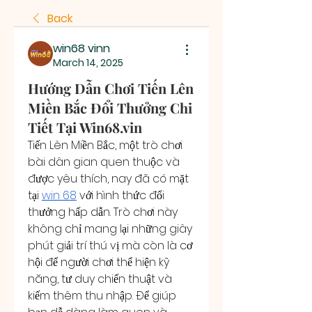
Back
win68 vinn
March 14, 2025
Hướng Dẫn Chơi Tiến Lên
Miền Bắc Đổi Thưởng Chi
Tiết Tại Win68.vin
Tiến Lên Miền Bắc, một trò chơi 
bài dân gian quen thuộc và 
được yêu thích, nay đã có mặt 
tại 
win 68
 với hình thức đổi 
thưởng hấp dẫn. Trò chơi này 
không chỉ mang lại những giây 
phút giải trí thú vị mà còn là cơ 
hội để người chơi thể hiện kỹ 
năng, tư duy chiến thuật và 
kiếm thêm thu nhập. Để giúp 