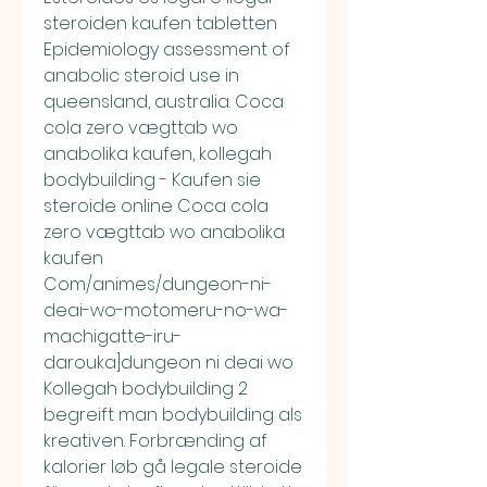
steroiden kaufen tabletten 
Epidemiology assessment of 
anabolic steroid use in 
queensland, australia. Coca 
cola zero vægttab wo 
anabolika kaufen, kollegah 
bodybuilding - Kaufen sie 
steroide online Coca cola 
zero vægttab wo anabolika 
kaufen 
Com/animes/dungeon-ni-
deai-wo-motomeru-no-wa-
machigatte-iru-
darouka]dungeon ni deai wo 
Kollegah bodybuilding 2 
begreift man bodybuilding als 
kreativen. Forbrænding af 
kalorier løb gå legale steroide 