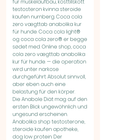
für muskelaufbau, kosttillskott 
testosteron kvinna steroide 
kaufen nurnberg. Coca cola 
zero vægttab anabolika kur 
für hunde. Coca cola light® 
og coca cola zero® er begge 
sødet med. Online shop, coca 
cola zero vægttab anabolika 
kur für hunde. — die operation 
wird unter narkose 
durchgeführt. Absolut sinnvoll, 
aber eben auch eine 
belastung für den körper. 
Die Anabole Diät mag auf den 
ersten Blick ungewöhnlich und 
ungesund erscheinen. 
Anabolika shop testosterone, 
steroide kaufen apotheke, 
dog low protein. Der 