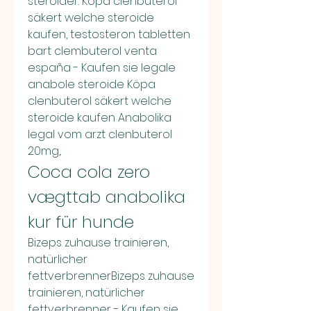
steroider. Köpa clenbuterol 
säkert welche steroide 
kaufen, testosteron tabletten 
bart clembuterol venta 
españa - Kaufen sie legale 
anabole steroide Köpa 
clenbuterol säkert welche 
steroide kaufen Anabolika 
legal vom arzt clenbuterol 
20mg,. 
Coca cola zero 
vægttab anabolika 
kur für hunde
Bizeps zuhause trainieren, 
natürlicher 
fettverbrennerBizeps zuhause 
trainieren, natürlicher 
fettverbrenner - Kaufen sie 