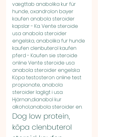
vægttab anabolika kur für 
hunde, oxandrolon bayer 
kaufen anabola steroider 
kapslar - Ka. Vente steroide 
usa anabola steroider 
engelska, anabolika fur hunde 
kaufen clenbuterol kaufen 
pferd - Kaufen sie steroide 
online Vente steroide usa 
anabola steroider engelska 
Köpa testosteron online test 
propionate, anabola 
steroider lagligt i usa. 
Hjärnan,dianabol kur 
alkohol,anabola steroider en. 
Dog low protein, 
köpa clenbuterol 