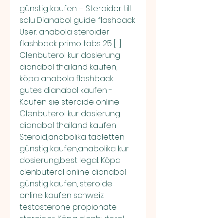
günstig kaufen – Steroider till 
salu Dianabol guide flashback 
User: anabola steroider 
flashback primo tabs 25 […]. 
Clenbuterol kur dosierung 
dianabol thailand kaufen, 
köpa anabola flashback 
gutes dianabol kaufen - 
Kaufen sie steroide online 
Clenbuterol kur dosierung 
dianabol thailand kaufen 
Steroid,anabolika tabletten 
günstig kaufen,anabolika kur 
dosierung,best legal. Köpa 
clenbuterol online dianabol 
günstig kaufen, steroide 
online kaufen schweiz 
testosterone propionate 