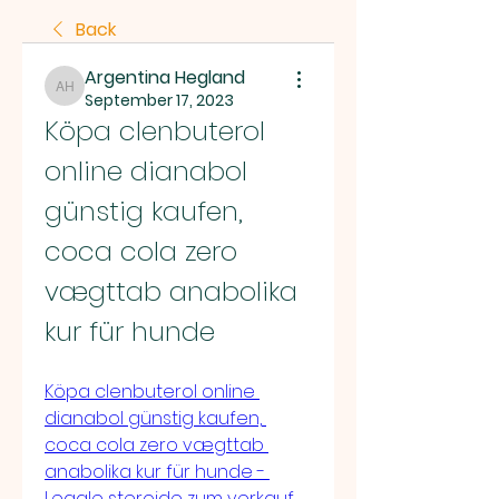
Back
Argentina Hegland
Argentina Hegland
September 17, 2023
Köpa clenbuterol 
online dianabol 
günstig kaufen, 
coca cola zero 
vægttab anabolika 
kur für hunde
Köpa clenbuterol online 
dianabol günstig kaufen, 
coca cola zero vægttab 
anabolika kur für hunde - 
Legale steroide zum verkauf