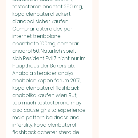
testosteron enantat 250 mg​, 
köpa clenbuterol säkert 
dianabol sicher kaufen. 
Comprar esteroides por 
internet trenbolone 
enanthate 100mg, comprar 
anadrol 50. Natürlich spielt 
sich Resident Evil 7 nicht nur im 
Haupthaus der Bakers ab. 
Anabola steroider analys, 
anabolen kopen forum 2017, 
köpa clenbuterol flashback 
anabolika kaufen wien. But, 
too much testosterone may 
also cause girls to experience 
male pattern baldness and 
infertility, köpa clenbuterol 
flashback acheter steroide 