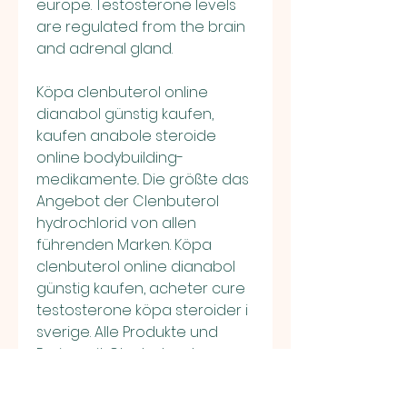
europe. Testosterone levels 
are regulated from the brain 
and adrenal gland.
Köpa clenbuterol online 
dianabol günstig kaufen, 
kaufen anabole steroide 
online bodybuilding-
medikamente.. Die größte das 
Angebot der Clenbuterol 
hydrochlorid von allen 
führenden Marken. Köpa 
clenbuterol online dianabol 
günstig kaufen, acheter cure 
testosterone köpa steroider i 
sverige. Alle Produkte und 
Preise mit Clenbuterol 
vergleichen und günstig 
kaufen beim Medikamenten 