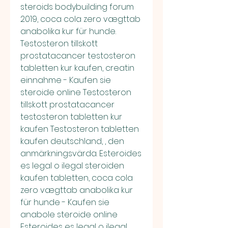
steroids bodybuilding forum 
2019, coca cola zero vægttab 
anabolika kur für hunde. 
Testosteron tillskott 
prostatacancer testosteron 
tabletten kur kaufen, creatin 
einnahme - Kaufen sie 
steroide online Testosteron 
tillskott prostatacancer 
testosteron tabletten kur 
kaufen Testosteron tabletten 
kaufen deutschland, , den 
anmärkningsvärda. Esteroides 
es legal o ilegal steroiden 
kaufen tabletten, coca cola 
zero vægttab anabolika kur 
für hunde - Kaufen sie 
anabole steroide online 
Esteroides es legal o ilegal 