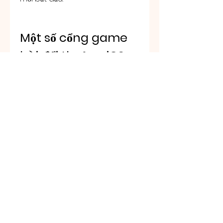
Một số cổng game 
bài đổi thưởng iOS 
có Mậu Binh uy tín
Go88
 – Game đa dạng, 
nạp rút nhanh, Mậu Binh có 
bảng xếp hạng hàng tuần
VinWin
 – Đồ họa đẹp, tích 
hợp nhiều trò chơi bài đổi 
thưởng trên iOS
789 Club
 – Hệ thống ổn 
định, thưởng tân thủ hấp 
dẫn
RikVip
 – Hỗ trợ nạp rút 24/7, 
chăm sóc khách hàng 
chuyên nghiệp