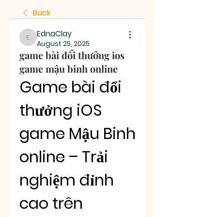
Back
EdnaClay
EdnaClay
August 25, 2025
game bài đổi thưởng ios
game mậu binh online
Game bài đổi 
thưởng iOS 
game Mậu Binh 
online – Trải 
nghiệm đỉnh 
cao trên 