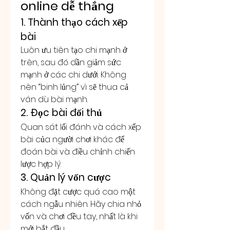
online dễ thắng
1. Thành thạo cách xếp 
bài
Luôn ưu tiên tạo chi mạnh ở 
trên, sau đó dần giảm sức 
mạnh ở các chi dưới. Không 
nên “binh lủng” vì sẽ thua cả 
ván dù bài mạnh.
2. Đọc bài đối thủ
Quan sát lối đánh và cách xếp 
bài của người chơi khác để 
đoán bài và điều chỉnh chiến 
lược hợp lý.
3. Quản lý vốn cược
Không đặt cược quá cao một 
cách ngẫu nhiên. Hãy chia nhỏ 
vốn và chơi đều tay, nhất là khi 
mới bắt đầu.