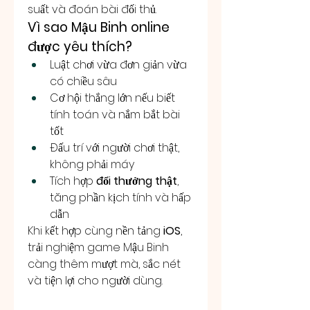
suất và đoán bài đối thủ.
Vì sao Mậu Binh online 
được yêu thích?
Luật chơi vừa đơn giản vừa 
có chiều sâu
Cơ hội thắng lớn nếu biết 
tính toán và nắm bắt bài 
tốt
Đấu trí với người chơi thật, 
không phải máy
Tích hợp 
đổi thưởng thật
, 
tăng phần kịch tính và hấp 
dẫn
Khi kết hợp cùng nền tảng 
iOS
, 
trải nghiệm game Mậu Binh 
càng thêm mượt mà, sắc nét 
và tiện lợi cho người dùng.