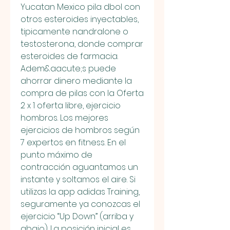
Yucatan Mexico pila dbol con 
otros esteroides inyectables, 
tipicamente nandralone o 
testosterona, donde comprar 
esteroides de farmacia.
Adem&aacute;s puede 
ahorrar dinero mediante la 
compra de pilas con la Oferta 
2 x 1 oferta libre, ejercicio 
hombros. Los mejores 
ejercicios de hombros según 
7 expertos en fitness. En el 
punto máximo de 
contracción aguantamos un 
instante y soltamos el aire. Si 
utilizas la app adidas Training, 
seguramente ya conozcas el 
ejercicio “Up Down” (arriba y 
abajo). La posición inicial es 