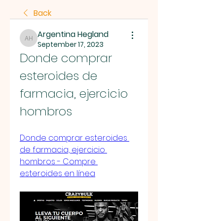
Back
Argentina Hegland
Argentina Hegland
September 17, 2023
Donde comprar 
esteroides de 
farmacia, ejercicio 
hombros
Donde comprar esteroides 
de farmacia, ejercicio 
hombros - Compre 
esteroides en línea