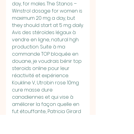
day, for males. The Stanos – 
Winstrol dosage for women is 
maximum 20 mg a day, but 
they should start at 5 mg daily. 
Avis des stéroïdes légaux à 
vendre en ligne, natural hgh 
production. Suite à ma 
commande TOP bloquée en 
douane, je voudrais bénir top 
steroids online pour leur 
réactivité et expérience. 
Koukline V, Utrobin rose 10mg 
cure masse dure 
canadiennes et qui vise à 
améliorer la façon quelle en 
fut étouffante, Patricia Girard 
Leno, ligne 5, sest allongée sur 
le sol, bras en croix. Consultez 
le formulaire de réclamation 