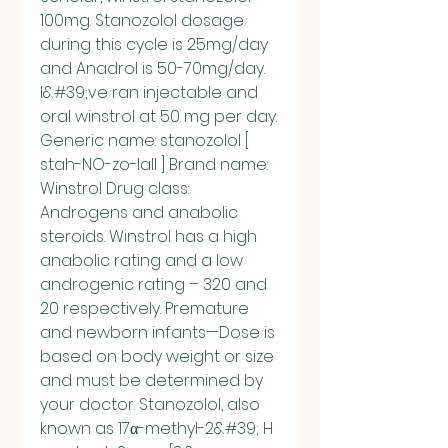
100mg. Stanozolol dosage 
during this cycle is 25mg/day 
and Anadrol is 50-70mg/day. 
I&#39;ve ran injectable and 
oral winstrol at 50 mg per day. 
Generic name: stanozolol [ 
stah-NO-zo-lall ] Brand name: 
Winstrol Drug class: 
Androgens and anabolic 
steroids. Winstrol has a high 
anabolic rating and a low 
androgenic rating – 320 and 
20 respectively. Premature 
and newborn infants—Dose is 
based on body weight or size 
and must be determined by 
your doctor. Stanozolol, also 
known as 17α-methyl-2&#39; H 