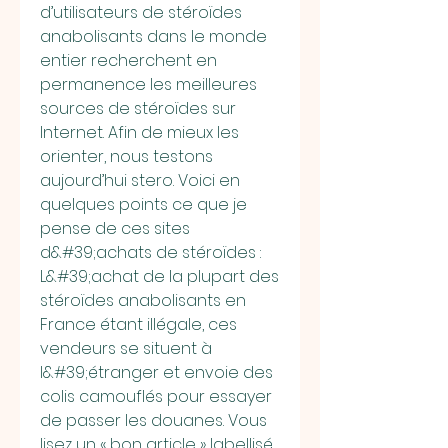
d’utilisateurs de stéroïdes 
anabolisants dans le monde 
entier recherchent en 
permanence les meilleures 
sources de stéroïdes sur 
Internet. Afin de mieux les 
orienter, nous testons 
aujourd’hui stero. Voici en 
quelques points ce que je 
pense de ces sites 
d&#39;achats de stéroïdes : 
L&#39;achat de la plupart des 
stéroïdes anabolisants en 
France étant illégale, ces 
vendeurs se situent à 
l&#39;étranger et envoie des 
colis camouflés pour essayer 
de passer les douanes. Vous 
lisez un « bon article » labellisé 