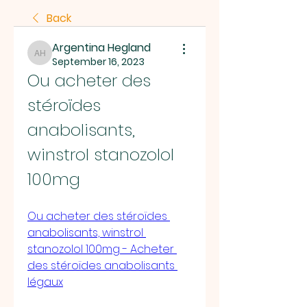
Back
Argentina Hegland
Argentina Hegland
September 16, 2023
Ou acheter des 
stéroïdes 
anabolisants, 
winstrol stanozolol 
100mg
Ou acheter des stéroïdes 
anabolisants, winstrol 
stanozolol 100mg - Acheter 
des stéroïdes anabolisants 
légaux