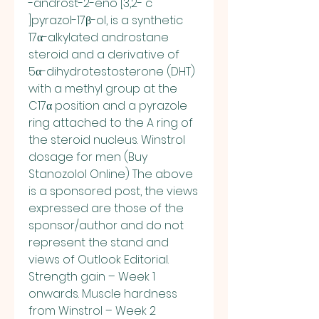
-androst-2-eno [3,2- c 
]pyrazol-17β-ol, is a synthetic 
17α-alkylated androstane 
steroid and a derivative of 
5α-dihydrotestosterone (DHT) 
with a methyl group at the 
C17α position and a pyrazole 
ring attached to the A ring of 
the steroid nucleus. Winstrol 
dosage for men (Buy 
Stanozolol Online) The above 
is a sponsored post, the views 
expressed are those of the 
sponsor/author and do not 
represent the stand and 
views of Outlook Editorial. 
Strength gain – Week 1 
onwards. Muscle hardness 
from Winstrol – Week 2 