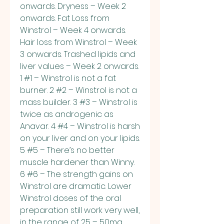
onwards. Dryness – Week 2 
onwards. Fat Loss from 
Winstrol – Week 4 onwards. 
Hair loss from Winstrol – Week 
3 onwards. Trashed lipids and 
liver values – Week 2 onwards. 
1 #1 – Winstrol is not a fat 
burner. 2 #2 – Winstrol is not a 
mass builder. 3 #3 – Winstrol is 
twice as androgenic as 
Anavar. 4 #4 – Winstrol is harsh 
on your liver and on your lipids. 
5 #5 – There’s no better 
muscle hardener than Winny. 
6 #6 – The strength gains on 
Winstrol are dramatic. Lower 
Winstrol doses of the oral 
preparation still work very well, 
in the range of 25 – 50mg 