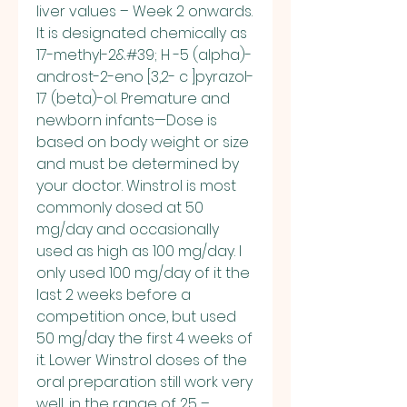
liver values – Week 2 onwards. 
It is designated chemically as 
17-methyl-2&#39; H -5 (alpha)-
androst-2-eno [3,2- c ]pyrazol-
17 (beta)-ol. Premature and 
newborn infants—Dose is 
based on body weight or size 
and must be determined by 
your doctor. Winstrol is most 
commonly dosed at 50 
mg/day and occasionally 
used as high as 100 mg/day. I 
only used 100 mg/day of it the 
last 2 weeks before a 
competition once, but used 
50 mg/day the first 4 weeks of 
it. Lower Winstrol doses of the 
oral preparation still work very 
well, in the range of 25 – 