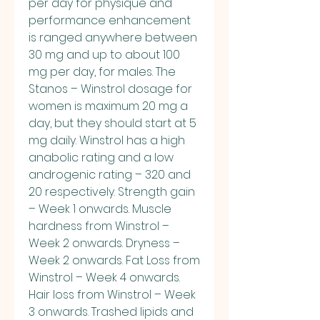
per day for physique and 
performance enhancement 
is ranged anywhere between 
30 mg and up to about 100 
mg per day, for males. The 
Stanos – Winstrol dosage for 
women is maximum 20 mg a 
day, but they should start at 5 
mg daily. Winstrol has a high 
anabolic rating and a low 
androgenic rating – 320 and 
20 respectively. Strength gain 
– Week 1 onwards. Muscle 
hardness from Winstrol – 
Week 2 onwards. Dryness – 
Week 2 onwards. Fat Loss from 
Winstrol – Week 4 onwards. 
Hair loss from Winstrol – Week 
3 onwards. Trashed lipids and 