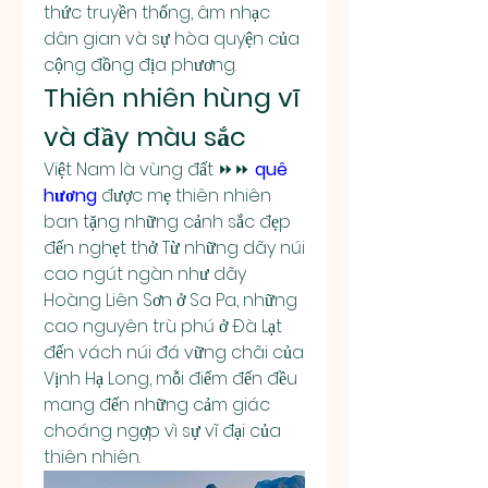
thức truyền thống, âm nhạc 
dân gian và sự hòa quyện của 
cộng đồng địa phương.
Thiên nhiên hùng vĩ 
và đầy màu sắc
Việt Nam là vùng đất ⏩⏩ 
quê 
hương
 được mẹ thiên nhiên 
ban tặng những cảnh sắc đẹp 
đến nghẹt thở. Từ những dãy núi 
cao ngút ngàn như dãy 
Hoàng Liên Sơn ở Sa Pa, những 
cao nguyên trù phú ở Đà Lạt 
đến vách núi đá vững chãi của 
Vịnh Hạ Long, mỗi điểm đến đều 
mang đến những cảm giác 
choáng ngợp vì sự vĩ đại của 
thiên nhiên.