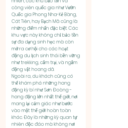
nhiên, các khu bảo tồn và 
công viên quốc gia như Vườn 
Quốc gia Phong Nha-Kẻ Bàng, 
Cát Tiên, hay Bạch Mã cũng là 
những điểm nhấn đặc biệt. Các 
khu vực này không chỉ bảo tồn 
sự đa dạng sinh học mà còn 
mở ra cơ hội cho các hoạt 
động du lịch sinh thái bền vững 
như trekking, cắm trại, và ngắm 
động vật hoang dã.
Ngoài ra, du khách cũng có 
thể khám phá những hang 
động kỳ bí như Sơn Đoòng - 
hang động lớn nhất thế giới, nơi 
mang lại cảm giác như bước 
vào một thế giới hoàn toàn 
khác. Đây là những kỳ quan tự 
nhiên độc đáo mà không nơi 