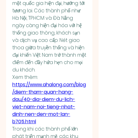
một quốc gia hiện đại, hướng tới 
tương lai. Các thành phố như 
Hà Nội, TP.HCM và Đà Nẵng 
ngày càng hiện đại hóa với hệ 
thống giao thông, khách sạn 
và dịch vụ cao cấp. Nét giao 
thoa giữa truyền thống và hiện 
đại khiến Việt Nam trở thành một 
điểm đến đầy hứa hẹn cho mọi 
du khách.
Xem thêm: 
https://www.ahalong.com/blog
/diem-tham-quan-hang-
dau/40-dia-diem-du-lich-
viet-nam-noi-tieng-nhat-
dinh-nen-den-mot-lan-
b705.html
Trong khi các thành phố lớn 
phát triển mạnh mẽ, các khu 