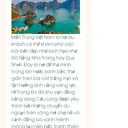
Miền Trung Việt Nam là nơi du 
khách có thể khám phá các 
bãi biển đẹp như bích họa như 
Đà Nẵng, Nha Trang, hay Quy 
Nhơn. Đây là nơi để thả mình 
trong làn nước xanh biếc, thư 
giãn trên bãi cát trắng mịn và 
tận hưởng ánh nắng vàng rực 
rỡ. Trong khi đó, khu vực đồng 
bằng sông Cửu Long được yêu 
thích bởi những chuyến du 
ngoạn trên sông, nơi chợ nổi và 
cảnh đồng lúa xanh mênh 
mông tạo nên bức tranh thiên 