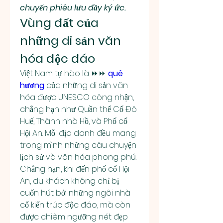
chuyến phiêu lưu đầy ký ức.
Vùng đất của 
những di sản văn 
hóa độc đáo
Việt Nam tự hào là ⏩⏩ 
quê 
hương
 của những di sản văn 
hóa được UNESCO công nhận, 
chẳng hạn như Quần thể Cố Đô 
Huế, Thành nhà Hồ, và Phố cổ 
Hội An. Mỗi địa danh đều mang 
trong mình những câu chuyện 
lịch sử và văn hóa phong phú. 
Chẳng hạn, khi đến phố cổ Hội 
An, du khách không chỉ bị 
cuốn hút bởi những ngôi nhà 
cổ kiến trúc độc đáo, mà còn 
được chiêm ngưỡng nét đẹp 