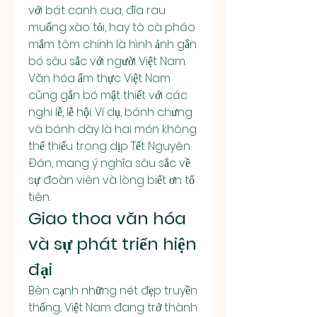
với bát canh cua, đĩa rau 
muống xào tỏi, hay tô cà pháo 
mắm tôm chính là hình ảnh gắn 
bó sâu sắc với người Việt Nam.
Văn hóa ẩm thực Việt Nam 
cũng gắn bó mật thiết với các 
nghi lễ, lễ hội. Ví dụ, bánh chưng 
và bánh dày là hai món không 
thể thiếu trong dịp Tết Nguyên 
Đán, mang ý nghĩa sâu sắc về 
sự đoàn viên và lòng biết ơn tổ 
tiên.
Giao thoa văn hóa 
và sự phát triển hiện 
đại
Bên cạnh những nét đẹp truyền 
thống, Việt Nam đang trở thành 