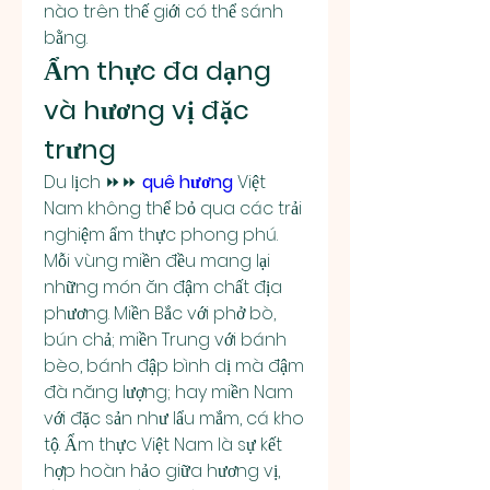
nào trên thế giới có thể sánh 
bằng.
Ẩm thực đa dạng 
và hương vị đặc 
trưng
Du lịch ⏩⏩ 
quê hương
 Việt 
Nam không thể bỏ qua các trải 
nghiệm ẩm thực phong phú. 
Mỗi vùng miền đều mang lại 
những món ăn đậm chất địa 
phương. Miền Bắc với phở bò, 
bún chả; miền Trung với bánh 
bèo, bánh đập bình dị mà đậm 
đà năng lượng; hay miền Nam 
với đặc sản như lẩu mắm, cá kho 
tộ. Ẩm thực Việt Nam là sự kết 
hợp hoàn hảo giữa hương vị, 