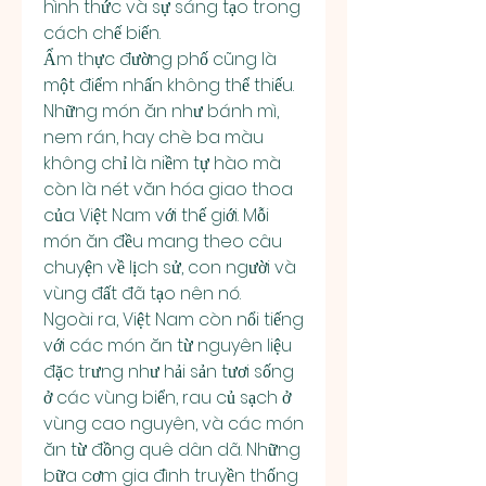
hình thức và sự sáng tạo trong 
cách chế biến.
Ẩm thực đường phố cũng là 
một điểm nhấn không thể thiếu. 
Những món ăn như bánh mì, 
nem rán, hay chè ba màu 
không chỉ là niềm tự hào mà 
còn là nét văn hóa giao thoa 
của Việt Nam với thế giới. Mỗi 
món ăn đều mang theo câu 
chuyện về lịch sử, con người và 
vùng đất đã tạo nên nó.
Ngoài ra, Việt Nam còn nổi tiếng 
với các món ăn từ nguyên liệu 
đặc trưng như hải sản tươi sống 
ở các vùng biển, rau củ sạch ở 
vùng cao nguyên, và các món 
ăn từ đồng quê dân dã. Những 
bữa cơm gia đình truyền thống 