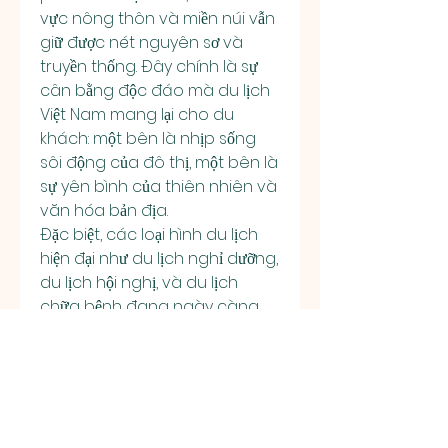
vực nông thôn và miền núi vẫn 
giữ được nét nguyên sơ và 
truyền thống. Đây chính là sự 
cân bằng độc đáo mà du lịch 
Việt Nam mang lại cho du 
khách: một bên là nhịp sống 
sôi động của đô thị, một bên là 
sự yên bình của thiên nhiên và 
văn hóa bản địa.
Đặc biệt, các loại hình du lịch 
hiện đại như du lịch nghỉ dưỡng, 
du lịch hội nghị, và du lịch 
chữa bệnh đang ngày càng 
phát triển. Nhiều khu resort cao 
cấp, spa chất lượng và các 
trung tâm hội nghị đạt chuẩn 
quốc tế đã xuất hiện tại các 
thành phố lớn cũng như các 