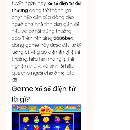
tuyến ngày nay, 
xổ số điện tử đổi 
thưởng
 đang trở thành lựa 
chọn hấp dẫn của đông đảo 
người chơi nhờ tính đơn giản, dễ 
hiểu và cơ hội trúng thưởng 
cao. Trên nền tảng 
6686bet
, 
dòng game này được đầu tư kỹ 
lưỡng cả về giao diện lẫn tỷ lệ trả 
thưởng, hứa hẹn mang lại trải 
nghiệm thú vị và sinh lời hiệu 
quả cho người chơi ở mọi cấp 
độ.
Game xổ số điện tử 
là gì?