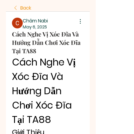
Back
Châm Nabi
May 6, 2025
Cách Nghe Vị Xóc Đĩa Và
Hướng Dẫn Chơi Xóc Đĩa
Tại TA88
Cách Nghe Vị 
Xóc Đĩa Và 
Hướng Dẫn 
Chơi Xóc Đĩa 
Tại TA88
Giới Thiệu