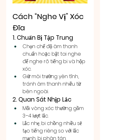
Cách “Nghe Vị” Xóc 
Đĩa
1. Chuẩn Bị Tập Trung
Chọn chế độ âm thanh 
chuẩn hoặc bật tai nghe 
để nghe rõ tiếng bi và hộp 
xóc.
Giữ môi trường yên tĩnh, 
tránh âm thanh nhiễu từ 
bên ngoài.
2. Quan Sát Nhịp Lắc
Mỗi vòng xóc thường gồm 
3–4 lượt lắc.
Lắc nhẹ, bi chồng nhiều sẽ 
tạo tiếng riêng so với lắc 
mạnh, bi phân tán.