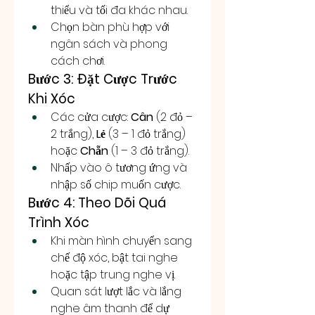
thiểu và tối đa khác nhau.
Chọn bàn phù hợp với 
ngân sách và phong 
cách chơi.
Bước 3: Đặt Cược Trước 
Khi Xóc
Các cửa cược: 
Cân
 (2 đỏ – 
2 trắng), 
Lẻ
 (3 – 1 đỏ trắng) 
hoặc 
Chẵn
 (1 – 3 đỏ trắng).
Nhấp vào ô tương ứng và 
nhập số chip muốn cược.
Bước 4: Theo Dõi Quá 
Trình Xóc
Khi màn hình chuyển sang 
chế độ xóc, bật tai nghe 
hoặc tập trung nghe vị.
Quan sát lượt lắc và lắng 
nghe âm thanh để dự 