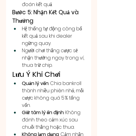
đoán kết quả.
Bước 5: Nhận Kết Quả và 
Thưởng
Hệ thống tự động công bố 
kết quả sau khi dealer 
ngừng quay.
Người chơi thắng cược sẽ 
nhận thưởng ngay trong ví, 
thua trừ chip.
Lưu Ý Khi Chơi
Quản lý vốn
: Chia bankroll 
thành nhiều phiên nhỏ, mỗi 
cược không quá 5 % tổng 
vốn.
Giữ tâm lý ổn định
: Không 
đánh theo cảm xúc sau 
chuỗi thắng hoặc thua.
Không lạm dụng
: Cảm nhận 