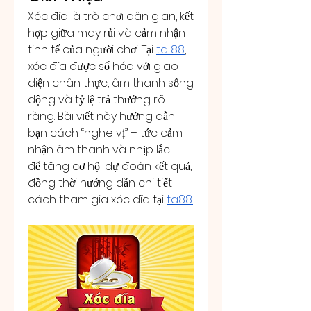
Xóc đĩa là trò chơi dân gian, kết 
hợp giữa may rủi và cảm nhận 
tinh tế của người chơi. Tại 
ta 88
, 
xóc đĩa được số hóa với giao 
diện chân thực, âm thanh sống 
động và tỷ lệ trả thưởng rõ 
ràng. Bài viết này hướng dẫn 
bạn cách “nghe vị” – tức cảm 
nhận âm thanh và nhịp lắc – 
để tăng cơ hội dự đoán kết quả, 
đồng thời hướng dẫn chi tiết 
cách tham gia xóc đĩa tại 
ta88.
.