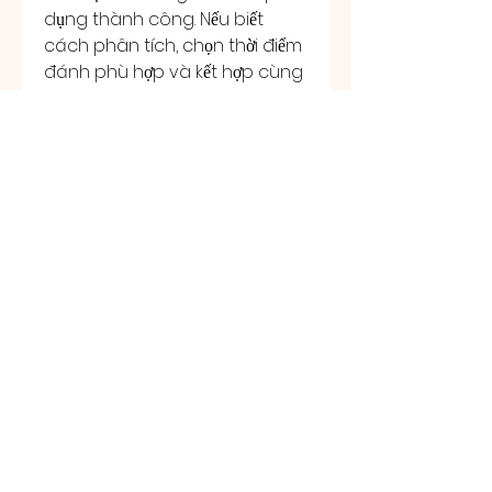
dụng thành công. Nếu biết 
cách phân tích, chọn thời điểm 
đánh phù hợp và kết hợp cùng 
các phương pháp khác, cầu lô 
rơi có thể mang lại những cơ hội 
chiến thắng bất ngờ. Tuy nhiên, 
người chơi cần giữ được sự tỉnh 
táo, tránh sa đà và biết dừng 
đúng lúc để lô đề thực sự là 
một hình thức giải trí chứ không 
phải là gánh nặng.
0
0
1
Write a comment...