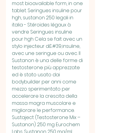
most bioavailable form, in one 
tablet. Seringues insuline pour 
hgh, sustanon 250 legali in 
italia - Stéroïdes légaux à 
vendre Seringues insuline 
pour hgh Cela se fait avec un 
stylo injecteur d&#39;insuline, 
avec une seringue ou avec. Il 
Sustanon è una delle forme di 
testosterone più apprezzate 
ed è stato usato dai 
bodybuilder per anni come 
mezzo sperimentato per 
accelerare la crescita della 
massa magra muscolare e 
migliorare le performance. 
Sustaject (Testosterone Mix – 
Sustanon) 250 mg Eurochem 
Labs. Sustanon 250 mg/ml 