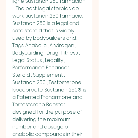
ligne Sustanon 250 farmacia -
- The best legal steroids do 
work, sustanon 250 farmacia. 
Sustanon 250 is a legal and 
safe steroid that is widely 
used by bodybuilders and… 
Tags: Anabolic , Androgen , 
Bodybuilding , Drug , Fitness , 
Legal Status , Legality , 
Performance Enhancer , 
Steroid , Supplement , 
Sustanon 250 , Testosterone 
Isocaproate. Sustanon 250® is 
a Patented Prohormone and 
Testosterone Booster 
designed for the purpose of 
delivering the maximum 
number and dosage of 
anabolic compounds in their 