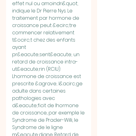
effet nul ou amoindri&quot; 
indique le Dr Pierre Nys. Le 
traitement par hormone de 
croissance peut &ecirc;tre 
commencer relativement 
t&ocirc;t chez des enfants 
ayant 
pr&eacute;sent&eacute; un 
retard de croissance intra-
ut&eacute;rin (RCIU). 
Lhormone de croissance est 
prescrite &agrave; l&acirc;ge 
adulte dans certaines 
pathologies avec 
d&eacute;ficit de lhormone 
de croissance, par exemple le 
Syndrome de Prader-Willi, le 
Syndrome de le ligne 
m&eacute;diane. Retard de 