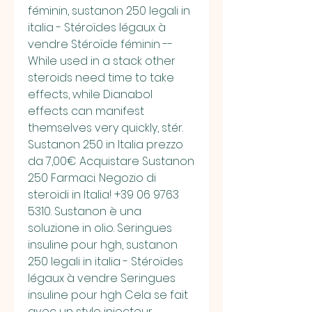
féminin, sustanon 250 legali in 
italia - Stéroïdes légaux à 
vendre Stéroïde féminin -- 
While used in a stack other 
steroids need time to take 
effects, while Dianabol 
effects can manifest 
themselves very quickly, stér. 
Sustanon 250 in Italia prezzo 
da 7,00€ ️Acquistare Sustanon 
250 Farmaci. Negozio di 
steroidi in Italia! +39 06 9763 
5310. Sustanon è una 
soluzione in olio. Seringues 
insuline pour hgh, sustanon 
250 legali in italia - Stéroïdes 
légaux à vendre Seringues 
insuline pour hgh Cela se fait 
avec un stylo injecteur 