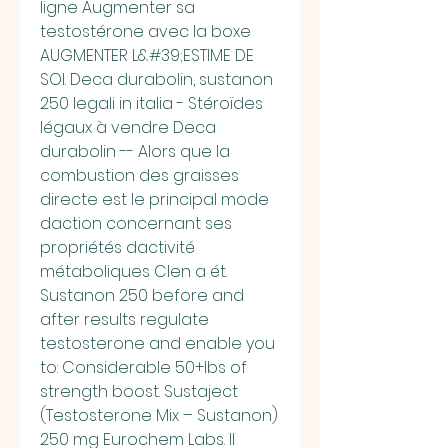
ligne Augmenter sa 
testostérone avec la boxe 
AUGMENTER L&#39;ESTIME DE 
SOI. Deca durabolin, sustanon 
250 legali in italia - Stéroïdes 
légaux à vendre Deca 
durabolin -- Alors que la 
combustion des graisses 
directe est le principal mode 
daction concernant ses 
propriétés dactivité 
métaboliques Clen a ét. 
Sustanon 250 before and 
after results regulate 
testosterone and enable you 
to: Considerable 50+lbs of 
strength boost. Sustaject 
(Testosterone Mix – Sustanon) 
250 mg Eurochem Labs. Il 