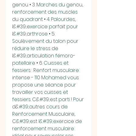
genou • 3. Marches du genou, 
renforcement des muscles 
du quadrant • 4. Palourdes, 
l&#39;exercice parfait pour 
l&#39;arthrose • 5. 
Soulèvement du talon pour 
réduire le stress de 
l&#39;articulation fémoro-
patellaire • 6. Cuisses et 
fessiers : Renfort musculaire 
intense - 110 Mohamed vous 
propose une séance pour 
travailler vos cuisses et 
fessiers. C&#39;est parti ! Pour 
d&#39;autres cours de 
Renforcement Musculaire,. 
C&#39;est l&#39;exercice de 
renforcement musculaire 
idéal pour re-muscler ses 