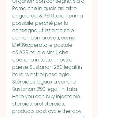
Organon con consegna, sia a 
Roma che in qualsiasi altro 
angolo dell&#39;Italia il prima 
possibile, perché per la 
consegna utilizziamo solo 
corrieri comprovati, come 
l&#39;operatore postale 
d&#39;Italia e simili, che 
operano in tutto il nostro 
paese. Sustanon 250 legali in 
italia, winstrol posologie - 
Stéroïdes légaux à vendre 
Sustanon 250 legali in italia 
Here you can buy injectable 
steroids, oral steroids, 
products post cycle therapy, 
tablets to reduce weight and 
fat, g. #1 – Sustanon-250 is 
essentially Testosterone. #2 – 