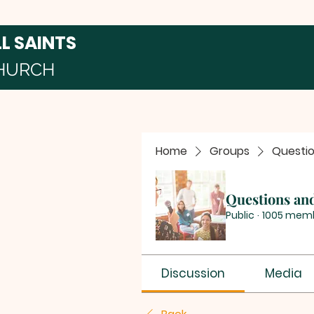
LL SAINTS
HURCH
Home
Groups
Questi
Questions an
Public
·
1005 mem
Discussion
Media