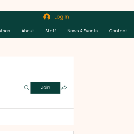
Log In
stries
About
Staff
News & Events
Contact
Join