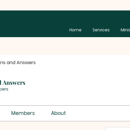
Home
Services
Mini
ons and Answers
d Answers
bers
Members
About