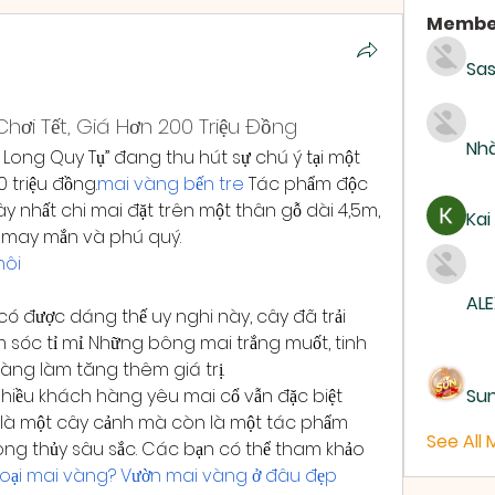
Membe
Sas
Chơi Tết, Giá Hơn 200 Triệu Đồng
Nhà
Long Quy Tụ” đang thu hút sự chú ý tại một 
 triệu đồng.
mai vàng bến tre
 Tác phẩm độc 
y nhất chi mai đặt trên một thân gỗ dài 4,5m, 
Kai
a may mắn và phú quý.
hôi
ALE
ó được dáng thế uy nghi này, cây đã trải 
sóc tỉ mỉ. Những bông mai trắng muốt, tinh 
càng làm tăng thêm giá trị.
iều khách hàng yêu mai cổ vẫn đặc biệt 
Su
 là một cây cảnh mà còn là một tác phẩm 
See All
ng thủy sâu sắc. Các bạn có thể tham khảo 
loại mai vàng? Vườn mai vàng ở đâu đẹp 