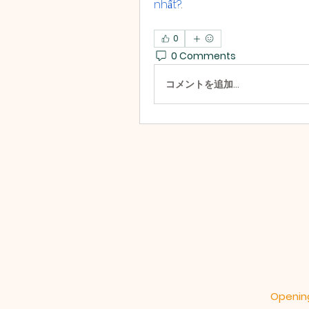
nhất?
.
0
0 Comments
コメントを追加…
Opening