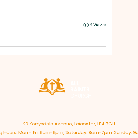
2 Views
ALL
SAINTS
CHURCH
20 Kerrysdale Avenue, Leicester, LE4 7GH
 Hours: Mon - Fri: 8am-8pm,​​ Saturday: 9am-7pm, ​Sunday: