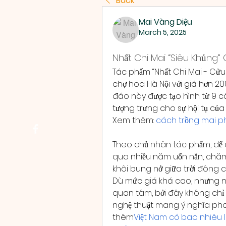
Back
Mai Vàng Diệu
March 5, 2025
Nhất Chi Mai “Siêu Khủng” 
Tác phẩm “Nhất Chi Mai - Cửu 
chợ hoa Hà Nội với giá hơn 200
đáo này được tạo hình từ 9 câ
tượng trưng cho sự hội tụ củ
Xem thêm: 
cách trồng mai p
Theo chủ nhân tác phẩm, để c
qua nhiều năm uốn nắn, chăm 
khôi bung nở giữa trời đông 
Dù mức giá khá cao, nhưng nh
quan tâm, bởi đây không chỉ
nghệ thuật mang ý nghĩa pho
thêm
Việt Nam có bao nhiêu 