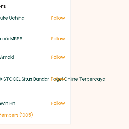
rs
uke Uchiha
Follow
 cái MB66
Follow
 Amald
Follow
XISTOGEL Situs Bandar Togel Online Terpercaya
Follow
nwin Hn
Follow
 Members (1005)