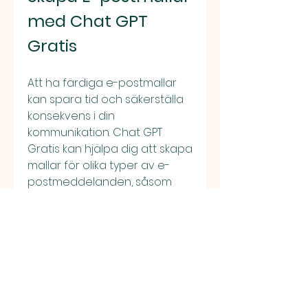
med Chat GPT 
Gratis
Att ha färdiga e-postmallar 
kan spara tid och säkerställa 
konsekvens i din 
kommunikation. Chat GPT 
Gratis kan hjälpa dig att skapa 
mallar för olika typer av e-
postmeddelanden, såsom 
mötesinbjudningar, 
uppföljningar och 
tackmeddelanden.
Exempel:
Be om en mall: "Kan 
du skapa en e-