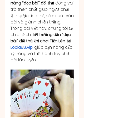
năng “đọc bài” đối thủ
 đóng vai 
trò then chốt giúp người chơi 
lật ngược tình thế, kiểm soát ván 
bài và giành chiến thắng.
Trong bài viết này, chúng tôi sẽ 
chia sẻ chi tiết 
hướng dẫn “đọc 
bài” đối thủ khi chơi Tiến Lên tại 
Locla88.vip
, giúp bạn nâng cấp 
kỹ năng và trở thành tay chơi 
bài lão luyện.