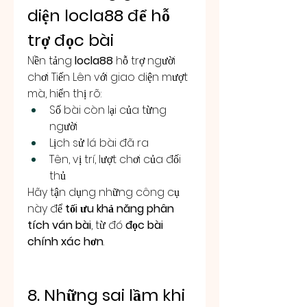
diện locla88 để hỗ 
trợ đọc bài
Nền tảng 
locla88
 hỗ trợ người 
chơi Tiến Lên với giao diện mượt 
mà, hiển thị rõ:
Số bài còn lại của từng 
người
Lịch sử lá bài đã ra
Tên, vị trí, lượt chơi của đối 
thủ
Hãy tận dụng những công cụ 
này để 
tối ưu khả năng phân 
tích ván bài
, từ đó 
đọc bài 
chính xác hơn
.
8. Những sai lầm khi 