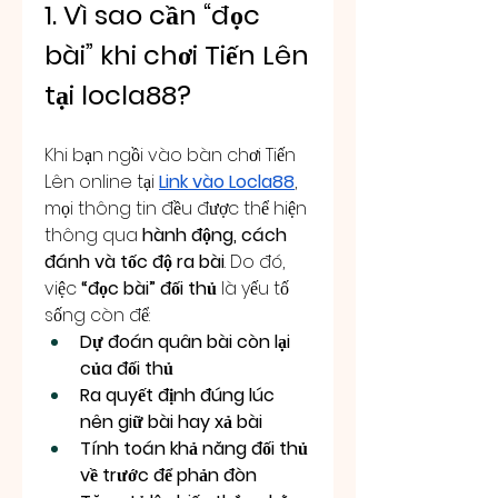
1. Vì sao cần “đọc 
bài” khi chơi Tiến Lên 
tại locla88?
Khi bạn ngồi vào bàn chơi Tiến 
Lên online tại 
Link vào Locla88
, 
mọi thông tin đều được thể hiện 
thông qua 
hành động, cách 
đánh và tốc độ ra bài
. Do đó, 
việc 
“đọc bài” đối thủ
 là yếu tố 
sống còn để:
Dự đoán quân bài còn lại 
của đối thủ
Ra quyết định đúng lúc 
nên giữ bài hay xả bài
Tính toán khả năng đối thủ 
về trước để phản đòn