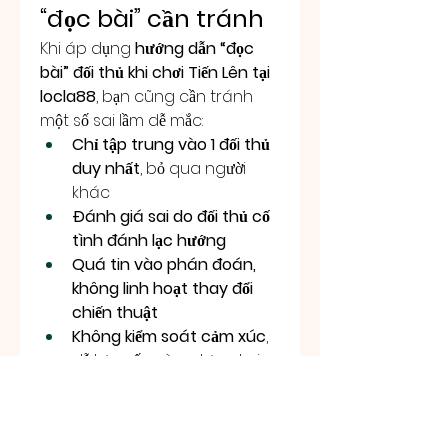
“đọc bài” cần tránh
Khi áp dụng 
hướng dẫn “đọc 
bài” đối thủ khi chơi Tiến Lên tại 
locla88
, bạn cũng cần tránh 
một số sai lầm dễ mắc:
Chỉ tập trung vào 1 đối thủ 
duy nhất
, bỏ qua người 
khác
Đánh giá sai do đối thủ cố 
tình đánh lạc hướng
Quá tin vào phán đoán, 
không linh hoạt thay đổi 
chiến thuật
Không kiểm soát cảm xúc
, 
dễ bị cuốn vào nhịp chơi 
của người khác
Là người chơi thông minh, bạn 
cần giữ đầu óc tỉnh táo để 
ứng 