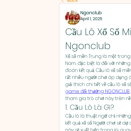
Back
Ngonclub
April 1, 2025
Cầu Lô Xổ Số M
Ngonclub
Xổ số miền Trung là một trong
Nam, đặc biệt là đối với nhữ
đoán kết quả. Cầu lô xổ số mi
rất nhiều người chơi áp dụng để
game đổi thưởng NGONCLUB
tham gia trò chơi này trên nền
1. Cầu Lô Là Gì?
Cầu lô là thuật ngữ chỉ những 
kết quả xổ số. Người chơi sẽ d
này sẽ xuất hiện trong kỳ quay