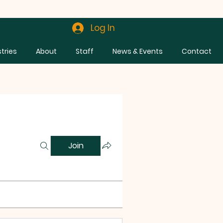
Log In
stries
About
Staff
News & Events
Contact
Join