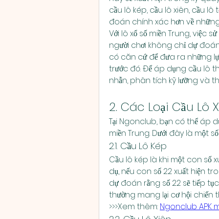
cầu lô kép, cầu lô xiên, cầu lô
đoán chính xác hơn về những c
Với lô xổ số miền Trung, việc s
người chơi không chỉ dự đoá
có căn cứ để đưa ra những lựa
trước đó. Để áp dụng cầu lô th
nhẫn, phân tích kỹ lưỡng và t
2. Các Loại Cầu Lô 
Tại Ngonclub, bạn có thể áp dụ
miền Trung. Dưới đây là một số
2.1. Cầu Lô Kép
Cầu lô kép là khi một con số xuấ
dụ, nếu con số 22 xuất hiện tr
dự đoán rằng số 22 sẽ tiếp tục 
thường mang lại cơ hội chiến 
>>>Xem thêm: 
Ngonclub APK m