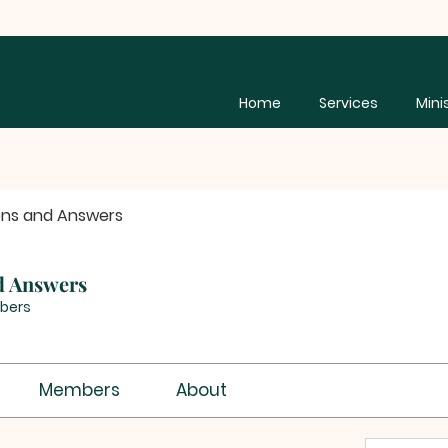
Home
Services
Mini
ons and Answers
d Answers
bers
Members
About