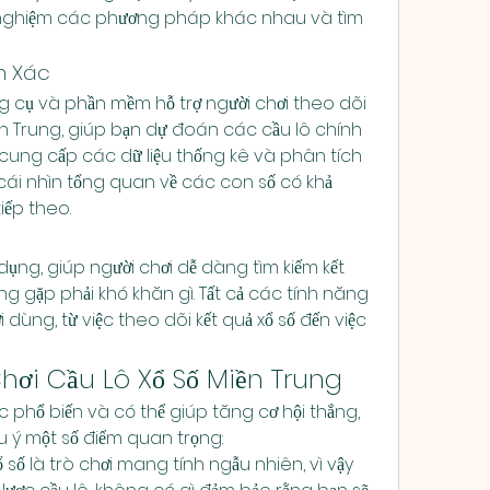
ử nghiệm các phương pháp khác nhau và tìm 
nh Xác
cụ và phần mềm hỗ trợ người chơi theo dõi 
ền Trung, giúp bạn dự đoán các cầu lô chính 
cung cấp các dữ liệu thống kê và phân tích 
 cái nhìn tổng quan về các con số có khả 
iếp theo.
ụng, giúp người chơi dễ dàng tìm kiếm kết 
g gặp phải khó khăn gì. Tất cả các tính năng 
dùng, từ việc theo dõi kết quả xổ số đến việc 
Chơi Cầu Lô Xổ Số Miền Trung
c phổ biến và có thể giúp tăng cơ hội thắng, 
u ý một số điểm quan trọng:
số là trò chơi mang tính ngẫu nhiên, vì vậy 