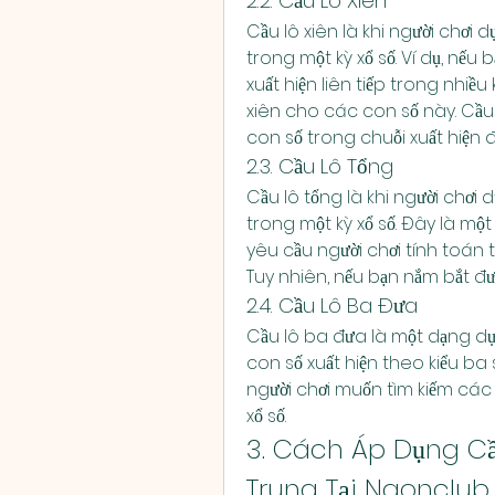
2.2. Cầu Lô Xiên
Cầu lô xiên là khi người chơi 
trong một kỳ xổ số. Ví dụ, nếu 
xuất hiện liên tiếp trong nhiều
xiên cho các con số này. Cầu l
con số trong chuỗi xuất hiện
2.3. Cầu Lô Tổng
Cầu lô tổng là khi người chơi 
trong một kỳ xổ số. Đây là m
yêu cầu người chơi tính toán t
Tuy nhiên, nếu bạn nắm bắt đượ
2.4. Cầu Lô Ba Đưa
Cầu lô ba đưa là một dạng dự 
con số xuất hiện theo kiểu ba 
người chơi muốn tìm kiếm các c
xổ số.
3. Cách Áp Dụng Cầu
Trung Tại Ngonclub