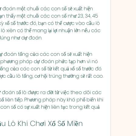
dự đoán một chuỗi các con số sẽ xuất hiện 
bạn thấy một chuỗi các con số như 23, 34, 45 
 kỳ xổ số trước đó, bạn có thể cược vào cầu lô 
ô xiên có thể mang lại lợi nhuận lớn nếu các 
 đúng như dự đoán.
dự đoán tổng của các con số sẽ xuất hiện 
ột phương pháp dự đoán phức tạp hơn vì nó 
ổng của các con số từ kết quả xổ số trước đó. 
c cầu lô tổng, cơ hội trúng thưởng sẽ rất cao.
đoán số lô được ra đời từ việc theo dõi các 
số liên tiếp. Phương pháp này khá phổ biến khi 
on số có sự xuất hiện liên tục trong kết quả 
 Lô Khi Chơi Xổ Số Miền 