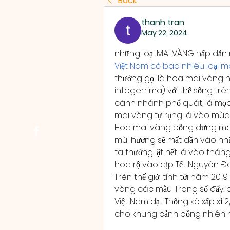
Back
thanh tran
May 22, 2024
những loại MAI VÀNG hấp dẫn n
Việt Nam có bao nhiêu loại 
thường gọi là hoa mai vàng 
integerrima) với thể sống trên 
cành nhánh phổ quát, lá mọc 
mai vàng tự rụng lá vào mù
Hoa mai vàng bỗng dưng man
mùi hương sẽ mất dần vào nhữn
ta thường lặt hết lá vào tháng
hoa rộ vào dịp Tết Nguyên Đá
Trên thế giới tính tới năm 201
vàng các mẫu. Trong số đấy, c
Việt Nam đạt Thống kê xấp xỉ 2
cho khung cảnh bỗng nhiên rấ