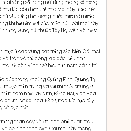
oại mai vàng số trong núi rừng mang số lượng 
ở hữu lúc còn hơn thế nữa. Mai này mọc trên 
chủ yếu bằng hơi sương, nước mưa và nước 
g khí hậu ẩm ướt của miền núi. Loài mai này 
ại những vùng núi thuộc Tây Nguyên và nước 
n mọc ở các vùng cát trắng sắp biển. Cái mai 
và tròn và trổ bông lác đác. Nếu như 
 mai sẻ, còn ví như sở hữu hơn năm cánh thì 
ức giấc trong khoảng Quảng Bình, Quảng Trị 
thuộc miền trung và với khi thấy chúng ở 
miền nam như Tây Ninh, Đồng Nai, Biên Hòa. 
chùm, rất sai hoa. Tết tới, hoa tấp nập đầy 
g rất đẹp mắt.
hưng thân cây rất lớn, hoa phổ quát màu 
 và có hình răng cưa. Cái mai này mang 