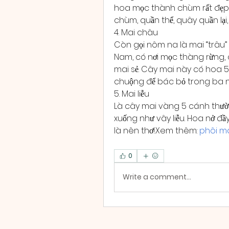
hoa mọc thành chùm rất đẹp n
chùm, quần thể, quây quần lại,
4. Mai châu
Còn gọi nôm na là mai “trâu” 
Nam, có nơi mọc thàng rừng, c
mai sẻ. Cây mai này có hoa 5 
chuộng để bác bỏ trong ba n
5. Mai liễu
Là cây mai vàng 5 cánh thườn
xuống như vây liễu. Hoa nở đầ
là nên thơ!.Xem thêm: 
phôi ma
0
Write a comment...