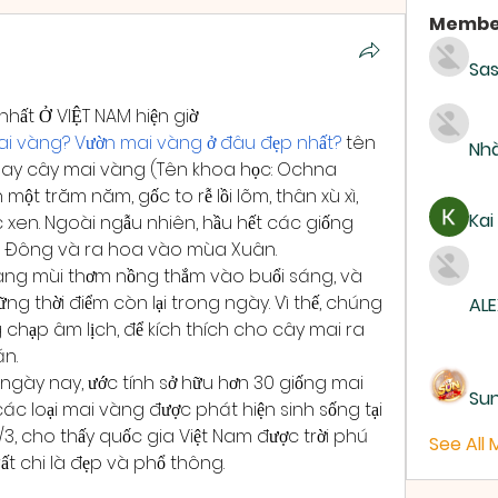
Membe
Sas
hất Ở VIỆT NAM hiện giờ
mai vàng? Vườn mai vàng ở đâu đẹp nhất?
 tên 
Nhà
hay cây mai vàng (Tên khoa học: Ochna 
một trăm năm, gốc to rễ lồi lõm, thân xù xì, 
Kai
xen. Ngoài ngẫu nhiên, hầu hết các giống 
a Đông và ra hoa vào mùa Xuân.
g mùi thơm nồng thắm vào buổi sáng, và 
g thời điểm còn lại trong ngày. Vì thế, chúng 
ALE
 chạp âm lịch, để kích thích cho cây mai ra 
n.
9 ngày nay, ước tính sở hữu hơn 30 giống mai 
Su
ác loại mai vàng được phát hiện sinh sống tại 
/3, cho thấy quốc gia Việt Nam được trời phú 
See All
t chi là đẹp và phổ thông.