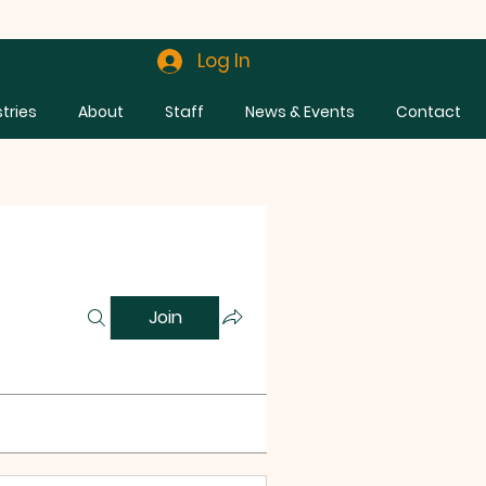
Log In
stries
About
Staff
News & Events
Contact
Join