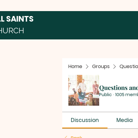
LL SAINTS
HURCH
Home
Groups
Questi
Questions an
Public
·
1005 mem
Discussion
Media