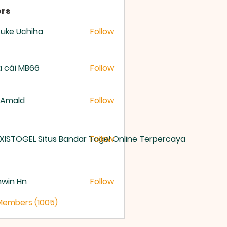
rs
uke Uchiha
Follow
 cái MB66
Follow
 Amald
Follow
XISTOGEL Situs Bandar Togel Online Terpercaya
Follow
nwin Hn
Follow
 Members (1005)