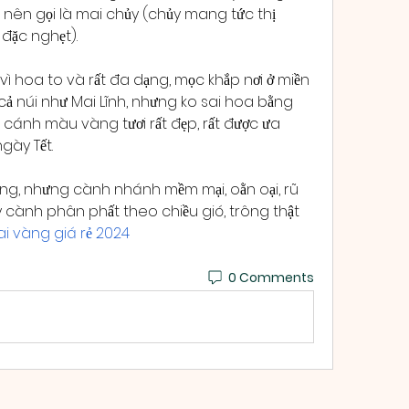
ên gọi là mai chủy (chủy mang tức thị 
 đặc nghẹt).
vì hoa to và rất đa dạng, mọc khắp nơi ở miền 
ả núi như Mai Lĩnh, nhưng ko sai hoa bằng 
cánh màu vàng tươi rất đẹp, rất được ưa 
gày Tết.
g, nhưng cành nhánh mềm mại, oằn oại, rũ 
y cành phân phất theo chiều gió, trông thật 
i vàng giá rẻ 2024
0 Comments