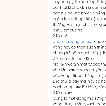
Hay còn gọi là mai rừng, là l
cánh từ 12 cho đến 18 cánh, s
các núi đá khô khốc và sống 
ngầm trong lòng đất cộng man
thường xuất hiện phổ thông t
bạn Campuchia.
2. Mai sẻ
phôi mai vàng bonsai
 chuyê
vàng này có thân suôn thẳng 
chúng trổ năm cánh thì gọi là
đúng là mẫu mai động.
Mai sẻ mọc tản mát từ các th
vào tận những vùng duyên hải 
các vùng đồi cát trắng thuộc 
Đặc thù là cây mai này có hoa 
cành, vàng tươi, lấp lánh, trôn
3. Mai chủy
Cũng là một dòng mai rừng n
vàng đậm, lá rộng, xanh bóng