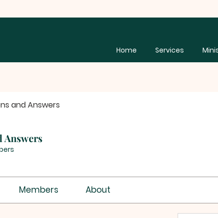
Home
Services
Mini
ons and Answers
d Answers
bers
Members
About