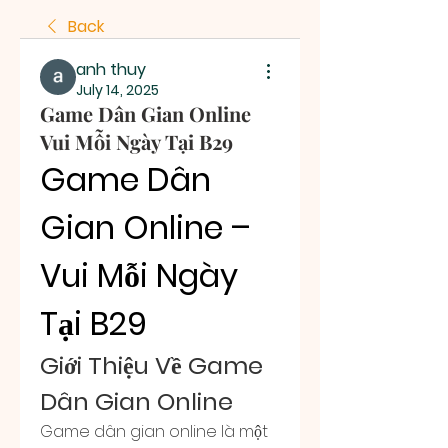
Back
anh thuy
July 14, 2025
Game Dân Gian Online
Vui Mỗi Ngày Tại B29
Game Dân 
Gian Online – 
Vui Mỗi Ngày 
Tại B29
Giới Thiệu Về Game 
Dân Gian Online
Game dân gian online là một 