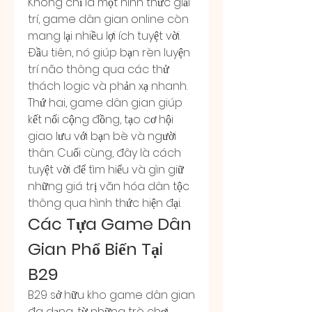
Không chỉ là một hình thức giải 
trí, game dân gian online còn 
mang lại nhiều lợi ích tuyệt vời. 
Đầu tiên, nó giúp bạn rèn luyện 
trí não thông qua các thử 
thách logic và phản xạ nhanh. 
Thứ hai, game dân gian giúp 
kết nối cộng đồng, tạo cơ hội 
giao lưu với bạn bè và người 
thân. Cuối cùng, đây là cách 
tuyệt vời để tìm hiểu và gìn giữ 
những giá trị văn hóa dân tộc 
thông qua hình thức hiện đại.
Các Tựa Game Dân 
Gian Phổ Biến Tại 
B29
B29 sở hữu kho game dân gian 
đa dạng, từ những trò chơi 