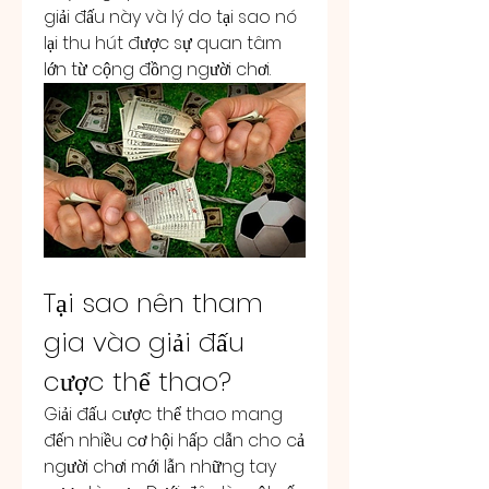
giải đấu này và lý do tại sao nó 
lại thu hút được sự quan tâm 
lớn từ cộng đồng người chơi.
Tại sao nên tham 
gia vào giải đấu 
cược thể thao?
Giải đấu cược thể thao mang 
đến nhiều cơ hội hấp dẫn cho cả 
người chơi mới lẫn những tay 