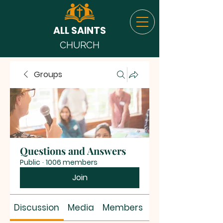
ALL SAINTS
CHURCH
Groups
Questions and Answers
Public
·
1006 members
Join
Discussion
Media
Members
About