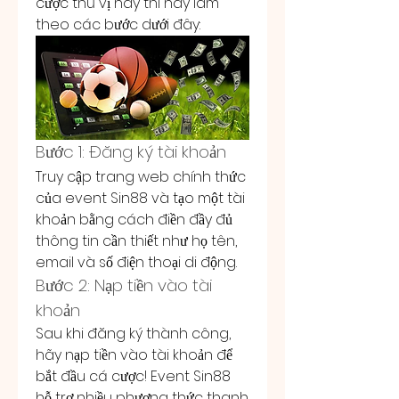
cược thú vị này thì hãy làm 
theo các bước dưới đây:
Bước 1: Đăng ký tài khoản
Truy cập trang web chính thức 
của event Sin88 và tạo một tài 
khoản bằng cách điền đầy đủ 
thông tin cần thiết như họ tên, 
email và số điện thoại di động.
Bước 2: Nạp tiền vào tài 
khoản
Sau khi đăng ký thành công, 
hãy nạp tiền vào tài khoản để 
bắt đầu cá cược! Event Sin88 
hỗ trợ nhiều phương thức thanh 