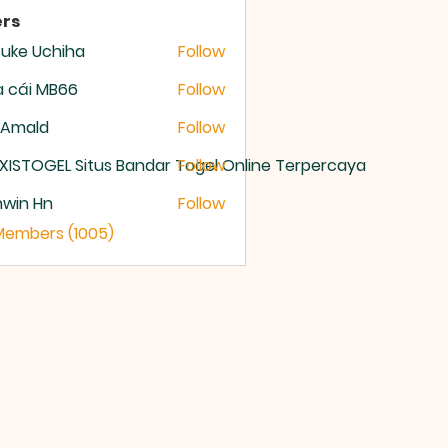
rs
uke Uchiha
Follow
 cái MB66
Follow
 Amald
Follow
XISTOGEL Situs Bandar Togel Online Terpercaya
Follow
nwin Hn
Follow
 Members (1005)