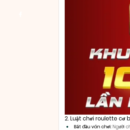
2. Luật chơi roulette cơ 
Bắt đầu ván chơi:
 Người c