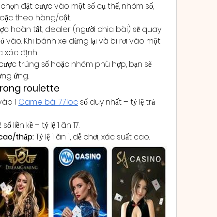
chọn đặt cược vào một số cụ thể, nhóm số, 
hoặc theo hàng/cột.
ược hoàn tất, dealer (người chia bài) sẽ quay 
 vào. Khi bánh xe dừng lại và bi rơi vào một 
c xác định.
 cược trúng số hoặc nhóm phù hợp, bạn sẽ 
ơng ứng.
trong roulette
vào 1 
Game bài 77loc
 số duy nhất – tỷ lệ trả 
số liền kề – tỷ lệ 1 ăn 17.
cao/thấp:
 Tỷ lệ 1 ăn 1, dễ chơi, xác suất cao.