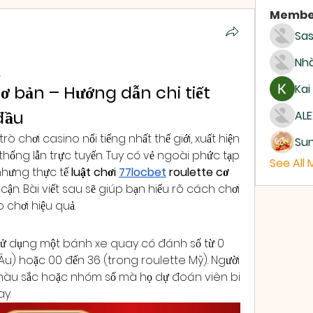
Membe
Sas
Nhà
n
ơ bản – Hướng dẫn chi tiết 
Kai
đầu
ALE
 chơi casino nổi tiếng nhất thế giới, xuất hiện 
Su
thống lẫn trực tuyến. Tuy có vẻ ngoài phức tạp 
See All
nhưng thực tế 
luật chơi 
77locbet
 roulette cơ 
 cận. Bài viết sau sẽ giúp bạn hiểu rõ cách chơi 
 chơi hiệu quả.
 sử dụng một bánh xe quay có đánh số từ 0 
u) hoặc 00 đến 36 (trong roulette Mỹ). Người 
 màu sắc hoặc nhóm số mà họ dự đoán viên bi 
ay.