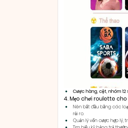
Cược hàng, cột, nhóm 12 
4. Mẹo chơi roulette cho
Nên bắt đầu bằng các loạ
rủi ro.
Quản lý vốn cược hợp lý, t
Tìm hiểu kỹ bảng trả thưởn