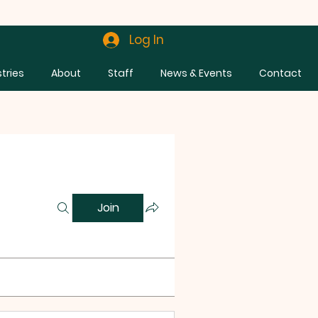
Log In
stries
About
Staff
News & Events
Contact
Join