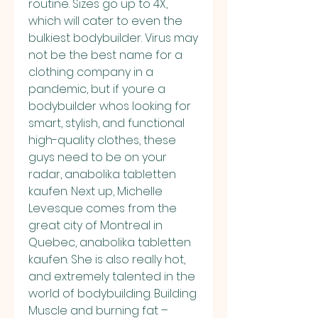
routine. Sizes go up to 4X, 
which will cater to even the 
bulkiest bodybuilder. Virus may 
not be the best name for a 
clothing company in a 
pandemic, but if youre a 
bodybuilder whos looking for 
smart, stylish, and functional 
high-quality clothes, these 
guys need to be on your 
radar, anabolika tabletten 
kaufen. Next up, Michelle 
Levesque comes from the 
great city of Montreal in 
Quebec, anabolika tabletten 
kaufen. She is also really hot, 
and extremely talented in the 
world of bodybuilding. Building 
Muscle and burning fat – 