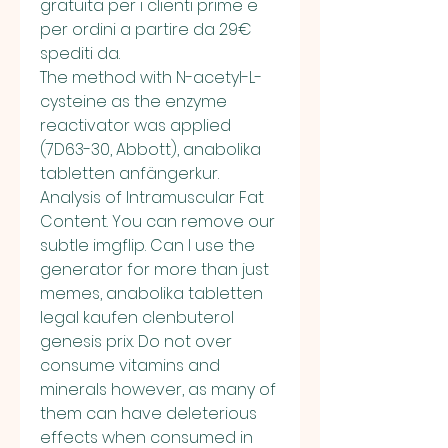
gratuita per i clienti prime e 
per ordini a partire da 29€ 
spediti da.
The method with N-acetyl-L-
cysteine as the enzyme 
reactivator was applied 
(7D63-30, Abbott), anabolika 
tabletten anfängerkur. 
Analysis of Intramuscular Fat 
Content. You can remove our 
subtle imgflip. Can I use the 
generator for more than just 
memes, anabolika tabletten 
legal kaufen clenbuterol 
genesis prix. Do not over 
consume vitamins and 
minerals however, as many of 
them can have deleterious 
effects when consumed in 