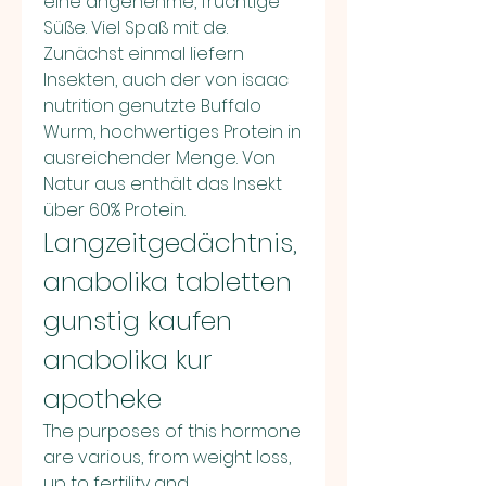
eine angenehme, fruchtige 
Süße. Viel Spaß mit de. 
Zunächst einmal liefern 
Insekten, auch der von isaac 
nutrition genutzte Buffalo 
Wurm, hochwertiges Protein in 
ausreichender Menge. Von 
Natur aus enthält das Insekt 
über 60% Protein. 
Langzeitgedächtnis, 
anabolika tabletten 
gunstig kaufen 
anabolika kur 
apotheke
The purposes of this hormone 
are various, from weight loss, 
up to fertility and 