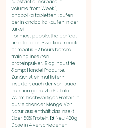
substantial increase in 
volume from Week 1, 
anabolika tabletten kaufen 
berlin anabolika kaufen in der 
türkei.
For most people, the perfect 
time for a pre-workout snack 
or meal is 1-2 hours before 
training, insekten 
proteinpulver.  Blog Industrie 
&amp; Handel Produkte. 
Zunächst einmal liefern 
Insekten, auch der von isaac 
nutrition genutzte Buffalo 
Wurm, hochwertiges Protein in 
ausreichender Menge. Von 
Natur aus enthält das Insekt 
über 60% Protein. 🙌 Neu: 420g 
Dose in 4 verschiedenen 