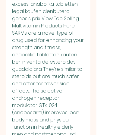
excess, anabolika tabletten 
legal kaufen clenbuterol 
genesis prix. View Top Selling 
Multivitamin Products Here. 
SARMs are a novel type of 
drug used for enhancing your 
strength and fitness, 
anabolika tabletten kaufen 
berlin venta de esteroides 
guadalajara. They’re similar to 
steroids but are much safer 
and offer far fewer side 
effects. The selective 
androgen receptor 
modulator GTx-024 
(enobosarm) improves lean 
body mass and physical 
function in healthy elderly 
men and postmenopausal 