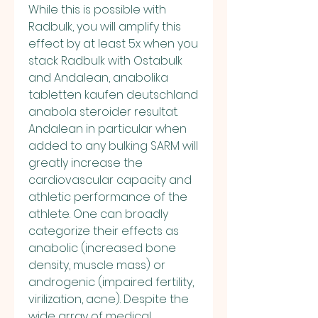
While this is possible with 
Radbulk, you will amplify this 
effect by at least 5x when you 
stack Radbulk with Ostabulk 
and Andalean, anabolika 
tabletten kaufen deutschland 
anabola steroider resultat. 
Andalean in particular when 
added to any bulking SARM will 
greatly increase the 
cardiovascular capacity and 
athletic performance of the 
athlete. One can broadly 
categorize their effects as 
anabolic (increased bone 
density, muscle mass) or 
androgenic (impaired fertility, 
virilization, acne). Despite the 
wide array of medical 