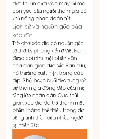
đơn thuần dựa vào may rủi mà 
còn yêu cầu người tham gia có 
khả năng phán đoán tốt.
Lịch sử và nguồn gốc của 
xóc đĩa
Trò chơi xóc đĩa có nguồn gốc 
từ thời kỳ phong kiến ở Việt Nam, 
được coi như một phần văn 
hóa dân gian đặc sắc. Ban đầu, 
nó thường xuất hiện trong các 
dịp lễ hội hoặc buổi tiệc tùng với 
sự tham gia đông đảo của mọi 
tầng lớp nhân dân. Qua thời 
gian, xóc đĩa đã trở thành một 
phần không thể thiếu trong đời 
sống tinh thần của nhiều người 
tại miền Bắc.