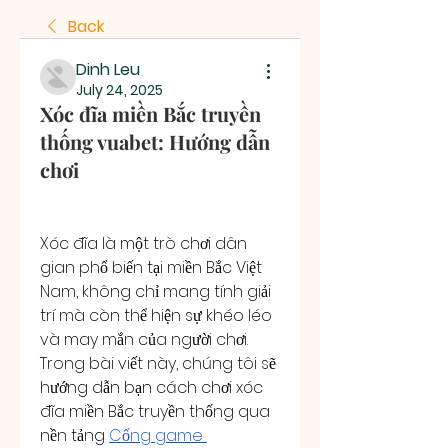
Back
Dinh Leu
July 24, 2025
Xóc đĩa miền Bắc truyền
thống vuabet: Hướng dẫn
chơi
Xóc đĩa là một trò chơi dân 
gian phổ biến tại miền Bắc Việt 
Nam, không chỉ mang tính giải 
trí mà còn thể hiện sự khéo léo 
và may mắn của người chơi. 
Trong bài viết này, chúng tôi sẽ 
hướng dẫn bạn cách chơi xóc 
đĩa miền Bắc truyền thống qua 
nền tảng 
Cổng game 