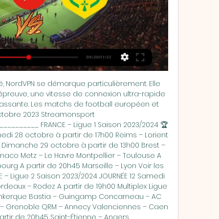
medi 28 octobre à partir de 13h00 Bundesliga 2 Konferenz Hertha Berlin – Paderborn Schalke 04 – Hanovre St. Pauli – Karlsruher A partir de 20h30 Kaiserslautern – Hambourg SV – Dimanche 29 octobre à partir de 13h30 Holstein Kiel – Nurnberg Magdeburg – Elversberg Wehen – Rostock Coupe d’Allemagne – DFB Pokal 32èmes de Finale PAYS-BAS – Eredivisie Saison 2022/2023 JOURNÉE 20 Samedi 28 octobre à partir de 18h45 Heerenveen – Heracles A partir de 20h00 Almere City – G. A. Eagles Sparta Rotterdam – Waalwijk Sittard – Utrecht Dimanche 29 octobre à partir de 12h15 Twente – Feyenoord A partir de 14h30 FC Volendam – Excelsior PSV – Ajax A partir de 16h45 Alkmaar – Nijmegen Coupe des Pays Bas BELGIQUE – Jupiter Pro League Saison 2023/2024 Samedi 28 octobre à partir de 16h00 Malines – Cercle Bruges A partir de 18h15 Eupen – Charleroi Anderlecht – Louvain Club Brugge – Antwerp Westerlo – Royale Union SG La Gantoise – Standard Liège A partir de 19h15 Courtrai – Genk _____________________________________ PORTUGAL – La Liga BWIN Saison 2023/2024 Samedi 28 octobre à partir de 16h30 Portimonense – Estoril Benfica – Casa Pia Guimaraes – Chaves A partir de 21h30 Gil Vicente – Braga Dimanche 29 octobre à partir de 16h30 Rio Ave – Farense Estrela – Famalicao Vizela – FC Porto Lundi 30 octobre à partir de 21h15 Boavista – Sporting TURQUIE – Super Lig Saison 2023/2024 Alanyaspor – Sivasspor Adana Demirspor – Konyaspor Rizespor – Galatasaray Karagumruk – Trabzonspor A partir de 17h00 Ankaragucu – Samsunspor Antalyaspor – Basaksehir Pendikspor – Fenerbahce Lundi 30 octobre à partir de 18h00 Besiktas – Gaziantep MLS – Major League Soccer Huitièmes de Finale Samedi 28 octobre à partir de 23h00 Philadelphia Union – New England Revolution Dimanche 29 octobre à partir de 02h00 Los Angeles FC – Vancouver Whitecaps A partir de 23h00 Houston Dynamo – Real Salt Lake Saudi Professional League (Roshn Saudi League) Al Feiha – Al-Nassr LIGUE DES CHAMPIONS 2023/2024 Phases de groupe – Journée 3 Voir les matchs sur RMC Sport Ligue Europa 2023/2024 Phase de Groupes – Journée 4 Ligue Europa Conférence 2023/2024 Phase de groupes – Journée 4 LIGUE DES JEUNES DE L’UEFA – UEFA Youth League JOURNÉE 2 Ligue des Champions Féminine 2023/2024 UEFA Euro 2024 – Allemagne Qualifications JOURNÉE 8 ________________________________________ LIGUE DES NATIONS UEFA Copa Libertadores Finale Samedi 4 novembre à 21h00 Boca Juniors (Arg) – Fluminense (Bra) Copa Sudamericana Samedi 28 octobre à partir de 22h00 Fortaleza (Bra) – LDU Quito (Ecu) Ligue des Champions CAF 2023/2024 Coupe de la confédération CAF 2023/2024 Afrique – CAN JOURNÉE 6 MATCHS AMICAUX Les autres évènements sportifs sur Streamonsport Si vous n’êtes pas fan de foot, vous pouvez suivre d’autres évènements sportifs. 

Comment ça marche Streamonsport? Le fonctionnement du site streamonsport est on ne peut plus simple. Son interface permet d’avoir rapidement un coup d’œil sur les sports les plus populaires qui ont une catégorie dédiée. Football, Basket, Rugby, Formule 1, Hand, Tennis et Moto. On a également une section Radio qui regroupe 8 stations telles que Skyrock, RMC, France Bleu… Ensuite, la partie Sport TV regroupe l’ensemble des évènements sportifs retransmis en direct avec la chaîne correspondante. 

Ensuite, pour lancer la lecture, cliquez sur Play1 en haut à gauche. Si Play1 ne fonctionne pas, essayez les autres liens avec les drapeaux et les numéros (2, 3, 4…). Si vous souhaitez avoir le son, un bouton “CLICK HERE TO UNMUTE” vous invite à cliquer. Cela dit, si vous faites un simple clic, une fenêtre publicitaire s’ouvre dans un nouvel onglet. Pour activer le son et au passage passez en plein écran et avoir accès à la barre sonore, il faut faire un double clic rapide sur “CLICK HERE TO UNMUTE“. 

RMC Sport | Foot en Direct & Streaming NANTES. LENS NANTES. 00. JRS. 00. 18. HRS. 00. 59. MIN. 00. 54. SEC. 00. Logo emission. SAM Les TV connectées Samsung, Smart TV LG, Android TV ( Nvidia Shield) ...

Match Nantes Lens Aujourd'hui : TV, Streaming et Heure Match Nantes Lens Aujourd'hui : Chaîne TV, Dernières confrontations, classement...

Regarder le tennis avec, la Formule 1, le Moto GP, le championnat TOP14 de Rugby, les grands évènements tennis, ou encore les matchs de basket de la NBA ou de football américain NFL! Il y en a en général pour tous les goûts. Voici ci-dessous les évènements sportifs du jour à suivre en direct. Tennis – Coupe Davis Formule 1 – Grand Prix F1 du Mexique Samedi 28 octobre à partir de 00h00 Essais Libres 2 A partir de 19h30 Essais Libre 3 Dimanche 29 octobre à partir de 21h00 La Course Grand Prix F1 du Mexique Streaming MotoGP – Grand Prix Buriram (Thaïlande) Vendredi 27 octobre à partir de 10h00 Course Sprint Basketball – EuroLigue JOURNÉE 5 Vendredi 27 octobre à partir de 19h00 Zalgiris Kaunas – Valence Lyon-Villeurbanne – Virtus Bologna A partir de 20h15 Panathinaikos – Baskonia Bayern – Fenerbahce Basketball – NBA Pré Saison Dimanche 29 octobre à partir de 01h00 Detroit Pistons – Chicago Bulls New Orleans Pelicans – New York Knicks Washington Wizards – Memphis Grizzlies A partir de 01h30 Cleveland Cavaliers – Indiana Pacers Toronto Raptors – Philadelphia 76ers A partir de 02h00 Minnesota Timberwolves – Miami Heat A partir de 03h00 Phoenix Suns – Utah Jazz Dimanche 29 octobre à partir de 20h30 Oklahoma City Thunder – Denver Nuggets Lundi 30 octobre à partir de 00h00 Houston Rockets – Golden State Warriors Milwaukee Bucks – Atlanta Hawks A partir de 00h30 Philadelphia 76ers – Portland Trail Blazers Los Angeles Clippers – San Antonio Spurs Sacramento Kings – Los Angeles Lakers Football Américain – NFL JOURNÉE 7 Coupe du Monde de Rugby – France 2023 Samedi 28 octobre à partir de 21h00 Nouvelle-Zélande – Afrique du Sud Tournoi des 6 Nations 2024 Rugby Test Match European Rugby Champions Cup Challenge Cup Rugby TOP 14 JOURNÉE 4 Aviron Bayonnais – Stade Français A partir de 16h05 Lyon OU – ASM Clermont Montpellier – Racing 92 RC Toulon – Oyonnax Rugby USA Perpignan – Section Paloise A partir de 18h10 Stade Rochelais – Ca