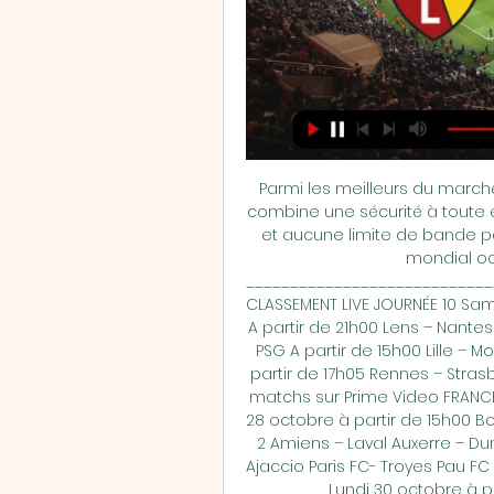
Parmi les meilleurs du marché, NordVPN se démarque particulièrement. Elle combine une sécurité à toute épreuve, une vitesse de connexion ultra-rapide et aucune limite de bande passante. Les matchs de football européen et mondial octobre 2023 Streamonsport ______________________________________ FRANCE – Ligue 1 Saison 2023/2024 🏆CLASSEMENT LIVE JOURNÉE 10 Samedi 28 octobre à partir de 17h00 Reims – Lorient A partir de 21h00 Lens – Nantes Dimanche 29 octobre à partir de 13h00 Brest – PSG A partir de 15h00 Lille – Monaco Metz – Le Havre Montpellier – Toulouse A partir de 17h05 Rennes – Strasbourg A partir de 20h45 Marseille – Lyon Voir les matchs sur Prime Video FRANCE – Ligue 2 Saison 2023/2024 JOURNÉE 12 Samedi 28 octobre à partir de 15h00 Bordeaux – Rodez A partir de 19h00 Multiplex Ligue 2 Amiens – Laval Auxerre – Dunkerque Bastia – Guingamp Concarneau – AC Ajaccio Paris FC- Troyes Pau FC – Grenoble QRM – Annecy Valenciennes – Caen Lundi 30 octobre à partir de 20h45 Saint-Étienne – Angers _______________________________________ NATIONAL JOURNÉE 1 COUPE DE FRANCE – 2023 🏆TABLEAU COMPETITION ANGLETERRE – Premier League Saison 2023/2024 Samedi 28 octobre à partir de 13h30 Chelsea – Brentford A partir de 16h00 Arsenal – Sheffield Utd Bournemouth – Burnley A partir de 18h30 Wolves – Newcastle Dimanche 29 octobre à partir de 14h00 West Ham – Everton Aston Villa – Luton Brighton – Fulham Liverpool – Nottingham A partir de 16h30 🔥Manchester Utd – Manchester City🔥 Angleterre – FA CUP Coupe de la Ligue Anglaise 16èmes de Finale ESPAGNE – La Liga Saison 2023/2024 JOURNÉE 11 Samedi 28 octobre à partir de 14h00 Almeria – Las Palmas A partir de 16h15 🔥Barcelone – Real Madrid – Lien 2🔥 Majorque – Getafe Cadix CF – FC Séville Betis – Osasuna Vallecano – Real Sociedad Ath. 

Après deux succès de suite contre Toulouse et Strasbourg, Les sans et or ont enchaînés avec deux matchs nuls contre Lille et au Havre. Lens doit prendre des points à la maison pour repasser dans la première moitié du classement. ● Blessés: Wuilker Farinez (ligaments croisés du genou), Jimmy Cabot (genou), David Pereira da Costa (cuisse), Ayanda Sishuba (adducteurs) ● Incertain: Wesley Saïd (cuisse) ● Retour: Deiver Machado ⚽️ Après ses victoires sur Strasbourg et Montpellier, le FC Nantes voudra poursuivre sa belle série de quatre victoires en cinq matchs et s’imposer à nouveau au Stade Bollaert-Delelis pour rester au contact des places européennes. 

Streamonsport: voici l'adresse du site qui fonctionne en 2023Regarder les matchs de Ligue des Champions, le championnat de Ligue 1, la Premier League ou d’autres évènements sportifs comme Roland Garros ou la NBA? C’est possible grâce au site Streamonsport. Comment accéder à Streamonsport? Actuellement, la vrai adresse est www. monlive. info. A l’heure ou nous écrivons ces lignes, nous n’avons constaté aucun soucis pour accéder à Streamonsport. Au cas où le site serait indisponible, vous pouvez essayer d’utiliser un Réseau Privé Virtuel (VPN). 

Aussi, il est possible de suivre les score en accédant à l’onglet “Livescore”. Vous l’aurez compris, Streamonfoot se veut être le plus complet possible. Et ça, pour le plaisir des amateurs de sports en tous genres. Il y en a donc vraiment pour tous les goûts. Enfin, aucune inscription n’est requise pour visionner les matchs et autres compétitions. NordVPN toutes les offres CyberghostVPN toutes les offres Atlas VPN toutes les offres PureVPN toutes les offres PrivadoVPN toutes les offres ExpressVPN toutes les offres Surfshark toutes les offres Téléchargez uniquement des fichiers / films libres de droits afin d’être dans la légalité. 

Monchengladbach – Heidenheim Bayern Munich – Darmstadt Stuttgart – Hoffenheim Werder Brême – Union Berlin RB Leipzig – FC Cologne Dimanche 29 octobre à partir de 15h30 Eintracht Francfort – Dortmund A partir de 17h30 Bayer Leverkusen – Fribourg ALLEMAGNE – Bundesliga 2 Saison 2023/2024 Sa