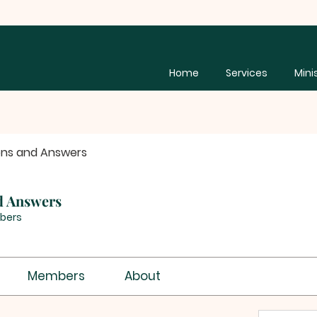
Home
Services
Mini
ons and Answers
d Answers
bers
Members
About