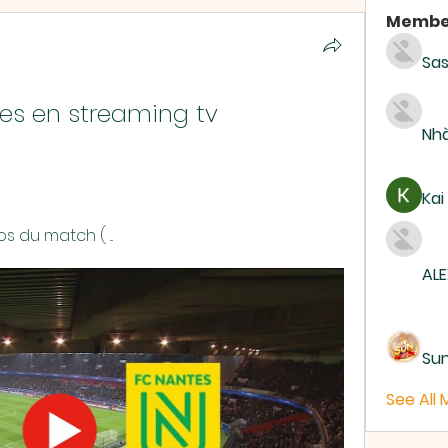
Membe
Sas
es en streaming tv 
Nhà
Kai
s du match ( ...
ALE
Su
See All