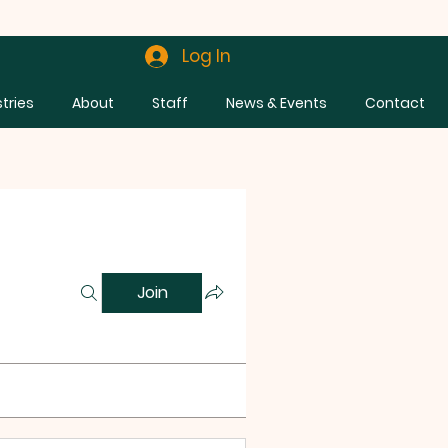
Log In
stries
About
Staff
News & Events
Contact
Join