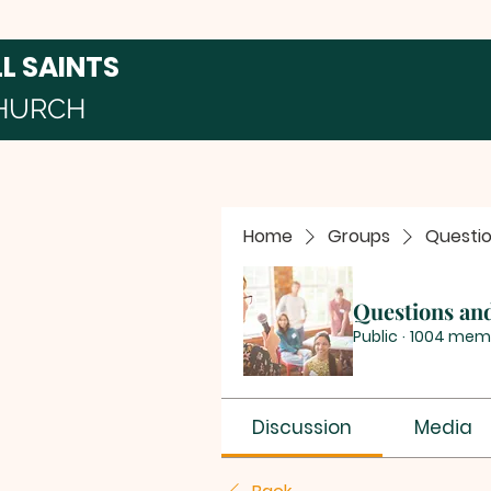
LL SAINTS
HURCH
Home
Groups
Questi
Questions an
Public
·
1004 mem
Discussion
Media