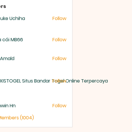
rs
uke Uchiha
Follow
 cái MB66
Follow
 Amald
Follow
XISTOGEL Situs Bandar Togel Online Terpercaya
Follow
nwin Hn
Follow
 Members (1004)