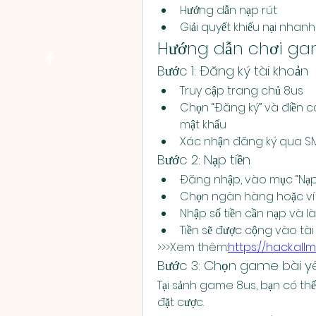
Hướng dẫn nạp rút
Giải quyết khiếu nại nhan
Hướng dẫn chơi ga
Bước 1: Đăng ký tài khoản
Truy cập trang chủ 8us
Chọn “Đăng ký” và điền các 
mật khẩu
Xác nhận đăng ký qua SMS
Bước 2: Nạp tiền
Đăng nhập, vào mục “Nạp 
Chọn ngân hàng hoặc ví 
Nhập số tiền cần nạp và 
Tiền sẽ được cộng vào tà
>>>Xem thêm:
https://hack.all
Bước 3: Chọn game bài y
Tại sảnh game 8us, bạn có thể
đặt cược.