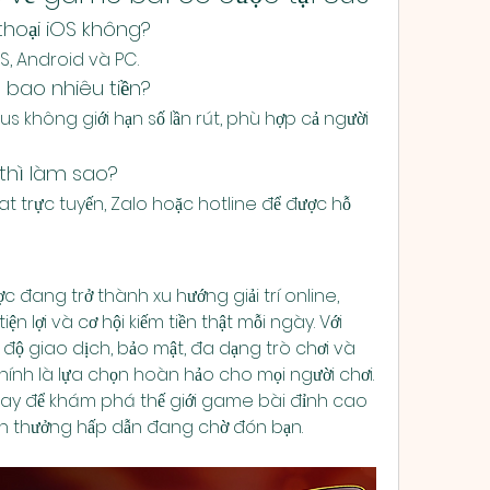
n thoại iOS không?
S, Android và PC.
a bao nhiêu tiền?
 không giới hạn số lần rút, phù hợp cả người 
 thì làm sao?
t trực tuyến, Zalo hoặc hotline để được hỗ 
đang trở thành xu hướng giải trí online, 
iện lợi và cơ hội kiếm tiền thật mỗi ngày. Với 
 độ giao dịch, bảo mật, đa dạng trò chơi và 
ính là lựa chọn hoàn hảo cho mọi người chơi. 
y để khám phá thế giới game bài đỉnh cao 
n thưởng hấp dẫn đang chờ đón bạn.