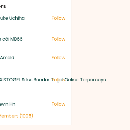
rs
uke Uchiha
Follow
 cái MB66
Follow
 Amald
Follow
XISTOGEL Situs Bandar Togel Online Terpercaya
Follow
nwin Hn
Follow
 Members (1005)