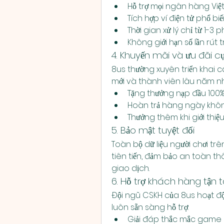
Hỗ trợ mọi ngân hàng Vi
Tích hợp ví điện tử phổ bi
Thời gian xử lý chỉ từ 1-3 
Không giới hạn số lần rút
4. Khuyến mãi và ưu đãi c
8us thường xuyên triển khai c
mới và thành viên lâu năm nh
Tặng thưởng nạp đầu 100
Hoàn trả hàng ngày khôn
Thưởng thêm khi giới thiệ
5. Bảo mật tuyệt đối
Toàn bộ dữ liệu người chơi t
tiên tiến, đảm bảo an toàn thô
giao dịch.
6. Hỗ trợ khách hàng tận
Đội ngũ CSKH của 8us hoạt độn
luôn sẵn sàng hỗ trợ:
Giải đáp thắc mắc game