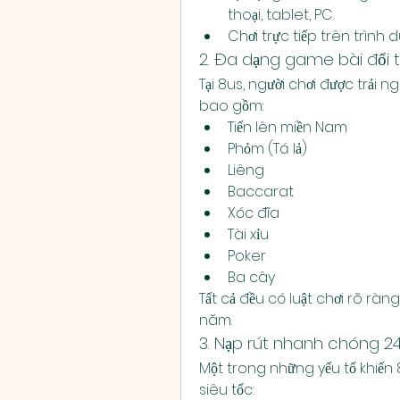
thoại, tablet, PC.
Chơi trực tiếp trên trình 
2. Đa dạng game bài đổi 
Tại 8us, người chơi được trải 
bao gồm:
Tiến lên miền Nam
Phỏm (Tá lả)
Liêng
Baccarat
Xóc đĩa
Tài xỉu
Poker
Ba cây
Tất cả đều có luật chơi rõ ràng
năm.
3. Nạp rút nhanh chóng 24
Một trong những yếu tố khiến
siêu tốc: