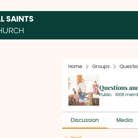
LL SAINTS
HURCH
Home
Groups
Questi
Questions an
Public
·
1005 mem
Discussion
Media