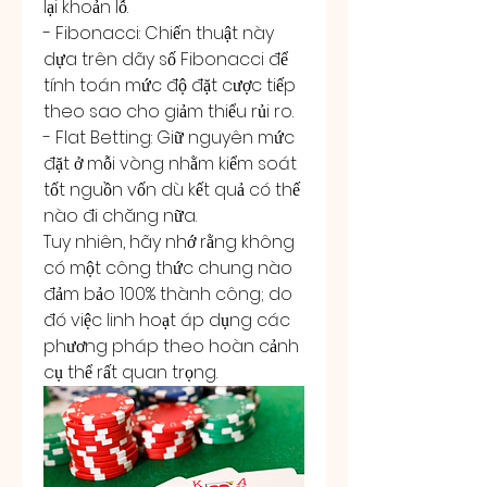
lại khoản lỗ.
- Fibonacci: Chiến thuật này 
dựa trên dãy số Fibonacci để 
tính toán mức độ đặt cược tiếp 
theo sao cho giảm thiểu rủi ro.
- Flat Betting: Giữ nguyên mức 
đặt ở mỗi vòng nhằm kiểm soát 
tốt nguồn vốn dù kết quả có thế 
nào đi chăng nữa.
Tuy nhiên, hãy nhớ rằng không 
có một công thức chung nào 
đảm bảo 100% thành công; do 
đó việc linh hoạt áp dụng các 
phương pháp theo hoàn cảnh 
cụ thể rất quan trọng.