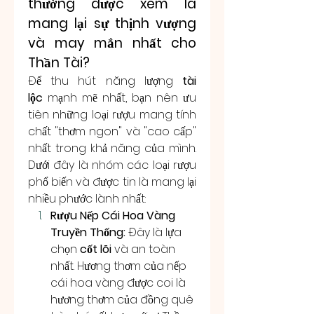
thường được xem là 
mang lại sự thịnh vượng 
và may mắn nhất cho 
Thần Tài?
Để thu hút năng lượng 
tài 
lộc
 mạnh mẽ nhất, bạn nên ưu 
tiên những loại rượu mang tính 
chất "thơm ngon" và "cao cấp" 
nhất trong khả năng của mình. 
Dưới đây là nhóm các loại rượu 
phổ biến và được tin là mang lại 
nhiều phước lành nhất:
Rượu Nếp Cái Hoa Vàng 
Truyền Thống:
 Đây là lựa 
chọn 
cốt lõi
 và an toàn 
nhất. Hương thơm của nếp 
cái hoa vàng được coi là 
hương thơm của đồng quê 