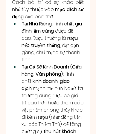
Cách bài trí có sự khác biệt 
nhỏ tùy thuộc vào 
mục đích sử 
dụng
 của bàn thờ:
Tại Nhà Riêng:
 Tính chất 
gia 
đình, ấm cúng
 được đề 
cao. Rượu thường là 
rượu 
nếp truyền thống
, đặt gọn 
gàng, chú trọng sự thanh 
tịnh.
Tại Cơ Sở Kinh Doanh (Cửa 
hàng, Văn phòng):
 Tính 
chất 
kinh doanh, giao 
dịch
 mạnh mẽ hơn. Người ta 
thường dùng rượu có giá 
trị cao hơn hoặc thêm các 
vật phẩm phong thủy khác 
đi kèm rượu (như đồng tiền 
xu, cóc Thiềm Thừ) để tăng 
cường sự 
thu hút khách 