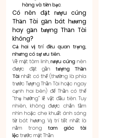
hàng và tiền bạc
.
Có nên đặt rượu cúng 
Thần Tài gần bát hương 
hay gần tượng Thần Tài 
không?
Cả hai vị trí đều quan trọng, 
nhưng có sự ưu tiên.
Về mặt tâm linh, 
rượu cúng
 nên 
được đặt gần 
tượng Thần 
Tài
 nhất có thể (thường là phía 
trước Tượng Thần Tài hoặc ngay 
cạnh hai bên) để Thần có thể 
"thụ hưởng" lễ vật đầu tiên. Tuy 
nhiên, không được chắn tầm 
nhìn hoặc che khuất ánh sáng 
từ bát hương. Vị trí tốt nhất là 
nằm trong 
tam giác tài 
lộc
 trước mặt Thần.