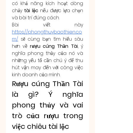
có khả năng kích hoạt dòng 
chảy 
tài lộc
 nếu được lựa chọn 
và bài trí đúng cách.
Bài viết này 
https://phongthuybaothien.co
m/
 sẽ cùng bạn tìm hiểu sâu 
hơn về 
rượu cúng Thần Tài
, ý 
nghĩa phong thủy của nó và 
những yếu tố cần chú ý để thu 
hút vận may đến với công việc 
kinh doanh của mình.
Rượu cúng Thần Tài 
là gì? Ý nghĩa 
phong thủy và vai 
trò của rượu trong 
việc chiêu tài lộc