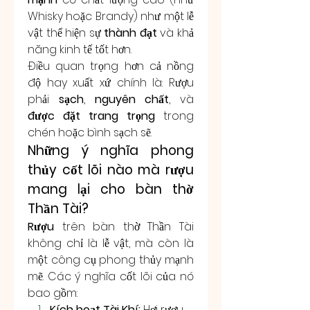
Whisky hoặc Brandy) như một lễ 
vật thể hiện sự 
thành đạt
 và khả 
năng kinh tế tốt hơn.
Điều quan trọng hơn cả nồng 
độ hay xuất xứ chính là: Rượu 
phải 
sạch
, 
nguyên chất
, và 
được đặt trang trọng
 trong 
chén hoặc bình sạch sẽ.
Những ý nghĩa phong 
thủy cốt lõi nào mà rượu 
mang lại cho bàn thờ 
Thần Tài?
Rượu
 trên bàn thờ Thần Tài 
không chỉ là lễ vật, mà còn là 
một công cụ phong thủy mạnh 
mẽ. Các ý nghĩa cốt lõi của nó 
bao gồm:
Kích hoạt Tài Khí:
 Hơi rượu 