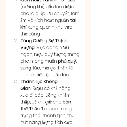
(dương khí) bốc lên được 
cho là giúp lưu chuyển, làm 
ấm và kích hoạt nguồn 
tài 
khí
 xung quanh khu vực 
thờ cúng.
Tăng Cường Sự Thịnh 
Vượng:
 Việc dâng rượu 
ngon, rượu quý tượng trưng 
cho mong muốn 
phú quý, 
sung túc
, mời gọi Thần Tài 
ban phước lộc dồi dào.
Thanh Lọc Không 
Gian:
 Rượu có khả năng 
xua đi các luồng khí ẩm 
thấp, uế khí, giữ cho 
bàn 
thờ Thần Tài
 luôn trong 
trạng thái thanh tịnh, thu 
hút năng lượng tích cực.