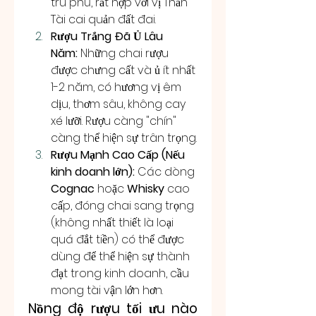
trù phú, rất hợp với vị Thần 
Tài cai quản đất đai.
Rượu Trắng Đã Ủ Lâu 
Năm:
 Những chai rượu 
được chưng cất và ủ ít nhất 
1-2 năm, có hương vị êm 
dịu, thơm sâu, không cay 
xé lưỡi. Rượu càng "chín" 
càng thể hiện sự trân trọng.
Rượu Mạnh Cao Cấp (Nếu 
kinh doanh lớn):
 Các dòng 
Cognac
 hoặc 
Whisky
 cao 
cấp, đóng chai sang trọng 
(không nhất thiết là loại 
quá đắt tiền) có thể được 
dùng để thể hiện sự thành 
đạt trong kinh doanh, cầu 
mong tài vận lớn hơn.
Nồng độ rượu tối ưu nào 