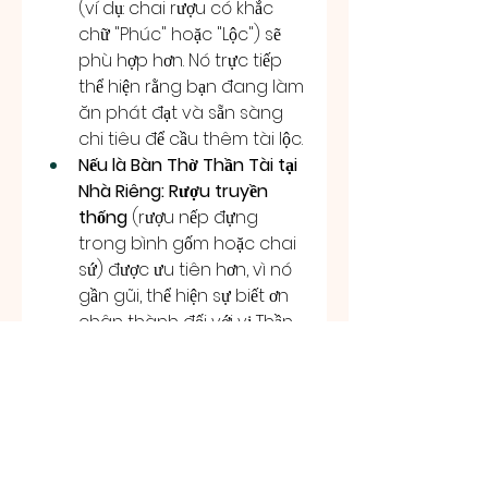
(ví dụ: chai rượu có khắc 
chữ "Phúc" hoặc "Lộc") sẽ 
phù hợp hơn. Nó trực tiếp 
thể hiện rằng bạn đang làm 
ăn phát đạt và sẵn sàng 
chi tiêu để cầu thêm tài lộc.
Nếu là Bàn Thờ Thần Tài tại 
Nhà Riêng:
Rượu truyền 
thống
 (rượu nếp đựng 
trong bình gốm hoặc chai 
sứ) được ưu tiên hơn, vì nó 
gần gũi, thể hiện sự biết ơn 
chân thành đối với vị Thần 
coi giữ sự bình yên và tài 
sản gia đình.
Xử lý rượu cúng 
Thần Tài sau khi 
cúng xong và 