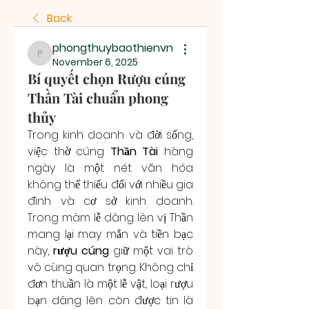
Back
phongthuybaothienvn
phongthuybaothienvn
November 6, 2025
Bí quyết chọn Rượu cúng
Thần Tài chuẩn phong
thủy
Trong kinh doanh và đời sống, 
việc thờ cúng 
Thần Tài
 hàng 
ngày là một nét văn hóa 
không thể thiếu đối với nhiều gia 
đình và cơ sở kinh doanh. 
Trong mâm lễ dâng lên vị Thần 
mang lại may mắn và tiền bạc 
này, 
rượu cúng
 giữ một vai trò 
vô cùng quan trọng. Không chỉ 
đơn thuần là một lễ vật, loại rượu 
bạn dâng lên còn được tin là 