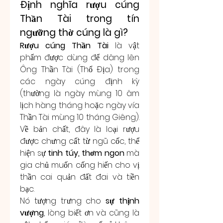
Định nghĩa rượu cúng 
Thần Tài trong tín 
ngưỡng thờ cúng là gì?
Rượu cúng Thần Tài
 là vật 
phẩm được dùng để dâng lên 
Ông Thần Tài (Thổ Địa) trong 
các ngày cúng định kỳ 
(thường là ngày mùng 10 âm 
lịch hàng tháng hoặc ngày vía 
Thần Tài mùng 10 tháng Giêng). 
Về bản chất, đây là loại rượu 
được chưng cất từ ngũ cốc, thể 
hiện sự 
tinh túy, thơm ngon
 mà 
gia chủ muốn cống hiến cho vị 
thần cai quản đất đai và tiền 
bạc.
Nó tượng trưng cho 
sự thịnh 
vượng
, lòng biết ơn và cũng là 