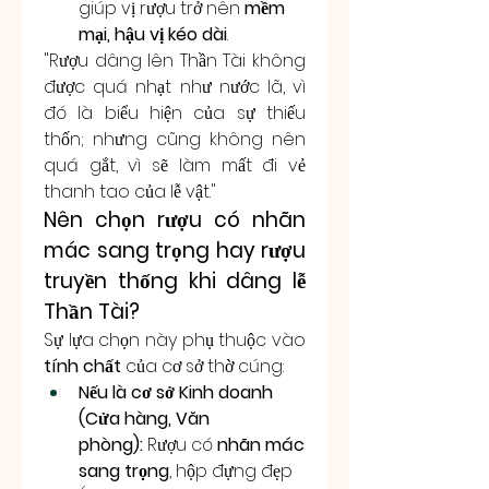
giúp vị rượu trở nên 
mềm 
mại, hậu vị kéo dài
.
"Rượu dâng lên Thần Tài không 
được quá nhạt như nước lã, vì 
đó là biểu hiện của sự thiếu 
thốn; nhưng cũng không nên 
quá gắt, vì sẽ làm mất đi vẻ 
thanh tao của lễ vật."
Nên chọn rượu có nhãn 
mác sang trọng hay rượu 
truyền thống khi dâng lễ 
Thần Tài?
Sự lựa chọn này phụ thuộc vào 
tính chất
 của cơ sở thờ cúng:
Nếu là cơ sở Kinh doanh 
(Cửa hàng, Văn 
phòng):
 Rượu có 
nhãn mác 
sang trọng
, hộp đựng đẹp 