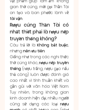
vật phẩm giúp "làm ấm" không 
gian thờ cúng, mời gọi Thần Tài 
an tọa và ban phước lành về 
tài vận
.
Rượu cúng Thần Tài có 
nhất thiết phải là rượu nếp 
truyền thống không?
Câu trả lời là 
Không bắt buộc
, 
nhưng 
nên ưu tiên
.
Giống như trong các nghi thức 
thờ cúng khác, 
rượu nếp truyền 
thống
 (rượu trắng, rượu gạo nấu 
thủ công) luôn được đánh giá 
cao nhất vì tính thuần khiết và 
gần gũi với văn hóa Việt Nam. 
Tuy nhiên, trong không gian 
kinh doanh hiện đại, nhiều người 
cũng sử dụng các loại 
rượu 
mạnh
 có chất lượng cao (như 