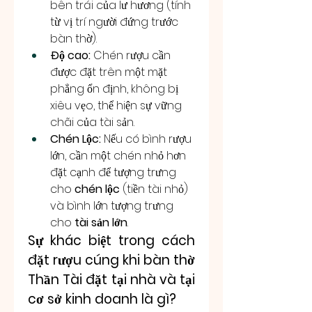
bên trái của lư hương (tính 
từ vị trí người đứng trước 
bàn thờ).
Độ cao:
 Chén rượu cần 
được đặt trên một mặt 
phẳng ổn định, không bị 
xiêu vẹo, thể hiện sự vững 
chãi của tài sản.
Chén Lộc:
 Nếu có bình rượu 
lớn, cần một chén nhỏ hơn 
đặt cạnh để tượng trưng 
cho 
chén lộc
 (tiền tài nhỏ) 
và bình lớn tượng trưng 
cho 
tài sản lớn
.
Sự khác biệt trong cách 
đặt rượu cúng khi bàn thờ 
Thần Tài đặt tại nhà và tại 
cơ sở kinh doanh là gì?