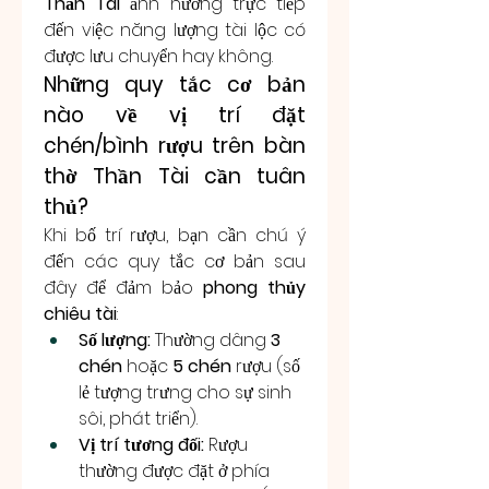
Thần Tài
 ảnh hưởng trực tiếp 
đến việc năng lượng tài lộc có 
được lưu chuyển hay không.
Những quy tắc cơ bản 
nào về vị trí đặt 
chén/bình rượu trên bàn 
thờ Thần Tài cần tuân 
thủ?
Khi bố trí rượu, bạn cần chú ý 
đến các quy tắc cơ bản sau 
đây để đảm bảo 
phong thủy 
chiêu tài
:
Số lượng:
 Thường dâng 
3 
chén
 hoặc 
5 chén
 rượu (số 
lẻ tượng trưng cho sự sinh 
sôi, phát triển).
Vị trí tương đối:
 Rượu 
thường được đặt ở phía 