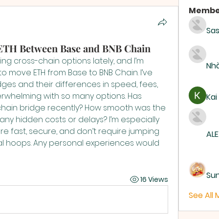
Membe
Sas
 ETH Between Base and BNB Chain
ing cross-chain options lately, and I’m 
Nhà
o move ETH from Base to BNB Chain. I’ve 
ges and their differences in speed, fees, 
overwhelming with so many options. Has 
Kai
chain bridge recently? How smooth was the 
any hidden costs or delays? I’m especially 
are fast, secure, and don’t require jumping 
ALE
l hoops. Any personal experiences would 
Su
16 Views
See All