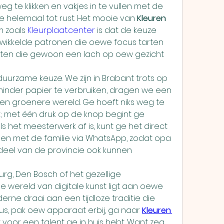
 te klikken en vakjes in te vullen met de 
e helemaal tot rust. Het mooie van 
Kleuren 
 zoals 
Kleurplaat.center
 is dat de keuze 
ewikkelde patronen die oewe focus tarten 
platen die gewoon een lach op oew gezicht 
uurzame keuze. We zijn in Brabant trots op 
inder papier te verbruiken, dragen we een 
 een groenere wereld. Ge hoeft niks weg te 
kt; met één druk op de knop begint ge 
 het meesterwerk af is, kunt ge het direct 
len met de familie via WhatsApp, zodat opa 
eel van de provincie ook kunnen 
burg, Den Bosch of het gezellige 
 wereld van digitale kunst ligt aan oewe 
erne draai aan een tijdloze traditie die 
us, pak oew apparaat erbij, ga naar 
Kleuren 
t voor een talent ge in huis hebt. Want zeg 