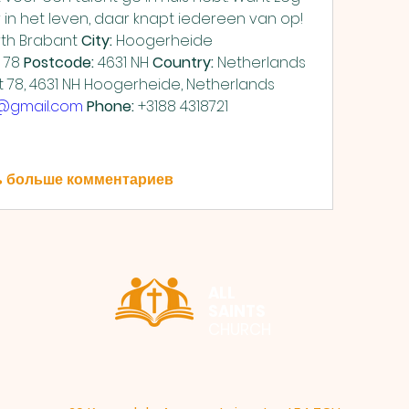
ur in het leven, daar knapt iedereen van op!
rth Brabant 
City:
 Hoogerheide 
 78 
Postcode:
 4631 NH 
Country:
 Netherlands 
 Raadhuisstraat 78, 4631 NH Hoogerheide, Netherlands 
r@gmail.com
Phone:
 +3188 4318721
ь больше комментариев
ALL
SAINTS
CHURCH