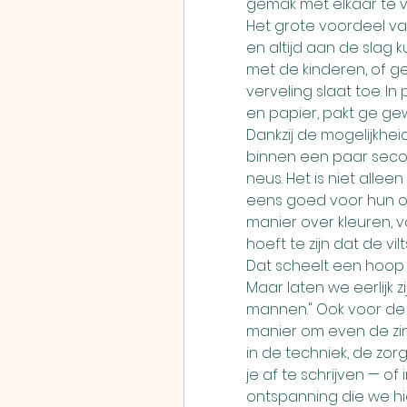
gemak met elkaar te v
Het grote voordeel van
en altijd aan de slag k
met de kinderen, of ge
verveling slaat toe. In
en papier, pakt ge ge
Dankzij de mogelijkhei
binnen een paar secon
neus. Het is niet allee
eens goed voor hun ont
manier over kleuren, 
hoeft te zijn dat de v
Dat scheelt een hoop
Maar laten we eerlijk zij
mannen." Ook voor de 
manier om even de zin
in de techniek, de zorg
je af te schrijven — of 
ontspanning die we hi