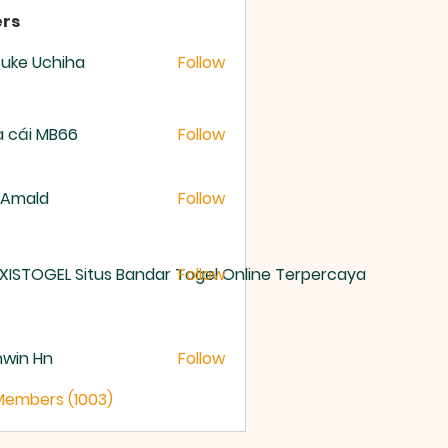
rs
uke Uchiha
Follow
 cái MB66
Follow
 Amald
Follow
XISTOGEL Situs Bandar Togel Online Terpercaya
Follow
nwin Hn
Follow
 Members (1003)