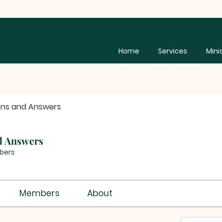
Home
Services
Mini
ons and Answers
d Answers
bers
Members
About