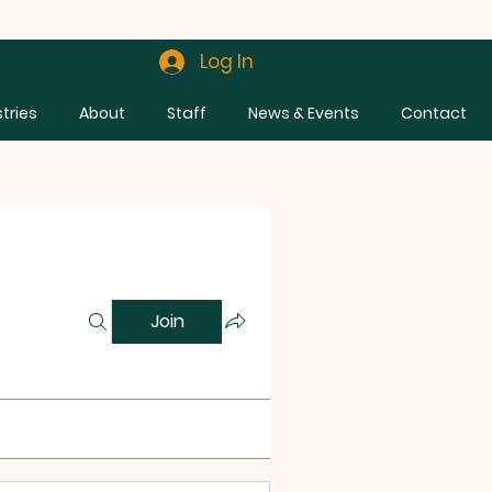
Log In
stries
About
Staff
News & Events
Contact
Join