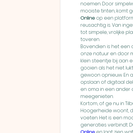
noemen. Door simpelweg
mooiste tinten, komt g
Online
 op een platform
reusachtig is. Van ing
tot simpele, vrolijke 
toveren.
Bovendien is het een d
onze natuur en door m
klein steentje bij aan
gooien als het niet lu
gewoon opnieuw. En als
opslaan of digitaal de
en oma in een ander d
meegenieten.
Kortom, of ge nu in Til
Hoogerheide woont, de
voeten. Het is een mod
generaties verbindt. D
Online
 en laat zien wa