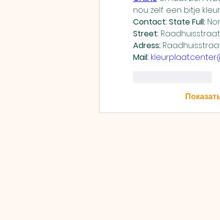
nou zelf: een bitje kle
Contact: State Full:
 No
Street:
 Raadhuisstraat
Adress:
Mail:
kleurplaat.cente
Лайк
Ответить
Показат