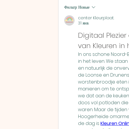
Фильтр:
Новые
center Kleurplaat.
31 янв.
Digitaal Plezier
van Kleuren in 
In ons schone Noord-
in het leven. We staan
en natuurlijk de onver
de Loonse en Drunens
worstenbroodje eten in
manieren om te ontsp
we dat aan de keukent
doos vol potloden die
waren. Maar de tijden 
Hoogerheide omarmen
de dag is 
Kleuren Onli