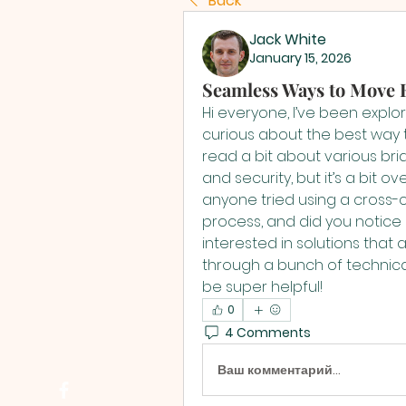
Back
Jack White
January 15, 2026
Seamless Ways to Move
Hi everyone, I’ve been explor
curious about the best way t
read a bit about various brid
and security, but it’s a bit 
anyone tried using a cross-
process, and did you notice 
interested in solutions that 
through a bunch of technica
be super helpful!
0
4 Comments
Ваш комментарий...