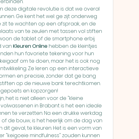
erbinden.
 deze digitale revolutie is dat we overal 
unnen. Ge kent het wel: ge zijt onderweg 
 zit te wachten op een afspraak, en de 
 plaats van te zeulen met tassen vol stiften 
woon de tablet of de smartphone erbij. 
d van 
Kleuren Online
 hebben de kleintjes 
den hun favoriete tekening voor hun 
n keigaaf om te doen, maar het is ook nog 
wikkeling. Ze leren op een interactieve 
vormen en precisie, zonder dat ge bang 
iltstiften op de nieuwe bank terechtkomen. 
 gepoets en kopzorgen!
n, het is niet alleen voor de "kleine 
volwassenen in Brabant is het een ideale 
nen te verzetten. Na een drukke werkdag 
 of de bouw, is het heerlijk om de dag van 
in dit geval, te kleuren. Het is een vorm van 
er "keigoeie mindfulness" zouden kunnen 