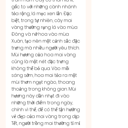
gốc to với những cành nhánh 
tỏa rộng, lá mọc xen lẫn. Đặc 
biệt, trong tự nhiên, cây mai 
vàng thường rụng lá vào mùa 
Đông và nở hoa vào mùa 
Xuân, tạo nên một cảnh sắc đặc 
trưng mà nhiều người yêu thích.
Mùi hương của hoa mai vàng 
cũng là một nét đặc trưng 
không thể bỏ qua. Vào mỗi 
sáng sớm, hoa mai tỏa ra một 
mùi thơm ngọt ngào, thoang 
thoảng trong không gian. Mùi 
hương này dần nhạt đi vào 
những thời điểm trong ngày, 
chính vì thế, để có thể tận hưởng 
vẻ đẹp của mai vàng trong dịp 
Tết, người trồng mai thường tỉ mỉ 