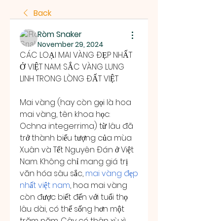
Back
Ròm Snaker
November 29, 2024
CÁC LOẠI MAI VÀNG ĐẸP NHẤT 
Ở VIỆT NAM: SẮC VÀNG LUNG 
LINH TRONG LÒNG ĐẤT VIỆT
Mai vàng (hay còn gọi là hoa 
mai vàng, tên khoa học: 
Ochna integerrima) từ lâu đã 
trở thành biểu tượng của mùa 
Xuân và Tết Nguyên Đán ở Việt 
Nam. Không chỉ mang giá trị 
văn hóa sâu sắc, 
mai vàng đẹp 
nhất việt nam
, hoa mai vàng 
còn được biết đến với tuổi thọ 
lâu dài, có thể sống hơn một 
trăm năm. Cây có thân xù xì, 