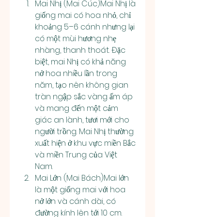
Mai Nhị (Mai Cúc)Mai Nhị là 
giống mai có hoa nhỏ, chỉ 
khoảng 5–6 cánh nhưng lại 
có một mùi hương nhẹ 
nhàng, thanh thoát. Đặc 
biệt, mai Nhị có khả năng 
nở hoa nhiều lần trong 
năm, tạo nên không gian 
tràn ngập sắc vàng ấm áp 
và mang đến một cảm 
giác an lành, tươi mới cho 
người trồng. Mai Nhị thường 
xuất hiện ở khu vực miền Bắc 
và miền Trung của Việt 
Nam.
Mai Lớn (Mai Bách)Mai lớn 
là một giống mai với hoa 
nở lớn và cánh dài, có 
đường kính lên tới 10 cm. 