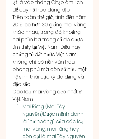
lặt lá vào tháng Chạp âm lịch 
để cây nở hoa đúng dịp.
Trên toàn thế giới, tính đến năm 
2019, có hơn 30 giống mai vàng 
khác nhau, trong đó, khoảng 
hai phần ba trong số đó được 
tìm thấy tại Việt Nam. Điều này 
chứng tỏ đất nước Việt Nam 
không chỉ có nền văn hóa 
phong phú mà còn sở hữu một 
hệ sinh thái cực kỳ đa dạng và 
đặc sắc.
Các loại mai vàng đẹp nhất ở 
Việt Nam
Mai Rừng (Mai Tây 
Nguyên)Được mệnh danh 
là "nữ hoàng" của các loại 
mai vàng, mai rừng hay 
còn gọi là mai Tây Nguyên 