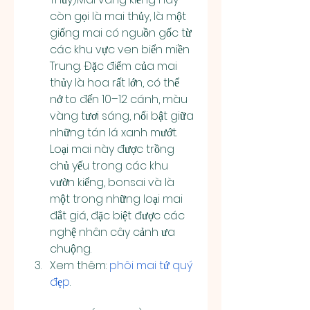
còn gọi là mai thủy, là một 
giống mai có nguồn gốc từ 
các khu vực ven biển miền 
Trung. Đặc điểm của mai 
thủy là hoa rất lớn, có thể 
nở to đến 10–12 cánh, màu 
vàng tươi sáng, nổi bật giữa 
những tán lá xanh mướt. 
Loại mai này được trồng 
chủ yếu trong các khu 
vườn kiểng, bonsai và là 
một trong những loại mai 
đắt giá, đặc biệt được các 
nghệ nhân cây cảnh ưa 
chuộng.
Xem thêm: 
phôi mai tứ quý 
đẹp
.