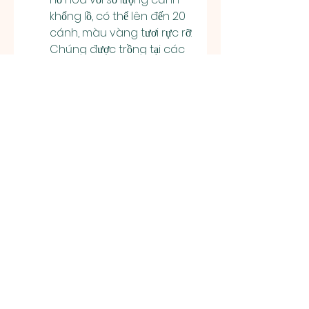
khổng lồ, có thể lên đến 20 
cánh, màu vàng tươi rực rỡ. 
Chúng được trồng tại các 
vườn đặc biệt, với giá trị lên 
đến hàng tỷ đồng, được 
các nhà sưu tập và nghệ 
nhân cây cảnh săn đón.
Mai vàng không chỉ là biểu 
tượng của sự phát triển và 
thịnh vượng mà còn là niềm tự 
hào của người dân Việt Nam. 
Với sự đa dạng về giống loài và 
hình thức, mai vàng ngày 
càng trở thành niềm đam mê 
của những ai yêu thiên nhiên 
và nghệ thuật bonsai. Các bạn 
có thể tham khảo thêm về 
Top 
7 vườn mai vàng lớn đẹp nhất 