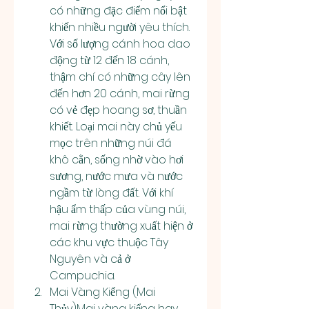
có những đặc điểm nổi bật 
khiến nhiều người yêu thích. 
Với số lượng cánh hoa dao 
động từ 12 đến 18 cánh, 
thậm chí có những cây lên 
đến hơn 20 cánh, mai rừng 
có vẻ đẹp hoang sơ, thuần 
khiết. Loại mai này chủ yếu 
mọc trên những núi đá 
khô cằn, sống nhờ vào hơi 
sương, nước mưa và nước 
ngầm từ lòng đất. Với khí 
hậu ẩm thấp của vùng núi, 
mai rừng thường xuất hiện ở 
các khu vực thuộc Tây 
Nguyên và cả ở 
Campuchia.
Mai Vàng Kiểng (Mai 
Thủy)Mai vàng kiểng hay 