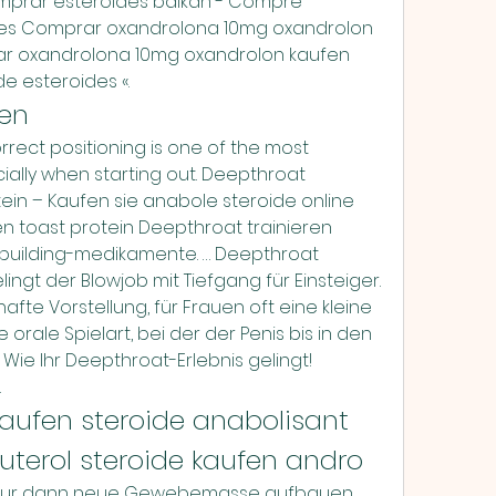
prar esteroides balkan - Compre 
les Comprar oxandrolona 10mg oxandrolon 
r oxandrolona 10mg oxandrolon kaufen 
e esteroides «. 
ren
ally when starting out. Deepthroat 
tein – Kaufen sie anabole steroide online 
n toast protein Deepthroat trainieren 
building-medikamente. … Deepthroat 
ingt der Blowjob mit Tiefgang für Einsteiger. 
fte Vorstellung, für Frauen oft eine kleine 
orale Spielart, bei der der Penis bis in den 
 Wie Ihr Deepthroat-Erlebnis gelingt! 
 
aufen steroide anabolisant 
uterol steroide kaufen andro
h nur dann neue Gewebemasse aufbauen, 