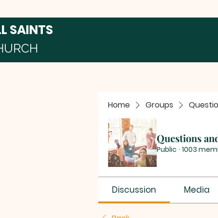
LL SAINTS
HURCH
Home
Groups
Questi
Questions an
Public
·
1003 mem
Discussion
Media