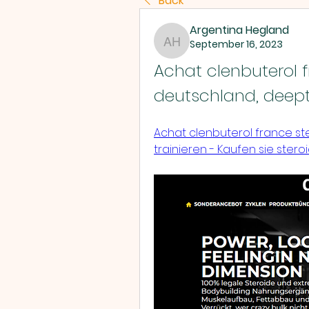
Back
Argentina Hegland
September 16, 2023
Argentina Hegland
Achat clenbuterol f
deutschland, deept
Achat clenbuterol france st
trainieren - Kaufen sie stero