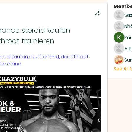
Membe
Sas
Nhà
rance steroid kaufen 
Kai
hroat trainieren
ALE
eroid kaufen deutschland, deepthroat 
Su
ide online
See All