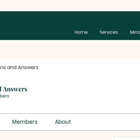
Home
Services
Mini
ons and Answers
d Answers
bers
Members
About