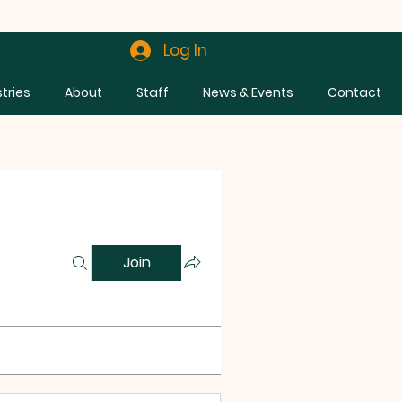
Log In
stries
About
Staff
News & Events
Contact
Join