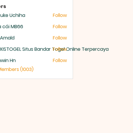
rs
uke Uchiha
Follow
 cái MB66
Follow
 Amald
Follow
XISTOGEL Situs Bandar Togel Online Terpercaya
Follow
nwin Hn
Follow
 Members (1003)