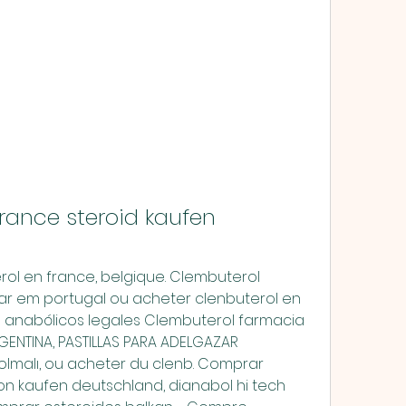
rance steroid kaufen 
r em portugal ou acheter clenbuterol en 
 anabólicos legales Clembuterol farmacia 
ENTINA, PASTILLAS PARA ADELGAZAR 
e olmalı, ou acheter du clenb. Comprar 
 kaufen deutschland, dianabol hi tech 