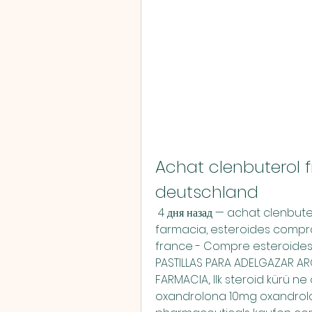
Achat clenbuterol f
deutschland
 4 дня назад — achat clenbuterol en france, belgique. Clembuterol 
farmacia, esteroides compra
france - Compre esteroides
PASTILLAS PARA ADELGAZAR ARG
FARMACIA,. Ilk steroid kürü n
oxandrolona 10mg oxandrolon