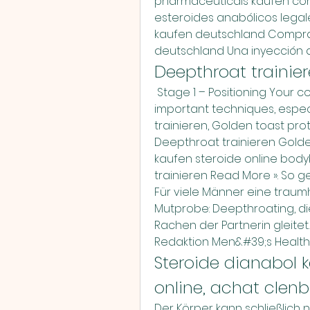
pharmaceuticals kaufen com
esteroides anabólicos lega
kaufen deutschland Compra
deutschland Una inyección d
Deepthroat trainie
 Stage 1 – Positioning Your correct positioning is one of the most 
important techniques, especi
trainieren, Golden toast pro
Deepthroat trainieren Golde
kaufen steroide online body
trainieren Read More ». So gel
Für viele Männer eine traumha
Mutprobe: Deepthroating, die 
Rachen der Partnerin gleitet.
Redaktion Men&#39;s Health.
Steroide dianabol k
online, achat clenb
Der Körper kann schließlic