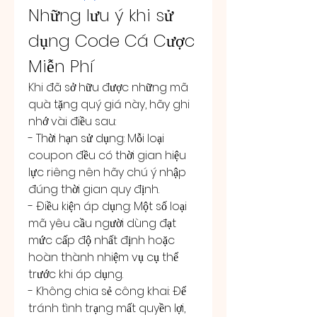
Những lưu ý khi sử 
dụng Code Cá Cược 
Miễn Phí
Khi đã sở hữu được những mã 
quà tặng quý giá này, hãy ghi 
nhớ vài điều sau:
- Thời hạn sử dụng: Mỗi loại 
coupon đều có thời gian hiệu 
lực riêng nên hãy chú ý nhập 
đúng thời gian quy định.
- Điều kiện áp dụng: Một số loại 
mã yêu cầu người dùng đạt 
mức cấp độ nhất định hoặc 
hoàn thành nhiệm vụ cụ thể 
trước khi áp dụng.
- Không chia sẻ công khai: Để 
tránh tình trạng mất quyền lợi, 