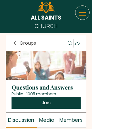
ALL SAINTS
CHURCH
Groups
Questions and Answers
Public
·
1005 members
Join
Discussion
Media
Members
About