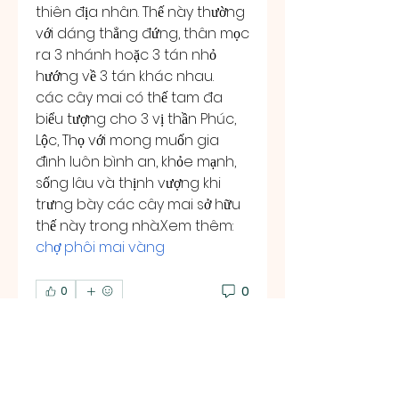
thiên địa nhân. Thế này thường 
với dáng thẳng đứng, thân mọc 
ra 3 nhánh hoặc 3 tán nhỏ 
hướng về 3 tán khác nhau.
các cây mai có thế tam đa 
biểu tượng cho 3 vị thần Phúc, 
Lộc, Thọ với mong muốn gia 
đình luôn bình an, khỏe mạnh, 
sống lâu và thịnh vượng khi 
trưng bày các cây mai sở hữu 
thế này trong nhà.Xem thêm: 
chợ phôi mai vàng
0
0
댓글을 입력하세요.