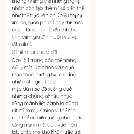
không những thế những nghệ 
nhân còn tạo thêm 1 số biến thể 
như thế trực liên chi (biểu thị sự 
ấm no, hạnh phúc) hay thế trực 
quân tử liên chi (biểu thị cho 
tình cảm gia đình luôn vui vẻ, 
đầm ấm).
2Thế mai thác đổ
Đây là 1 trong các thế tương 
đối lạ mắt lúc cành và ngọn 
mọc theo hướng hạ rẻ xuống 
như một ngọn thác.
mặc dù mọc đổ xuống dưới 
nhưng chúng sở hữu nhựa 
sống mãnh liệt, cành lá cũng 
rất mềm mại. Chính vì thế mà 
mai thế đổ biểu trưng cho nhựa 
sống mạnh mẽ, luôn vươn lên 
bất chấp mọi khó khăn, trắc trở.