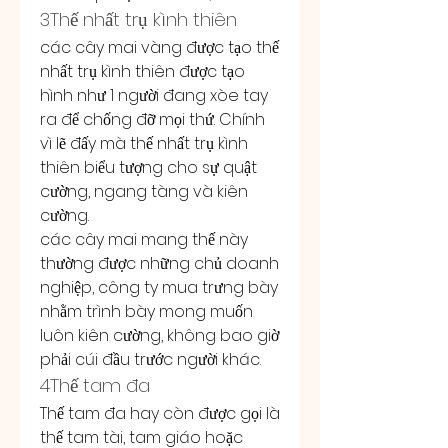
3Thế nhất trụ kình thiên
các cây mai vàng được tạo thế 
nhất trụ kình thiên được tạo 
hình như 1 người đang xòe tay 
ra để chống đỡ mọi thứ. Chính 
vì lẽ đấy mà thế nhất trụ kình 
thiên biểu tượng cho sự quật 
cường, ngang tàng và kiên 
cường.
các cây mai mang thế này 
thường được những chủ doanh 
nghiệp, công ty mua trưng bày 
nhằm trình bày mong muốn 
luôn kiên cường, không bao giờ 
phải cúi đầu trước người khác.
4Thế tam đa
Thế tam đa hay còn được gọi là 
thế tam tài, tam giáo hoặc 