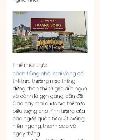
1Thế mai trực
cách trồng phôi mai vàng
 có 
thế trực thường mọc thẳng 
đứng, thon thả từ gốc đến ngọn 
và cành lá gọn gàng, cân đối. 
Các cây mai được tạo thế trực 
biểu tượng cho hình tượng của 
các người quân tử quật cường, 
hiên ngang, thanh cao và 
ngay thẳng.