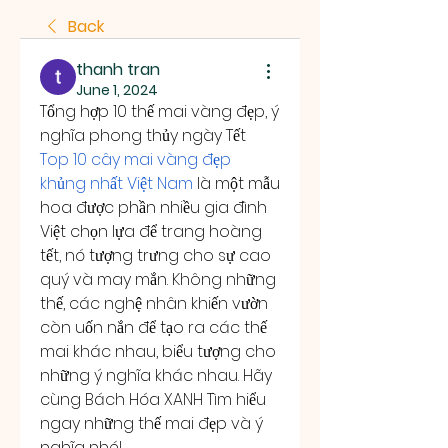
Back
thanh tran
June 1, 2024
Tổng hợp 10 thế mai vàng đẹp, ý 
nghĩa phong thủy ngày Tết
Top 10 cây mai vàng đẹp 
khủng nhất Việt Nam
 là một mẫu 
hoa được phần nhiều gia đình 
Việt chọn lựa để trang hoàng 
tết, nó tượng trưng cho sự cao 
quý và may mắn. Không những 
thế, các nghệ nhân khiến vườn 
còn uốn nắn để tạo ra các thế 
mai khác nhau, biểu tượng cho 
những ý nghĩa khác nhau. Hãy 
cùng Bách Hóa XANH Tìm hiểu 
ngay những thế mai đẹp và ý 
nghĩa nhé!