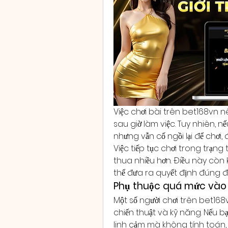
Việc chơi bài trên bet168vn nên
sau giờ làm việc. Tuy nhiên, n
nhưng vẫn cố ngồi lại để chơi, 
Việc tiếp tục chơi trong trạng 
thua nhiều hơn. Điều này còn 
thể đưa ra quyết định đúng đ
Phụ thuộc quá mức và
Một số người chơi trên bet16
chiến thuật và kỹ năng. Nếu b
linh cảm mà không tính toán, 