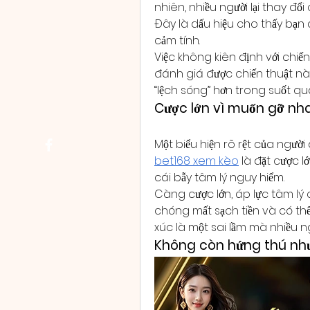
nhiên, nhiều người lại thay đổi
Đây là dấu hiệu cho thấy bạ
cảm tính.
Việc không kiên định với chiến
đánh giá được chiến thuật nào
“lệch sóng” hơn trong suốt quá
Cược lớn vì muốn gỡ nh
bet168 xem kèo
 là đặt cược l
cái bẫy tâm lý nguy hiểm.
Càng cược lớn, áp lực tâm lý 
chóng mất sạch tiền và có thể
xúc là một sai lầm mà nhiều ng
Không còn hứng thú như