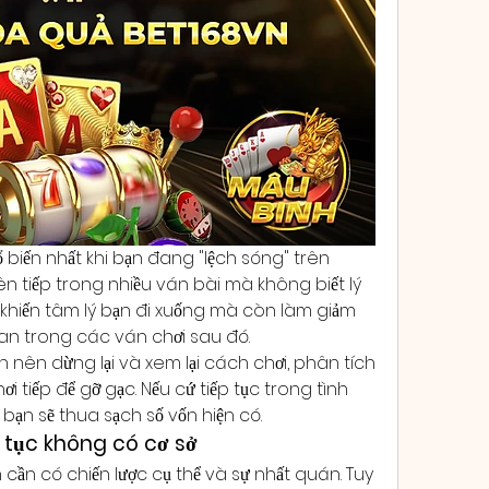
biến nhất khi bạn đang "lệch sóng" trên 
ên tiếp trong nhiều ván bài mà không biết lý 
 khiến tâm lý bạn đi xuống mà còn làm giảm 
n trong các ván chơi sau đó.
ạn nên dừng lại và xem lại cách chơi, phân tích 
hơi tiếp để gỡ gạc. Nếu cứ tiếp tục trong tình 
ể bạn sẽ thua sạch số vốn hiện có.
n tục không có cơ sở
cần có chiến lược cụ thể và sự nhất quán. Tuy 