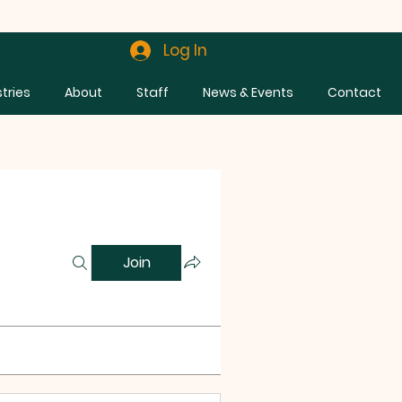
Log In
stries
About
Staff
News & Events
Contact
Join