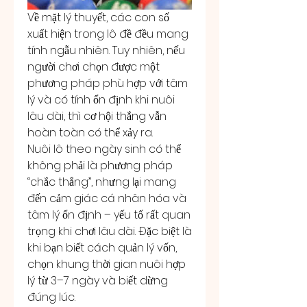
Về mặt lý thuyết, các con số 
xuất hiện trong lô đề đều mang 
tính ngẫu nhiên. Tuy nhiên, nếu 
người chơi chọn được một 
phương pháp phù hợp với tâm 
lý và có tính ổn định khi nuôi 
lâu dài, thì cơ hội thắng vẫn 
hoàn toàn có thể xảy ra.
Nuôi lô theo ngày sinh có thể 
không phải là phương pháp 
“chắc thắng”, nhưng lại mang 
đến cảm giác cá nhân hóa và 
tâm lý ổn định – yếu tố rất quan 
trọng khi chơi lâu dài. Đặc biệt là 
khi bạn biết cách quản lý vốn, 
chọn khung thời gian nuôi hợp 
lý từ 3–7 ngày và biết dừng 
đúng lúc.