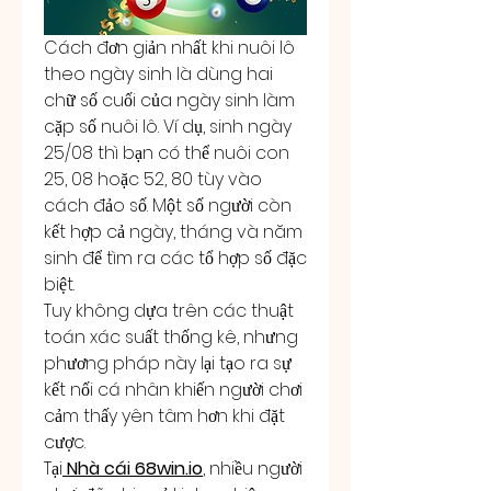
Cách đơn giản nhất khi nuôi lô 
theo ngày sinh là dùng hai 
chữ số cuối của ngày sinh làm 
cặp số nuôi lô. Ví dụ, sinh ngày 
25/08 thì bạn có thể nuôi con 
25, 08 hoặc 52, 80 tùy vào 
cách đảo số. Một số người còn 
kết hợp cả ngày, tháng và năm 
sinh để tìm ra các tổ hợp số đặc 
biệt.
Tuy không dựa trên các thuật 
toán xác suất thống kê, nhưng 
phương pháp này lại tạo ra sự 
kết nối cá nhân khiến người chơi 
cảm thấy yên tâm hơn khi đặt 
cược.
Tại
Nhà cái 
68win.io
, nhiều người 