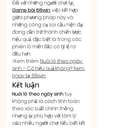
Đối với những người chơi tại
Game bài 68win
, việc kết hợp 
giữa phương pháp này và 
những công cụ soi cầu hiện đại 
đang dần trở thành chiến lược 
hiệu quả, đặc biệt là trong các 
phiên lô miền Bắc có tỷ lệ ra 
đều hơn.
>Xem thêm: 
Nuôi lô theo ngày 
sinh – Có hiệu quả không? Xem 
ngay tại 68win
Kết luận
Nuôi lô theo ngày sinh
 tuy 
không phải là cách tính toán 
theo xác suất chính thống, 
nhưng lại phù hợp với tâm lý 
của nhiều người chơi. Nếu biết kết 
hợp cùng sự kiên trì, kiểm soát 