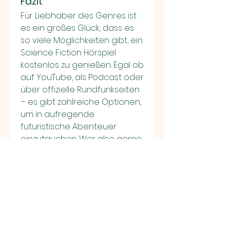
Fazit
Für Liebhaber des Genres ist 
es ein großes Glück, dass es 
so viele Möglichkeiten gibt, ein 
Science Fiction Hörspiel 
kostenlos zu genießen. Egal ob 
auf YouTube, als Podcast oder 
über offizielle Rundfunkseiten 
– es gibt zahlreiche Optionen, 
um in aufregende 
futuristische Abenteuer 
einzutauchen. Wer also gerne 
in neue Welten reist, sollte sich 
die Vielfalt an kostenlosen 
Science Fiction Hörspielen 
nicht entgehen lassen!
0
0
4