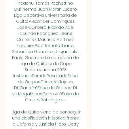
Picachu, Tomás Pochettino, 
Guillherme; Juan Martín Lucero. 
Liga Deportiva Universitaria de 
Quito: Alexander Domínguez; 
José Quintero, Ricardo Adé, 
Facundo Rodríguez, Leonel 
Quiñónez; Mauricio Martínez, 
Ezequiel Piovi; Renato Ibarra, 
Sebastián González, Jhojan Julio; 
Paolo Guerrero. La campaña de 
Liga de Quito en la Copa 
Sudamericana 2023 
InstanciaPartidoResultadoFase 
de GruposCésar Vallejo vs. 
LDUGanó 1-0Fase de GruposLDU 
vs. MagallanesGanó 4-0Fase de 
GruposBotafogo vs. 

Liga de Quito viene de conseguir 
una clasificación histórica frente 
a Defensa y Justicia (Foto: Getty 