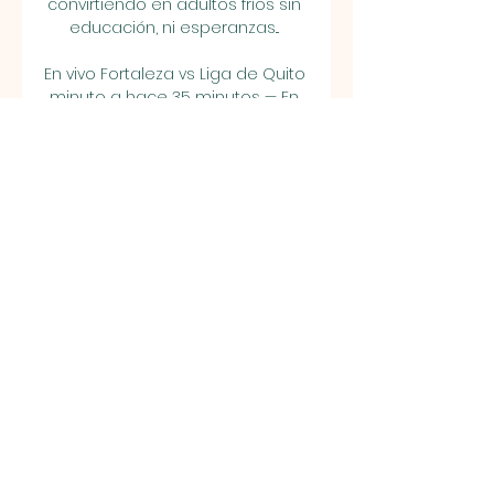
convirtiendo en adultos fríos sin 
educación, ni esperanzas... 

En vivo Fortaleza vs Liga de Quito 
minuto a hace 35 minutos — En 
vivo Fortaleza vs Liga de Quito 
vea el minuto a minuto del 
partido Fortaleza vs Liga de 
Quito de la Copa Sudamericana. 
Goles, alineaciones y resumen 
del ...

Fecha y hora de la final de 
Sudamericana: Liga de Quito vs. 
FortalezaLiga de Quito se 
enfrentará a Fortaleza con la 
ilusión de ganar su quinta 
estrella internacional. Revise la 
fecha, la hora y dónde ver la final 
de la Copa Sudamericana. 12 
años después, Liga vuelve a 
pelear por un título continental. El 