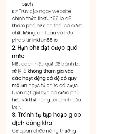
bạch
👉 Truy cập ngay website 
chính thức: linkfun88 io để 
khám phá hệ sinh thái cá cược 
chất lượng, an toàn và hợp 
pháp từ 
linkfun88 io
.
2. Hạn chế đặt cược quá 
mức
Một cách hiệu quả để tránh bị 
xử lý là 
không tham gia vào 
các hoạt động cá độ có quy 
mô lớn
 hoặc tổ chức cá cược. 
Luôn đặt giới hạn cá cược phù 
hợp với khả năng tài chính của 
bạn.
3. Tránh tụ tập hoặc giao 
dịch công khai
Cơ quan chức năng thường 