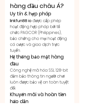
hàng đầu châu Á?
Uy tín & hợp pháp
linkfun88 io
 được cấp phép 
hoạt động hợp pháp bởi tổ 
chức PAGCOR (Philippines), 
bảo chứng cho mọi hoạt động 
cá cược và giao dịch trực 
tuyến.
Hệ thống bảo mật hàng 
đầu
Công nghệ mã hóa SSL 128-bit 
đảm bảo thông tin người chơi 
luôn được bảo vệ an toàn tuyệt 
đối.
Khuyến mãi và hoàn tiền 
hấp dẫn
linkfun88 io thường xuyên tổ 