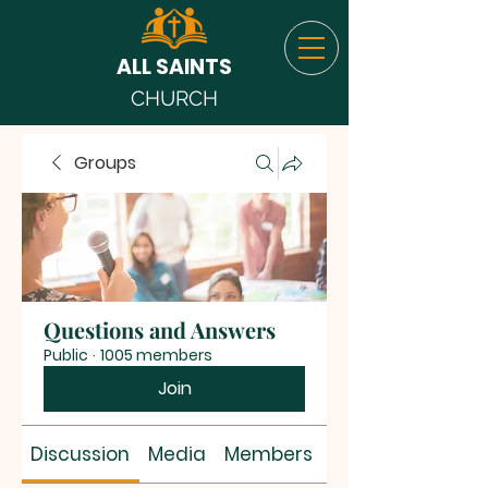
ALL SAINTS
CHURCH
Groups
Questions and Answers
Public
·
1005 members
Join
Discussion
Media
Members
About